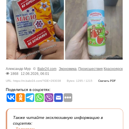
Александр Мур
©
Babr24.com
Экономика
,
Происшествия
Красноярск
1868
12.06.2026, 06:01
URL: https://m.babr24.com/?IDE=293038
Bytes: 1295 / 1215
Скачать PDF
Поделиться в соцсетях:
Также читайте эксклюзивную информацию в
соцсетях:
-
Телеграм