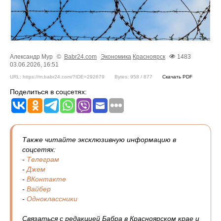
Александр Мур
©
Babr24.com
Экономика
Красноярск
1483
03.06.2026, 16:51
URL: https://m.babr24.com/?IDE=292679
Bytes: 958 / 877
Скачать PDF
Поделиться в соцсетях:
Также читайте эксклюзивную информацию в
соцсетях:
-
Телеграм
-
Джем
-
ВКонтакте
-
Вайбер
-
Одноклассники
Связаться с редакцией Бабра в Красноярском крае и