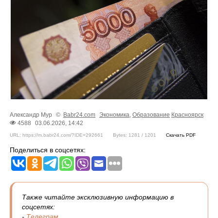
Александр Мур
©
Babr24.com
Экономика
,
Образование
Красноярск
4588
03.06.2026, 14:42
URL: https://m.babr24.com/?IDE=292661
Bytes: 1281 / 1201
Скачать PDF
Поделиться в соцсетях:
Также читайте эксклюзивную информацию в
соцсетях:
-
Телеграм