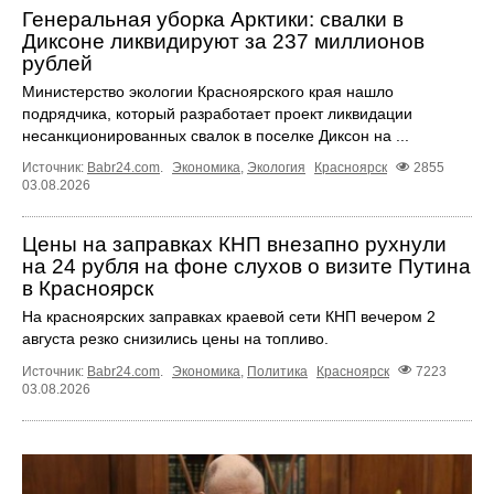
Генеральная уборка Арктики: свалки в
Диксоне ликвидируют за 237 миллионов
рублей
Министерство экологии Красноярского края нашло
подрядчика, который разработает проект ликвидации
несанкционированных свалок в поселке Диксон на ...
Источник:
Babr24.com
.
Экономика
,
Экология
Красноярск
2855
03.08.2026
Цены на заправках КНП внезапно рухнули
на 24 рубля на фоне слухов о визите Путина
в Красноярск
На красноярских заправках краевой сети КНП вечером 2
августа резко снизились цены на топливо.
Источник:
Babr24.com
.
Экономика
,
Политика
Красноярск
7223
03.08.2026