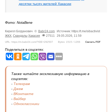
десятки тысяч жителей Хакасии
Фото: NotaBene
Кирилл Богданович
©
Babr24.com
Источник: https://t.me/sibactivist
ЖКХ
,
Скандалы
Хакасия
27511
29.05.2026, 11:59
URL: https://m.babr24.com/?IDE=292507
Bytes: 1515 / 1266
Скачать PDF
Поделиться в соцсетях:
Также читайте эксклюзивную информацию в
соцсетях:
-
Телеграм
-
Джем
-
ВКонтакте
-
Вайбер
-
Одноклассники