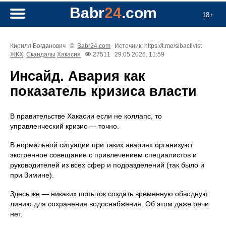
Babr
24
.com
18+
Кирилл Богданович
©
Babr24.com
Источник: https://t.me/sibactivist
ЖКХ
,
Скандалы
Хакасия
27511
29.05.2026, 11:59
Инсайд. Авария как
показатель кризиса власти
В правительстве Хакасии если не коллапс, то
управленческий кризис — точно.
В нормальной ситуации при таких авариях организуют
экстренное совещание с привлечением специалистов и
руководителей из всех сфер и подразделений (так было и
при Зимине).
Здесь же — никаких попыток создать временную обводную
линию для сохранения водоснабжения. Об этом даже речи
нет.