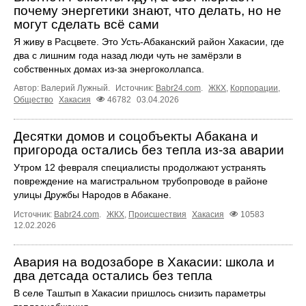
почему энергетики знают, что делать, но не
могут сделать всё сами
Я живу в Расцвете. Это Усть-Абаканский район Хакасии, где
два с лишним года назад люди чуть не замёрзли в
собственных домах из-за энергоколлапса.
Автор: Валерий Лужный.
Источник:
Babr24.com
.
ЖКХ
,
Корпорации
,
Общество
Хакасия
46782
03.04.2026
Десятки домов и соцобъекты Абакана и
пригорода остались без тепла из-за аварии
Утром 12 февраля специалисты продолжают устранять
повреждение на магистральном трубопроводе в районе
улицы Дружбы Народов в Абакане.
Источник:
Babr24.com
.
ЖКХ
,
Происшествия
Хакасия
10583
12.02.2026
Авария на водозаборе в Хакасии: школа и
два детсада остались без тепла
В селе Таштып в Хакасии пришлось снизить параметры