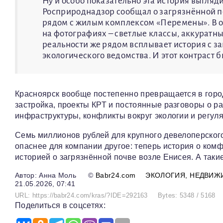
Ну и особо показательно эта история выгляд
Росприроднадзор сообщал о загрязнённой п
рядом с жилым комплексом «Перемены». В о
на фотографиях – светлые классы, аккуратн
реальности же рядом всплывает история с 
экологического ведомства. И этот контраст 
Красноярск вообще постепенно превращается в горо
застройка, проекты КРТ и постоянные разговоры о ра
инфраструктуры, конфликты вокруг экологии и регу
Семь миллионов рублей для крупного девелоперского
опаснее для компании другое: теперь история о комф
историей о загрязнённой почве возле Енисея. А так
Анна Моль
©
Babr24.com
ЭКОЛОГИЯ
НЕДВИЖ
21.05.2026, 07:41
URL: https://babr24.com/kras/?IDE=292163
Bytes: 5348 / 5168
Поделиться в соцсетях: