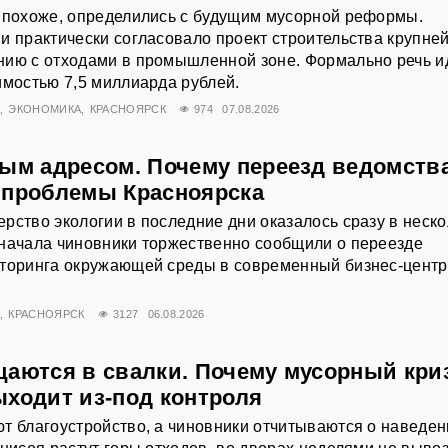
, похоже, определились с будущим мусорной реформы.
и практически согласовало проект строительства крупне
нию с отходами в промышленной зоне. Формально речь и
имостью 7,5 миллиарда рублей.
Х
ЭКОНОМИКА
КРАСНОЯРСК
974
07.08.2026
вым адресом. Почему переезд ведомства
 проблемы Красноярска
рство экологии в последние дни оказалось сразу в неско
Сначала чиновники торжественно сообщили о переезде
иторинга окружающей среды в современный бизнес-центр
Х
КРАСНОЯРСК
3127
06.08.2026
щаются в свалки. Почему мусорный кри
ыходит из-под контроля
т благоустройство, а чиновники отчитываются о наведе