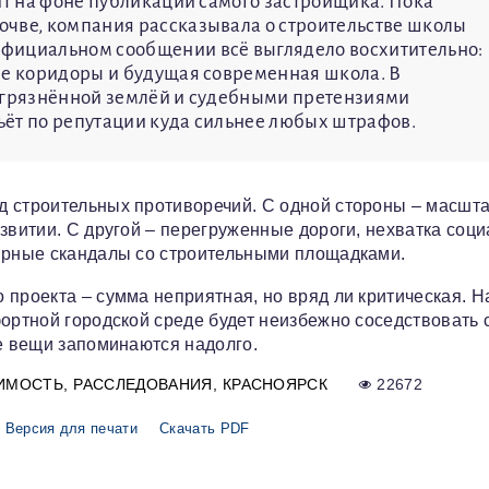
ит на фоне публикаций самого застройщика. Пока
очве, компания рассказывала о строительстве школы
фициальном сообщении всё выглядело восхитительно:
ые коридоры и будущая современная школа. В
загрязнённой землёй и судебными претензиями
бьёт по репутации куда сильнее любых штрафов.
д строительных противоречий. С одной стороны – масшт
звитии. С другой – перегруженные дороги, нехватка соц
лярные скандалы со строительными площадками.
 проекта – сумма неприятная, но вряд ли критическая. 
ортной городской среде будет неизбежно соседствовать 
ие вещи запоминаются надолго.
ИМОСТЬ
РАССЛЕДОВАНИЯ
КРАСНОЯРСК
22672
Версия для печати
Скачать PDF