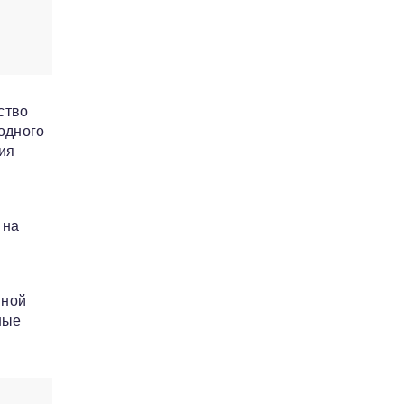
ство
одного
ия
 на
нной
ные