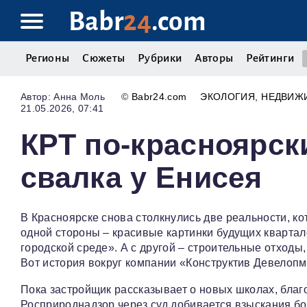
Babr
24
.com
Регионы
Сюжеты
Рубрики
Авторы
Рейтинги
Анна Моль
©
Babr24.com
ЭКОЛОГИЯ
НЕДВИЖ
21.05.2026, 07:41
КРТ по-красноярск
свалка у Енисея
В Красноярске снова столкнулись две реальности, к
одной стороны – красивые картинки будущих квартал
городской среде». А с другой – строительные отходы
Вот история вокруг компании «Конструктив Девелопм
Пока застройщик рассказывает о новых школах, благ
Росприроднадзор через суд добивается взыскания б