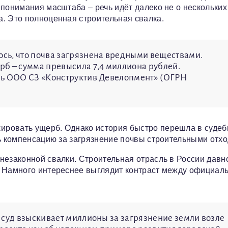
 понимания масштаба – речь идёт далеко не о нескольких
. Это полноценная строительная свалка.
сь, что почва загрязнена вредными веществами.
б – сумма превысила 7,4 миллиона рублей.
сь ООО СЗ «Конструктив Девелопмент» (ОГРН
ировать ущерб. Однако история быстро перешла в суде
ть компенсацию за загрязнение почвы строительными отх
незаконной свалки. Строительная отрасль в России давн
. Намного интереснее выглядит контраст между официал
 суд взыскивает миллионы за загрязнение земли возле