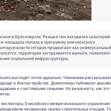
овском в Красноярске. Раньше там находился санаторий
ем площадка попала в программу комплексного
 которую власти сегодня продвигают как универсальны
сносятся, территория застраивается жильём, появляютс
ания социальной инфраструктуры.
бычно выглядят почти идеально. Чиновники рассказываю
одходе и благоустройстве. Девелоперы публикуют краси
адками и счастливыми семьями. Но реальность, как это 
летов.
я инспекторы Енисейского межрегионального управления
обнаружили незаконную свалку строительных отходов. 