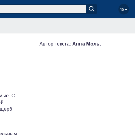
18+
Автор текста:
Анна Моль
.
мые. С
ой
ущерб.
тельным