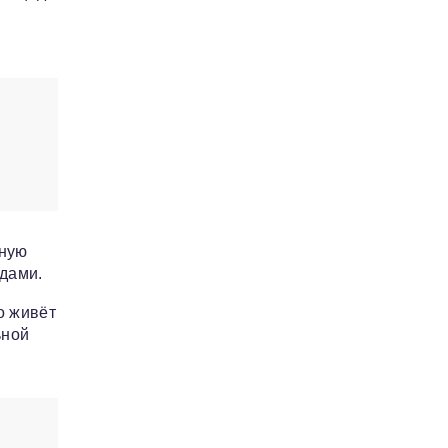
бную
одами.
о живёт
ьной