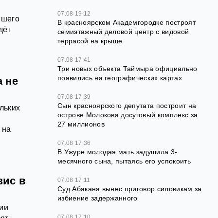
07.08 19:12
йшего
В красноярском Академгородке построят
дёт
семиэтажный деловой центр с видовой
террасой на крыше
07.08 17:41
Три новых объекта Таймыра официально
появились на географических картах
 не
07.08 17:39
Сын красноярского депутата построит на
льких
острове Молокова досуговый комплекс за
27 миллионов
 на
07.08 17:36
В Ужуре молодая мать задушила 3-
месячного сына, пытаясь его успокоить
зис в
07.08 17:11
Суд Абакана вынес приговор силовикам за
избиение задержанного
нии
07.08 17:10