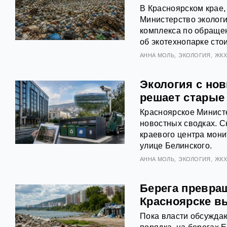
В Красноярском крае
Министерство экологи
комплекса по обраще
об экотехнопарке сто
АННА МОЛЬ
ЭКОЛОГИЯ
ЖК
Экология с но
решает старые
Красноярское Министе
новостных сводках. 
краевого центра мон
улице Белинского.
АННА МОЛЬ
ЭКОЛОГИЯ
ЖК
Берега превра
Красноярске в
Пока власти обсуждаю