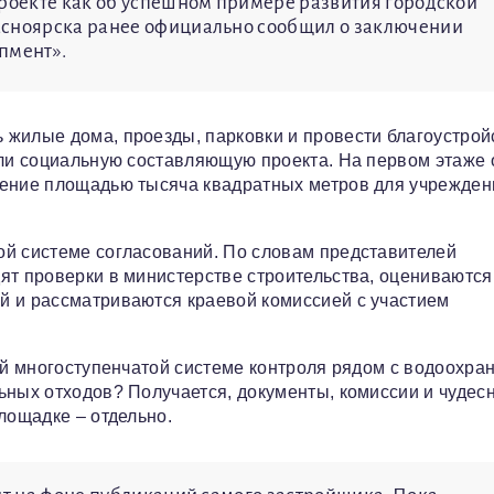
проекте как об успешном примере развития городской
асноярска ранее официально сообщил о заключении
пмент».
 жилые дома, проезды, парковки и провести благоустрой
али социальную составляющую проекта. На первом этаже 
щение площадью тысяча квадратных метров для учрежден
ой системе согласований. По словам представителей
ят проверки в министерстве строительства, оцениваются
й и рассматриваются краевой комиссией с участием
той многоступенчатой системе контроля рядом с водоохра
ьных отходов? Получается, документы, комиссии и чудес
лощадке – отдельно.