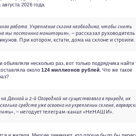
августа 2026 года.
ая работа. Укрепление склона необходимо, чтобы снять
она мы постоянно мониторим»,
– рассказал руководитель
унов. При котором, кстати, дома на склоне и строили.
 объявляли несколько раз, вот только подрядчика найти 
 составляла около
124 миллионов рублей.
Что же такое
раз?
а Дачной и 2-й Огородной не существовало в природе, их
олько средств уже освоено на укреплении склона, варварск
опять»,
– негодует телеграм-канал «НеНАШИ».
ся и жители. Многие замечают, что проще было бы перес