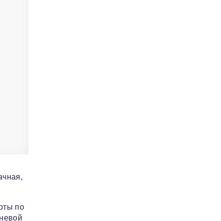
ачная,
оты по
зневой