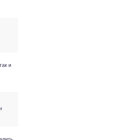
так и
и
елить