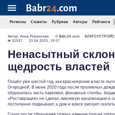
Babr
24
.com
Регионы
Сюжеты
Рубрики
Авторы
Рейтинги
Анна Роменская
©
Babr24.com
БЛАГОУСТРОЙС
32537
23.04.2025, 19:07
Ненасытный склон
щедрость властей
Пошёл уже шестой год, как красноярские власти пыт
Огородной. В июне 2020 года после проливных дожд
обрушилась часть парковки, фонарные столбы, бордю
«Реставрация» не сделал ливневую канализацию и си
постепенно подмывает, а дом и вовсе рискует скатить
Сразу после обрушения склона администрация города