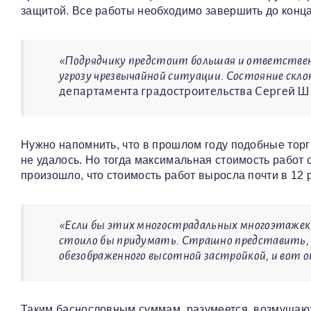
защитой. Все работы необходимо завершить до конца 
«Подрядчику предстоит большая и ответственн
угрозу чрезвычайной ситуации. Состояние скл
департамента градостроительства Сергей Шик
Нужно напомнить, что в прошлом году подобные торги
не удалось. Но тогда максимальная стоимость работ
произошло, что стоимость работ выросла почти в 12 
«Если бы этих многострадальных многоэтажек н
стоило бы придумать. Страшно представить, ск
обезображенного высотной застройкой, и вот 
Таким баснословным суммам, разумеется, возмущают