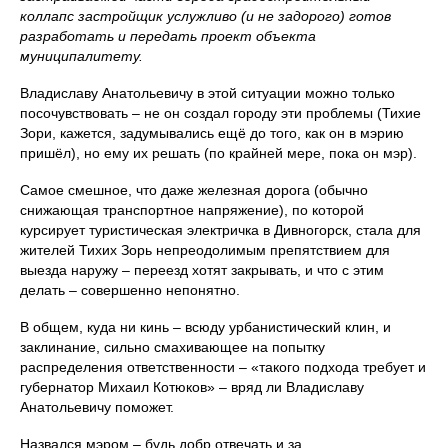
коллапс застройщик услужливо (и не задорого) готов
разработать и передать проект объекта
муниципалитету.
Владиславу Анатольевичу в этой ситуации можно только
посочувствовать – не он создал городу эти проблемы (Тихие
Зори, кажется, задумывались ещё до того, как он в мэрию
пришёл), но ему их решать (по крайней мере, пока он мэр).
Самое смешное, что даже железная дорога (обычно
снижающая транспортное напряжение), по которой
курсирует туристическая электричка в Дивногорск, стала для
жителей Тихих Зорь непреодолимым препятствием для
выезда наружу – переезд хотят закрывать, и что с этим
делать – совершенно непонятно.
В общем, куда ни кинь – всюду урбанистический клин, и
заклинание, сильно смахивающее на попытку
распределения ответственности – «такого подхода требует и
губернатор Михаил Котюков» – вряд ли Владиславу
Анатольевичу поможет.
Назвался мэром – будь добр отвечать и за