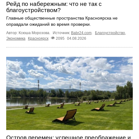
Рейд по набережным: что не так с
благоустройством?
Главные общественные пространства Красноярска не
оправдали ожиданий во время проверки.
Автор: Ксюша Морозова.
Источник:
Babr24.com
.
Благоустройство
,
Экономика
Красноярск
2095
04.08.2026
Остров перемен: успешное преображение и