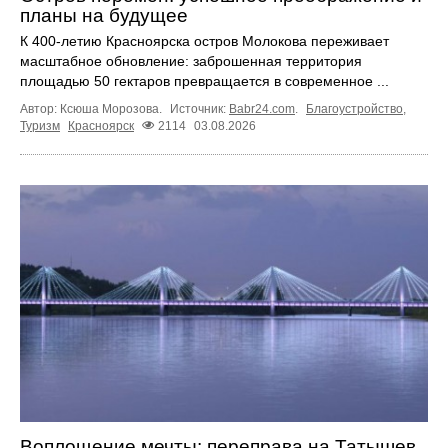
планы на будущее
К 400-летию Красноярска остров Молокова переживает
масштабное обновление: заброшенная территория
площадью 50 гектаров превращается в современное ...
Автор: Ксюша Морозова.
Источник:
Babr24.com
.
Благоустройство
,
Туризм
Красноярск
2114
03.08.2026
Воплощение мечты: переправа на Татышев