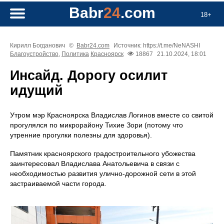
Babr
24
.com
18+
Кирилл Богданович
©
Babr24.com
Источник: https://t.me/NeNASHI
Благоустройство
,
Политика
Красноярск
18867
21.10.2024, 18:01
Инсайд. Дорогу осилит
идущий
Утром мэр Красноярска Владислав Логинов вместе со свитой
прогулялся по микрорайону Тихие Зори (потому что
утренние прогулки полезны для здоровья).
Памятник красноярского градостроительного убожества
заинтересовал Владислава Анатольевича в связи с
необходимостью развития улично-дорожной сети в этой
застраиваемой части города.