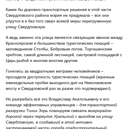
Какие бы дорожно-транспортные решения в этой части
Свердловского района мэрия не придумала – все они
упрутся в и без того сверх всякой меры перегруженную
улицу Свердловскую.
А ведь именно эта улица является связующим звеном между
Красноярском и большинством туристических локаций –
заповедником Столбы, Бобровым логом, Торгашинским
хребтом, самой длинной лестницей, смотровой площадкой с
Царь-рыбой и многим-многим другим.
Гонялись за квадратными метрами человейников –
просадили доступность туристических локаций (мрачные
еженедельные пробки выходного дня на Николаевском
мосту и Свердловской раз за разом это подтверждают).
Но разгребать всё это Владиславу Анатольевичу и его
команде эффективных управленцев –
для транспортной
разгрузки Тихих Зорь планируем связать микрорайон
дорогой через переулок Уральский с выходом на улицу
Свердловскую, а создавший в этой активно
застраиваемой части города градостроительный