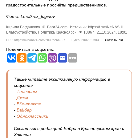
градостроительные просчёты предшественников.
Фото: t.me/krsk_loginov
Кирилл Богданович
©
Babr24.com
Источник: https://t.me/NeNASHI
Благоустройство
,
Политика
Красноярск
18867
21.10.2024, 18:01
URL: https://m.babr24.com/?IDE=266327
Bytes: 2802 / 2683
Скачать PDF
Поделиться в соцсетях:
Также читайте эксклюзивную информацию в
соцсетях:
-
Телеграм
-
Джем
-
ВКонтакте
-
Вайбер
-
Одноклассники
Связаться с редакцией Бабра в Красноярском крае и
Хакасии: