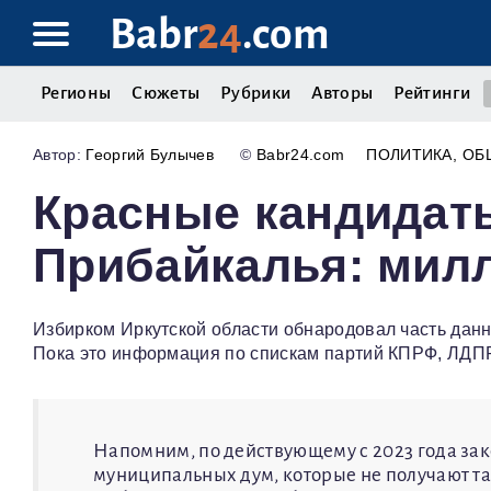
Babr
24
.com
Регионы
Сюжеты
Рубрики
Авторы
Рейтинги
Георгий Булычев
©
Babr24.com
ПОЛИТИКА
ОБ
Красные кандидат
Прибайкалья: мил
Избирком Иркутской области обнародовал часть данн
Пока это информация по спискам партий КПРФ, ЛДПР
Напомним, по действующему с 2023 года зак
муниципальных дум, которые не получают та