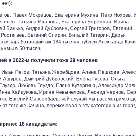
нет):
егов, Павел Мокрецов, Екатерина Мухина, Петр Нохоев, 
иселев, Татьяна Иванова, Екатерина Бережная, Ирина
й Банько, Андрей Дубровин, Сергей Григоров, Евгений
Ростегаев, Евгений Спирин, Виталий Тетерин, Дарья
аки заработавший аж 184 тысячи рублей Александр Качи
суммы в 50 тысяч.
ей в 2022-м получили тоже 29 человек:
, Иван Пегов, Татьяна Жеребцова, Алена Пешкова, Алек
й Ашуров, Дмитрий Дубровский, Елена Гусева, Ольга
луздо, Любовь Глуздо, Елена Кутергина, Александр Мал
Инна Хайдукова, Ирина Чевычелова, Леонид Чернов, Сер
аже Евгений Сарсенбаев, чей случай мы рассмотрим отде
 от того же Качина, перекочевал в эту категорию из гора
принес 18 кандидатам:
а, Александр Белов, Светлана Петрук, Виктор Берсенев