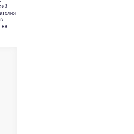
рий
натолия
в-
 на