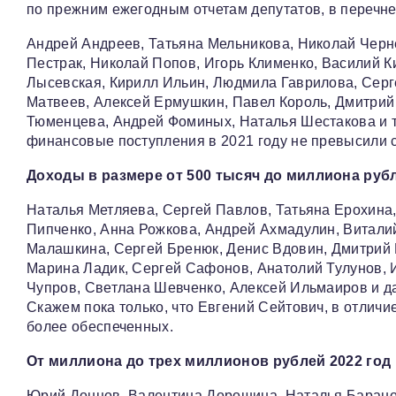
по прежним ежегодным отчетам депутатов, в перечне 
Андрей Андреев, Татьяна Мельникова, Николай Черн
Пестрак, Николай Попов, Игорь Клименко, Василий К
Лысевская, Кирилл Ильин, Людмила Гаврилова, Серге
Матвеев, Алексей Ермушкин, Павел Король, Дмитрий 
Тюменцева, Андрей Фоминых, Наталья Шестакова и т
финансовые поступления в 2021 году не превысили 
Доходы в размере от 500 тысяч до миллиона рубл
Наталья Метляева, Сергей Павлов, Татьяна Ерохина
Пипченко, Анна Рожкова, Андрей Ахмадулин, Витали
Малашкина, Сергей Бренюк, Денис Вдовин, Дмитрий Г
Марина Ладик, Сергей Сафонов, Анатолий Тулунов, 
Чупров, Светлана Шевченко, Алексей Ильмаиров и д
Скажем пока только, что Евгений Сейтович, в отличие
более обеспеченных.
От миллиона до трех миллионов рублей 2022 год 
Юрий Донцов, Валентина Дорошина, Наталья Баранов