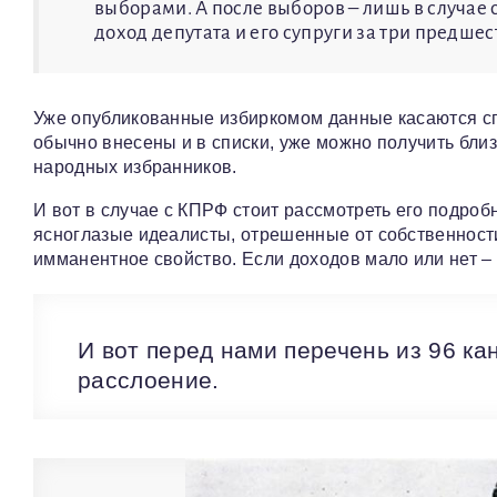
выборами. А после выборов – лишь в случае
доход депутата и его супруги за три предше
Уже опубликованные избиркомом данные касаются сп
обычно внесены и в списки, уже можно получить бли
народных избранников.
И вот в случае с КПРФ стоит рассмотреть его подробн
ясноглазые идеалисты, отрешенные от собственности.
имманентное свойство. Если доходов мало или нет –
И вот перед нами перечень из 96 к
расслоение.