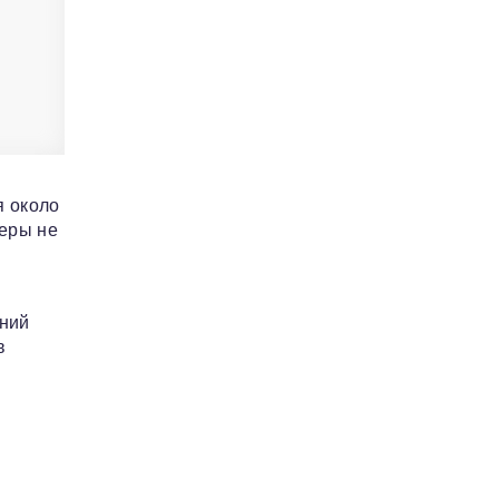
я около
меры не
ений
в