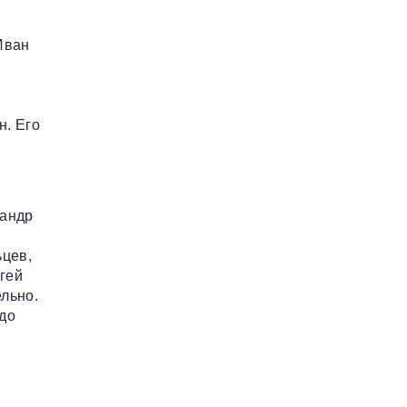
Иван
н. Его
сандр
ьцев,
гей
льно.
здо
,