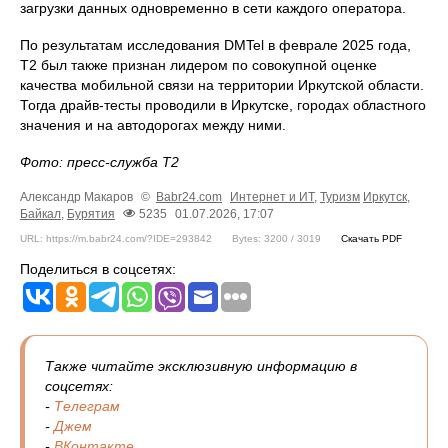
загрузки данных одновременно в сети каждого оператора.
По результатам исследования DMTel в феврале 2025 года,
Т2 был также признан лидером по совокупной оценке
качества мобильной связи на территории Иркутской области.
Тогда драйв-тесты проводили в Иркутске, городах областного
значения и на автодорогах между ними.
Фото: пресс-служба Т2
Александр Макаров
©
Babr24.com
Интернет и ИТ
,
Туризм
Иркутск
,
Байкал
,
Бурятия
5235
01.07.2026, 17:07
URL: https://m.babr24.com/?IDE=293842
Bytes: 3200 / 3019
Скачать PDF
Поделиться в соцсетях:
Также читайте эксклюзивную информацию в
соцсетях:
-
Телеграм
-
Джем
-
ВКонтакте