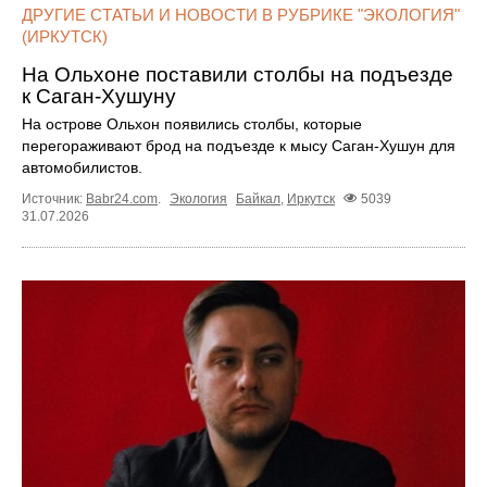
ДРУГИЕ СТАТЬИ И НОВОСТИ В РУБРИКЕ "ЭКОЛОГИЯ"
(ИРКУТСК)
На Ольхоне поставили столбы на подъезде
к Саган-Хушуну
На острове Ольхон появились столбы, которые
перегораживают брод на подъезде к мысу Саган-Хушун для
автомобилистов.
Источник:
Babr24.com
.
Экология
Байкал
,
Иркутск
5039
31.07.2026