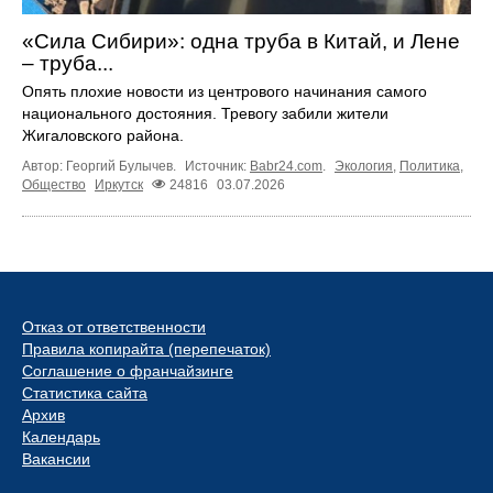
«Сила Сибири»: одна труба в Китай, и Лене
– труба...
Опять плохие новости из центрового начинания самого
национального достояния. Тревогу забили жители
Жигаловского района.
Автор: Георгий Булычев.
Источник:
Babr24.com
.
Экология
,
Политика
,
Общество
Иркутск
24816
03.07.2026
Отказ от ответственности
Правила копирайта (перепечаток)
Соглашение о франчайзинге
Статистика сайта
Архив
Календарь
Вакансии