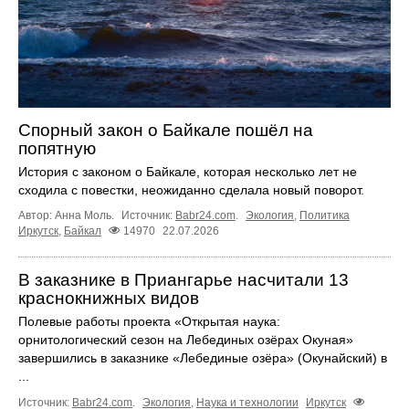
Спорный закон о Байкале пошёл на
попятную
История с законом о Байкале, которая несколько лет не
сходила с повестки, неожиданно сделала новый поворот.
Автор: Анна Моль.
Источник:
Babr24.com
.
Экология
,
Политика
Иркутск
,
Байкал
14970
22.07.2026
В заказнике в Приангарье насчитали 13
краснокнижных видов
Полевые работы проекта «Открытая наука:
орнитологический сезон на Лебединых озёрах Окуная»
завершились в заказнике «Лебединые озёра» (Окунайский) в
...
Источник:
Babr24.com
.
Экология
,
Наука и технологии
Иркутск