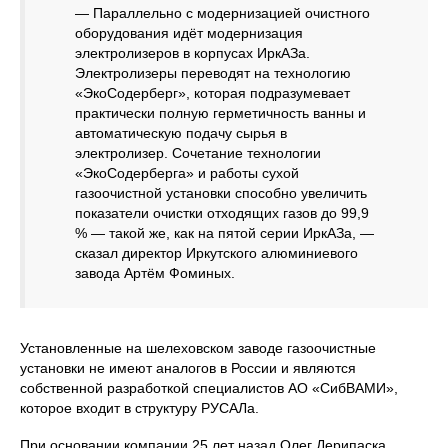
— Параллельно с модернизацией очистного
оборудования идёт модернизация
электролизеров в корпусах ИркАЗа.
Электролизеры переводят на технологию
«ЭкоСодерберг», которая подразумевает
практически полную герметичность ванны и
автоматическую подачу сырья в
электролизер. Сочетание технологии
«ЭкоСодерберга» и работы сухой
газоочистной установки способно увеличить
показатели очистки отходящих газов до 99,9
% — такой же, как на пятой серии ИркАЗа, —
сказал директор Иркутского алюминиевого
завода Артём Фоминых.
Установленные на шелеховском заводе газоочистные
установки не имеют аналогов в России и являются
собственной разработкой специалистов АО «СибВАМИ»,
которое входит в структуру РУСАЛа.
При основании компании 25 лет назад Олег Дерипаска