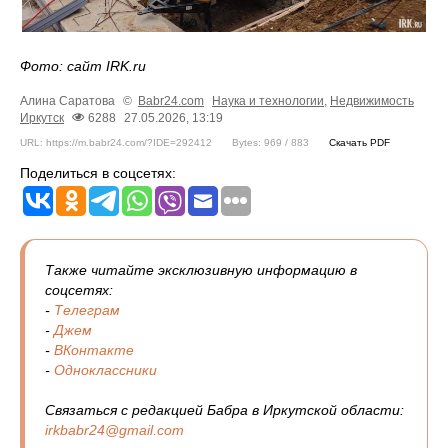
Фото: сайт IRK.ru
Алина Саратова
©
Babr24.com
Наука и технологии
,
Недвижимость
Иркутск
6288
27.05.2026, 13:19
URL: https://m.babr24.com/?IDE=292412
Bytes: 969 / 883
Скачать PDF
Поделиться в соцсетях:
Также читайте эксклюзивную информацию в
соцсетях:
-
Телеграм
-
Джем
-
ВКонтакте
-
Одноклассники
Связаться с редакцией Бабра в Иркутской области:
irkbabr24@gmail.com