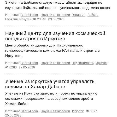
3 июня на Байкале стартует масштабная экспедиция по
изучению байкальской нерпы – уникального эндемика озера.
Источник:
Babr24.com
.
Наука и технологии
,
Экология
Байкал
,
Бурятия
,
Иркутск
23548
03.06.2026
Научный центр для изучения космической
погоды строят в Иркутске
Центр обработки данных для Национального
гелиогеофизического комплекса РАН начали строить в
Иркутске.
Источник:
Babr24.com
.
Наука и технологии
,
Недвижимость
Иркутск
6283
27.05.2026
Учёные из Иркутска учатся управлять
селями на Хамар‑Дабане
Учёные из Иркутска запустили проект по управлению
селевыми процессами на северном склоне хребта
Хамар‑Дабан.
Источник:
Babr24.com
.
Наука и технологии
Иркутск
6327
25.05.2026