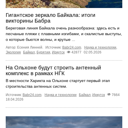
Гигантское зеркало Байкала: итоги
викторины Бабра
Береговая линия Байкала очень разнообразна: здесь есть и
песчаные пляжи с плавными изгибами, и скалистые выступы,
о которые бьются волны, и крутые ...
Автор: Есения Линней.
Источник:
Babr24.com
.
Наука и технологии
,
Экология
Байкал
,
Бурятия
,
Иркутск
42877
02.05.2026
На Ольхоне будут строить антенный
комплекс в рамках НГК
В местности Харикта на Ольхоне стартует первый этап
строительства антенных систем.
Источник:
Babr24.com
.
Наука и технологии
Байкал
,
Иркутск
7664
18.04.2026