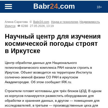
Babr
24
.com
18+
Алина Саратова
©
Babr24.com
Наука и технологии
,
Недвижимость
Иркутск
6288
27.05.2026, 13:19
Научный центр для изучения
космической погоды строят
в Иркутске
Центр обработки данных для Национального
гелиогеофизического комплекса РАН начали строить в
Иркутске. Объект возводится на территории Института
солнечно‑земной физики СО РАН в иркутском
Академгородке. Об этом сообщает IRK.ru.
Строители готовят котлованы для трёх блоков ЦОД. В одном
из корпусов планируется разместить оборудование для
обработки и хранения данных, в другом — помещения для
исследователей, в третьем — производственные цеха для