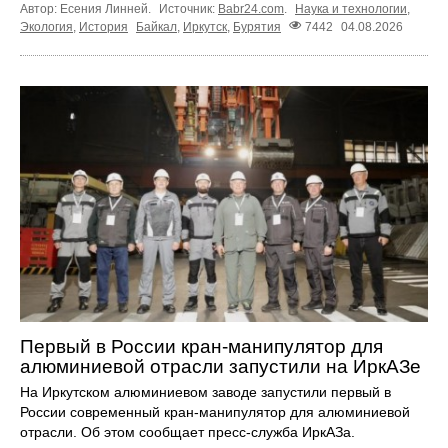
Автор: Есения Линней.
Источник:
Babr24.com
.
Наука и технологии
,
Экология
,
История
Байкал
,
Иркутск
,
Бурятия
7442
04.08.2026
Первый в России кран-манипулятор для
алюминиевой отрасли запустили на ИркАЗе
На Иркутском алюминиевом заводе запустили первый в
России современный кран-манипулятор для алюминиевой
отрасли. Об этом сообщает пресс-служба ИркАЗа.