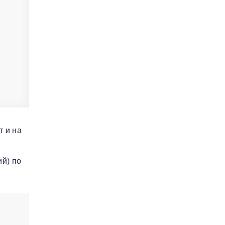
т и на
й) по