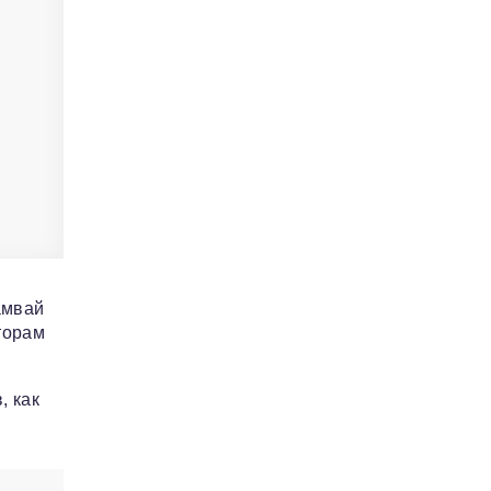
амвай
торам
, как