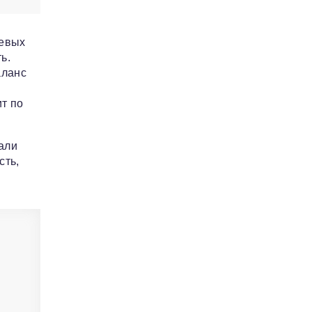
шевых
ь.
аланс
ит по
али
сть,