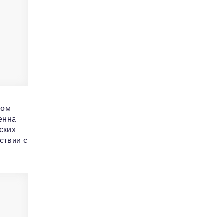
том
енна
ских
ствии с