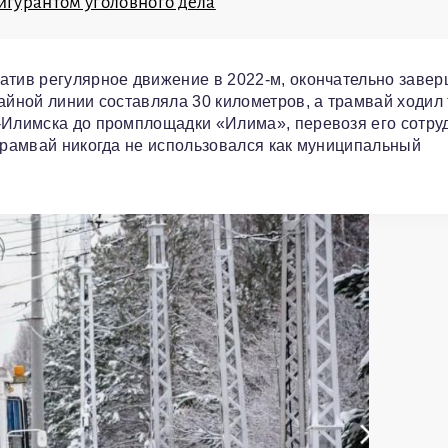
игурантом уголовного дела
атив регулярное движение в 2022-м, окончательно заве
айной линии составляла 30 километров, а трамвай ходил
ь-Илимска до промплощадки «Илима», перевозя его сотру
 Трамвай никогда не использовался как муниципальный