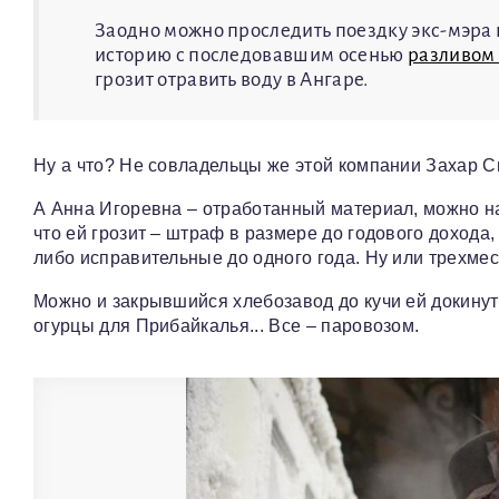
Заодно можно проследить поездку экс-мэра в
историю с последовавшим осенью
разливом
грозит отравить воду в Ангаре.
Ну а что? Не совладельцы же этой компании Захар 
А Анна Игоревна – отработанный материал, можно нак
что ей грозит – штраф в размере до годового дохода
либо исправительные до одного года. Ну или трехмес
Можно и закрывшийся хлебозавод до кучи ей докинут
огурцы для Прибайкалья... Все – паровозом.