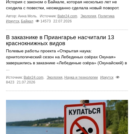
История с законом о Байкале, которая несколько лет не
сходила с повестки, неожиданно сделала новый поворот.
Автор: Анна Моль.
Источник:
Babr24.com
.
Экология
,
Политика
Иркутск
,
Байкал
14573
22.07.2026
В заказнике в Приангарье насчитали 13
краснокнижных видов
Полевые работы проекта «Открытая наука:
орнитологический сезон на Лебединых озёрах Окуная»
завершились в заказнике «Лебединые озёра» (Окунайский) в
...
Источник:
Babr24.com
.
Экология
,
Наука и технологии
Иркутск
8423
21.07.2026