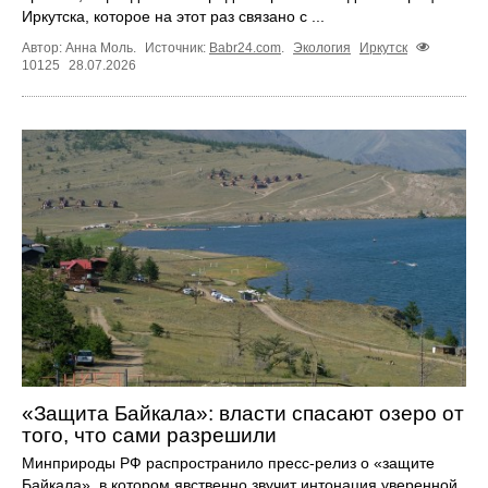
Иркутска, которое на этот раз связано с ...
Автор: Анна Моль.
Источник:
Babr24.com
.
Экология
Иркутск
10125
28.07.2026
«Защита Байкала»: власти спасают озеро от
того, что сами разрешили
Минприроды РФ распространило пресс-релиз о «защите
Байкала», в котором явственно звучит интонация уверенной