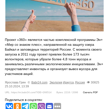
Проект «360» является частью комплексной программы Эн+
«Мир со знаком плюс», направленной на защиту озера
Байкал и заповедных территорий России. С момента своего
запуска в 2011 году проект привлек более 173 тысяч
волонтеров, которые убрали более 4,8 тонн мусора и
занимались различными экологическими инициативами. Эн+
предоставляет инвентарь и организует вывоз мусора для
участников акций.
Ярослава Грин
©
Babr24.com
Экология
Иркутск
,
Россия
30825
25.10.2024, 13:39
URL: https://m.babr24.com/?IDE=266514
Bytes: 2216 / 2096
Скачать PDF
Поделиться в соцсетях: