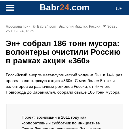
Babr
24
.com
18+
Ярослава Грин
©
Babr24.com
Экология
Иркутск
,
Россия
30825
25.10.2024, 13:39
Эн+ собрал 186 тонн мусора:
волонтеры очистили Россию
в рамках акции «360»
Российский энерго-металлургический холдинг Эн+ в 14-й раз
провел волонтерскую акцию «360». С мая более 5 тысяч
волонтеров из различных регионов России, от Нижнего
Новгорода до Забайкалья, собрали свыше 186 тонн мусора.
Проект, возникший в 2011 году как
корпоративный субботник по инициативе
Олега Дерипаски, основателя Эн+, в этом