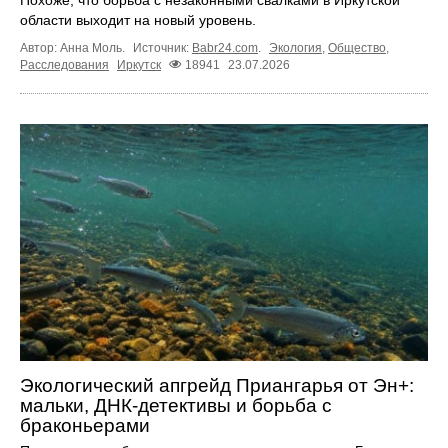
Похоже, что борьба с незаконными свалками в Иркутской
области выходит на новый уровень.
Автор: Анна Моль.
Источник:
Babr24.com
.
Экология
,
Общество
,
Расследования
Иркутск
18941
23.07.2026
Экологический апгрейд Приангарья от Эн+:
мальки, ДНК-детективы и борьба с
браконьерами