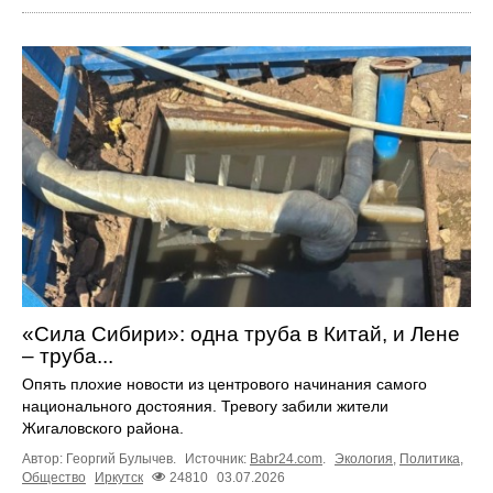
«Сила Сибири»: одна труба в Китай, и Лене
– труба...
Опять плохие новости из центрового начинания самого
национального достояния. Тревогу забили жители
Жигаловского района.
Автор: Георгий Булычев.
Источник:
Babr24.com
.
Экология
,
Политика
,
Общество
Иркутск
24810
03.07.2026