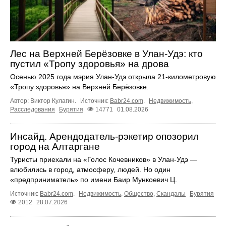
Лес на Верхней Берёзовке в Улан-Удэ: кто
пустил «Тропу здоровья» на дрова
Осенью 2025 года мэрия Улан-Удэ открыла 21-километровую
«Тропу здоровья» на Верхней Берёзовке.
Автор: Виктор Кулагин.
Источник:
Babr24.com
.
Недвижимость
,
Расследования
Бурятия
14771
01.08.2026
Инсайд. Арендодатель-рэкетир опозорил
город на Алтаргане
Туристы приехали на «Голос Кочевников» в Улан-Удэ —
влюбились в город, атмосферу, людей. Но один
«предприниматель» по имени Баир Мункоевич Ц.
Источник:
Babr24.com
.
Недвижимость
,
Общество
,
Скандалы
Бурятия
2012
28.07.2026