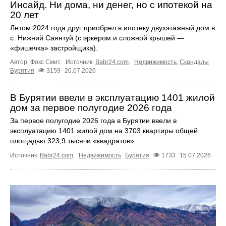
Инсайд. Ни дома, ни денег, но с ипотекой на
20 лет
Летом 2024 года друг приобрел в ипотеку двухэтажный дом в
с. Нижний Саянтуй (с эркером и сложной крышей —
«фишечка» застройщика).
Автор: Фокс Смит.
Источник:
Babr24.com
.
Недвижимость
,
Скандалы
Бурятия
3159
20.07.2026
В Бурятии ввели в эксплуатацию 1401 жилой
дом за первое полугодие 2026 года
За первое полугодие 2026 года в Бурятии ввели в
эксплуатацию 1401 жилой дом на 3703 квартиры общей
площадью 323,9 тысячи «квадратов».
Источник:
Babr24.com
.
Недвижимость
Бурятия
1733
15.07.2026