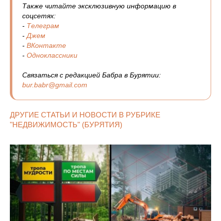
Также читайте эксклюзивную информацию в
соцсетях:
-
Телеграм
-
Джем
-
ВКонтакте
-
Одноклассники
Связаться с редакцией Бабра в Бурятии:
bur.babr@gmail.com
ДРУГИЕ СТАТЬИ И НОВОСТИ В РУБРИКЕ
"НЕДВИЖИМОСТЬ" (БУРЯТИЯ)