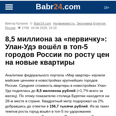
Babr
24
.com
18+
Виктор Кулагин
©
Babr24.com
Недвижимость
,
Экономика
Бурятия
,
Россия
2798
04.06.2026, 19:18
8,5 миллиона за «первичку»:
Улан-Удэ вошёл в топ-5
городов России по росту цен
на новые квартиры
Аналитики федерального портала «Мир квартир» изучили
майские ценники в новостройках крупнейших городов
России. Средняя стоимость квартиры в новостройках Улан-
Удэ поднялась до
8,5 миллиона рублей
(+1,7% всего за
месяц). По этому показателю столица Бурятии находится на
28-м месте в стране. Квадратный метр подорожал на 2%,
добравшись до отметки в
156,7 тысячи рублей
. Из-за таких
темпов роста город вошёл в топ-5 по удорожанию