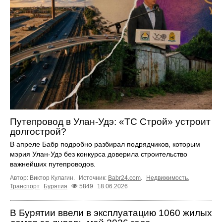
Путепровод в Улан-Удэ: «ТС Строй» устроит
долгострой?
В апреле Бабр подробно разбирал подрядчиков, которым
мэрия Улан-Удэ без конкурса доверила строительство
важнейших путепроводов.
Автор: Виктор Кулагин.
Источник:
Babr24.com
.
Недвижимость
,
Транспорт
Бурятия
5849
18.06.2026
В Бурятии ввели в эксплуатацию 1060 жилых