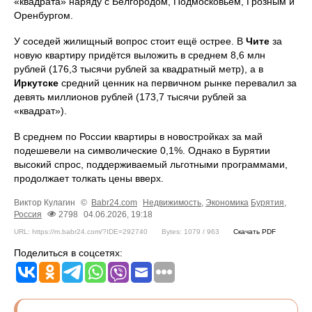
«квадрата» наряду с Белгородом, Подмосковьем, Грозным и
Оренбургом.
У соседей жилищный вопрос стоит ещё острее. В
Чите
за
новую квартиру придётся выложить в среднем 8,6 млн
рублей (176,3 тысячи рублей за квадратный метр), а в
Иркутске
средний ценник на первичном рынке перевалил за
девять миллионов рублей (173,7 тысячи рублей за
«квадрат»).
В среднем по России квартиры в новостройках за май
подешевели на символические 0,1%. Однако в Бурятии
высокий спрос, поддерживаемый льготными программами,
продолжает толкать цены вверх.
Виктор Кулагин
©
Babr24.com
Недвижимость
,
Экономика
Бурятия
,
Россия
2798
04.06.2026, 19:18
URL: https://m.babr24.com/?IDE=292740
Bytes: 1079 / 963
Скачать PDF
Поделиться в соцсетях: