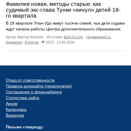
Фамилия новая, методы старые: как
судимый экс-глава Тунки «кинул» детей 18-
го квартала
В 18 квартале Улан-Удэ живут тысячи семей, чьи дети годами
ждут начала работы Центра дополнительного образования.
Автор: Виктор Кулагин.
Источник:
Babr24.com
.
Недвижимость
,
Криминал
Бурятия
5521
13.05.2026
Отказ от ответственности
Правила копирайта (перепечаток)
Соглашение о франчайзинге
Статистика сайта
Архив
Календарь
Вакансии
Письмо главреду: