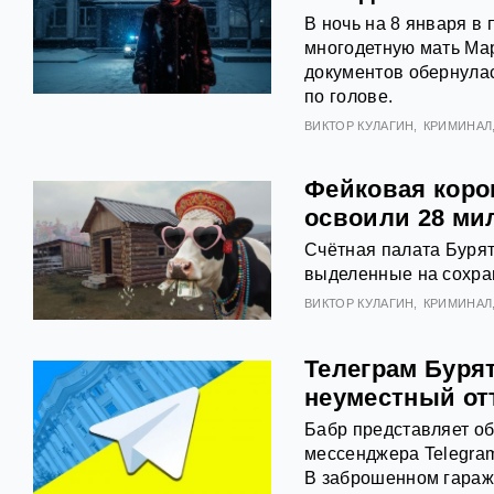
В ночь на 8 января в
многодетную мать Ма
документов обернулас
по голове.
ВИКТОР КУЛАГИН
КРИМИНАЛ
Фейковая коров
освоили 28 ми
Счётная палата Буря
выделенные на сохран
ВИКТОР КУЛАГИН
КРИМИНАЛ
Телеграм Буря
неуместный от
Бабр представляет об
мессенджера Telegram
В заброшенном гараж