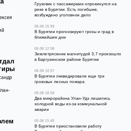
ка
Грузовик с пассажирами опрокинулся на
реке в Бурятии. Есть погибшие,
возбуждено уголовное дело
ексея
06.08 15:59
ий
В Бурятии прогнозируют грозы и град в
ближайшие дни
06.08 12:58
Землетрясение магнитудой 3,7 произошло
в Баргузинском районе Бурятии
отдал
ртиры
06.08 10:57
В Бурятии ликвидировали еще три
сандр
грозовых лесных пожара
лан-
05.08 18:59
Два микрорайона Улан-Удэ лишились
холодной воды из-за коммунальной
аварии
олем
05.08 15:45
В Бурятии приостановили работу