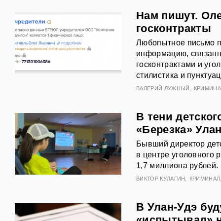
Нам пишут. Оле
госконтракты
Любопытное письмо п
информацию, связанн
госконтрактами и уг
стилистика и пунктуа
ВАЛЕРИЙ ЛУЖНЫЙ
КРИМИНА
В тени детског
«Березка» Улан
Бывший директор детс
в центре уголовного
1,7 миллиона рублей.
ВИКТОР КУЛАГИН
КРИМИНАЛ
В Улан-Удэ бу
«испытывал» н