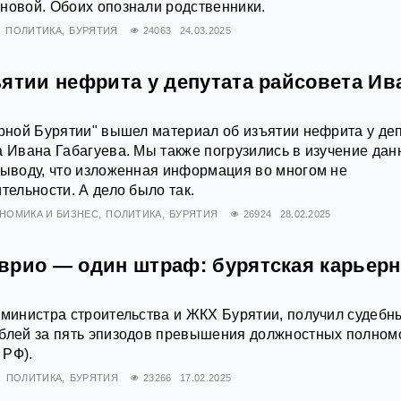
новой. Обоих опознали родственники.
ПОЛИТИКА
БУРЯТИЯ
24063
24.03.2025
ъятии нефрита у депутата райсовета Ив
орной Бурятии" вышел материал об изъятии нефрита у де
а Ивана Габагуева. Мы также погрузились в изучение дан
выводу, что изложенная информация во многом не
тельности. А дело было так.
НОМИКА И БИЗНЕС
ПОЛИТИКА
БУРЯТИЯ
26924
28.02.2025
врио — один штраф: бурятская карьер
 министра строительства и ЖКХ Бурятии, получил судебн
ублей за пять эпизодов превышения должностных полном
 РФ).
ПОЛИТИКА
БУРЯТИЯ
23266
17.02.2025