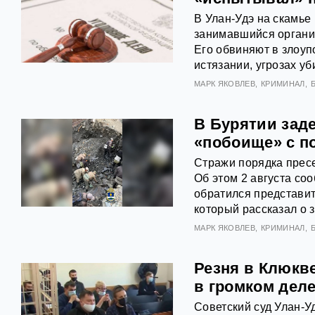
В Улан-Удэ на скамье
занимавшийся органи
Его обвиняют в злоу
истязании, угрозах у
МАРК ЯКОВЛЕВ
КРИМИНАЛ
В Бурятии зад
«побоище» с п
Стражи порядка прес
Об этом 2 августа со
обратился представи
который рассказал о
МАРК ЯКОВЛЕВ
КРИМИНАЛ
Резня в Клюкв
в громком дел
Советский суд Улан-У