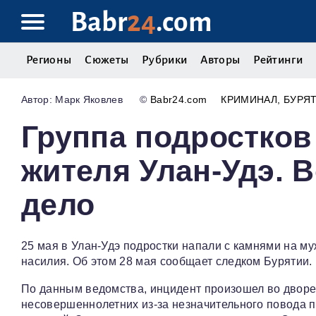
Babr
24
.com
Регионы
Сюжеты
Рубрики
Авторы
Рейтинги
Марк Яковлев
©
Babr24.com
КРИМИНАЛ
БУРЯ
Группа подростков
жителя Улан-Удэ. 
дело
25 мая в Улан-Удэ подростки напали с камнями на м
насилия. Об этом 28 мая сообщает следком Бурятии.
По данным ведомства, инцидент произошел во дворе 
несовершеннолетних из-за незначительного повода 