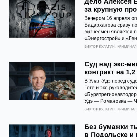
Дело Алексея Б
за крупную пр
Вечером 16 апреля оп
Бадарханова сразу по
бизнесмен является 
«Энергострой» и «Ге
ВИКТОР КУЛАГИН
КРИМИНАЛ
Суд над экс-ми
контракт на 1,
В Улан-Удэ перед суд
Гоге и экс-руководит
«Бурятрегионавтодор»
Удэ — Романовка — Ч
ВИКТОР КУЛАГИН
КРИМИНАЛ
Без бумажки т
в Подольске и