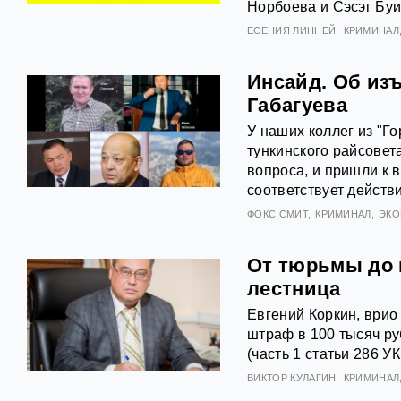
Норбоева и Сэсэг Буи
ЕСЕНИЯ ЛИННЕЙ
КРИМИНАЛ
Инсайд. Об из
Габагуева
У наших коллег из "Г
тункинского райсовет
вопроса, и пришли к 
соответствует действи
ФОКС СМИТ
КРИМИНАЛ
ЭКО
От тюрьмы до 
лестница
Евгений Коркин, врио
штраф в 100 тысяч р
(часть 1 статьи 286 УК
ВИКТОР КУЛАГИН
КРИМИНАЛ