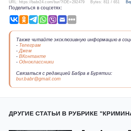
URL: https://babr24.com/bur/?IDE=292479
Bytes: 811 / 651
Ве
Поделиться в соцсетях:
Также читайте эксклюзивную информацию в соц
-
Телеграм
-
Джем
-
ВКонтакте
-
Одноклассники
Связаться с редакцией Бабра в Бурятии:
bur.babr@gmail.com
ДРУГИЕ СТАТЬИ В РУБРИКЕ "КРИМИН