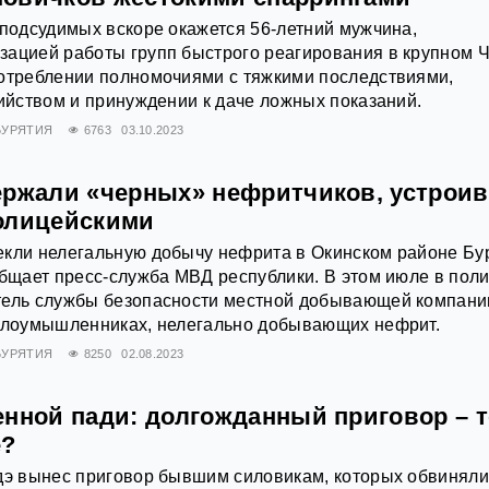
 подсудимых вскоре окажется 56-летний мужчина,
зацией работы групп быстрого реагирования в крупном 
потреблении полномочиями с тяжкими последствиями,
бийством и принуждении к даче ложных показаний.
БУРЯТИЯ
6763
03.10.2023
ержали «черных» нефритчиков, устрои
олицейскими
екли нелегальную добычу нефрита в Окинском районе Бу
общает пресс-служба МВД республики. В этом июле в пол
тель службы безопасности местной добывающей компани
 злоумышленниках, нелегально добывающих нефрит.
БУРЯТИЯ
8250
02.08.2023
енной пади: долгожданный приговор – т
е?
дэ вынес приговор бывшим силовикам, которых обвиняли