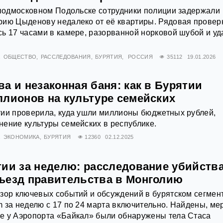
 подмосковном Подольске сотрудники полиции задержали
рию Цыденову недалеко от её квартиры. Рядовая провер
ь 17 часами в камере, разорванной норковой шубой и у
ОБЩЕСТВО
РАССЛЕДОВАНИЯ
БУРЯТИЯ
РОССИЯ
35112
19.01.2026
а и незаконная баня: как в Бурятии
ллионов на культуре семейских
тии проверила, куда ушли миллионы бюджетных рублей,
ение культуры семейских в республике.
ЭКОНОМИКА
БУРЯТИЯ
12360
02.12.2025
тии за неделю: расследование убийства
ъезд правительства в Монголию
зор ключевых событий и обсуждений в бурятском сегмен
 за неделю с 17 по 24 марта включительно. Найдены, ме
е у Аэропорта «Байкал» были обнаружены тела Стаса