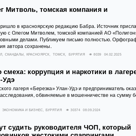
г Митволь, томская компания и
ришло в красноярскую редакцию Бабра. Источник присл
ую с Олегом Митволем, томской компанией АО «Полигон
оловными делами. Публикуем письмо полностью. Орфогра
ция автора сохранены.
Л
СКАНДАЛЫ
КРАСНОЯРСК
ТОМСК
БУРЯТИЯ
8039
04.02.2025
о смеха: коррупция и наркотики в лагер
-Удэ
кого лагеря «Березка» Улан-Удэ и предприниматель ока
 расследования, обвиняемые в мошенничестве на сумму 
ЭКОНОМИКА И БИЗНЕС
БУРЯТИЯ
30374
08.09.2024
дут судить руководителя ЧОП, который
овичков жестокими спаррингами