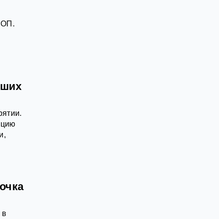
ЧОП.
вших
рятии.
ицию
и,
очка
 в