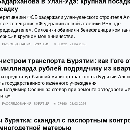
адарханова в Улан-Удэ: крупная посад
осадку
еративники ФСБ задержали улан-удэнского строителя Ал
сле совещания «Федерации лёгкой атлетики РБ», где
председателем. Силовики обвинили бенефициара компан
незис» в крупном мошенничестве.
РАССЛЕДОВАНИЯ
БУРЯТИЯ
35822
21.04.2026
нистром транспорта Бурятии: как Гоге 
2 миллиарда рублей подрядчику из ква
ом предстанут бывший министр транспорта Бурятии Алек
ель государственного казённого учреждения
 Владимир Соснин за сговор при ремонте автодороги «У
ита».
РАССЛЕДОВАНИЯ
БУРЯТИЯ
27460
03.03.2026
ы бурятка: скандал с паспортным контр
 многодетной матерью