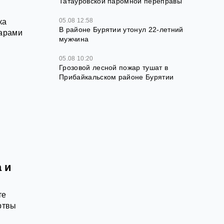
Татауровской паромной переправы
05.08 12:58
ка
В районе Бурятии утонул 22-летний
дарами
мужчина
05.08 10:20
Грозовой лесной пожар тушат в
Прибайкальском районе Бурятии
 и
те
ртвы