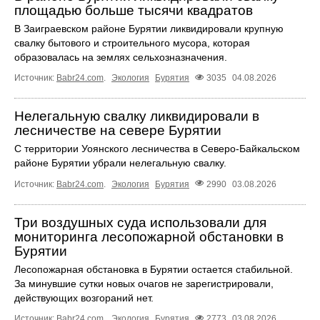
площадью больше тысячи квадратов
В Заиграевском районе Бурятии ликвидировали крупную
свалку бытового и строительного мусора, которая
образовалась на землях сельхозназначения.
Источник:
Babr24.com
.
Экология
Бурятия
3035
04.08.2026
Нелегальную свалку ликвидировали в
лесничестве на севере Бурятии
С территории Уоянского лесничества в Северо-Байкальском
районе Бурятии убрали нелегальную свалку.
Источник:
Babr24.com
.
Экология
Бурятия
2990
03.08.2026
Три воздушных суда использовали для
мониторинга лесопожарной обстановки в
Бурятии
Лесопожарная обстановка в Бурятии остается стабильной.
За минувшие сутки новых очагов не зарегистрировали,
действующих возгораний нет.
Источник:
Babr24.com
.
Экология
Бурятия
2773
03.08.2026