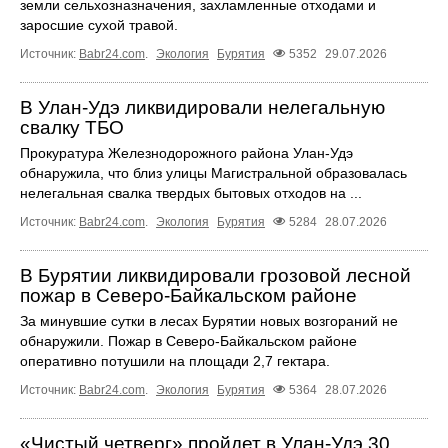
земли сельхозназначения, захламленные отходами и
заросшие сухой травой.
Источник:
Babr24.com
.
Экология
Бурятия
5352
29.07.2026
В Улан-Удэ ликвидировали нелегальную
свалку ТБО
Прокуратура Железнодорожного района Улан-Удэ
обнаружила, что близ улицы Магистральной образовалась
нелегальная свалка твердых бытовых отходов на ...
Источник:
Babr24.com
.
Экология
Бурятия
5284
28.07.2026
В Бурятии ликвидировали грозовой лесной
пожар в Северо-Байкальском районе
За минувшие сутки в лесах Бурятии новых возгораний не
обнаружили. Пожар в Северо-Байкальском районе
оперативно потушили на площади 2,7 гектара.
Источник:
Babr24.com
.
Экология
Бурятия
5364
28.07.2026
«Чистый четверг» пройдет в Улан-Удэ 30