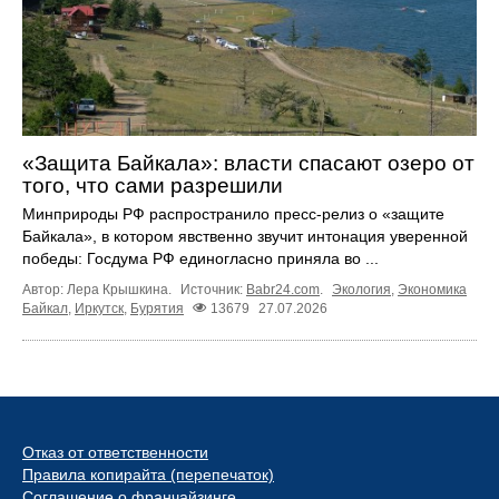
«Защита Байкала»: власти спасают озеро от
того, что сами разрешили
Минприроды РФ распространило пресс-релиз о «защите
Байкала», в котором явственно звучит интонация уверенной
победы: Госдума РФ единогласно приняла во ...
Автор: Лера Крышкина.
Источник:
Babr24.com
.
Экология
,
Экономика
Байкал
,
Иркутск
,
Бурятия
13679
27.07.2026
Отказ от ответственности
Правила копирайта (перепечаток)
Соглашение о франчайзинге