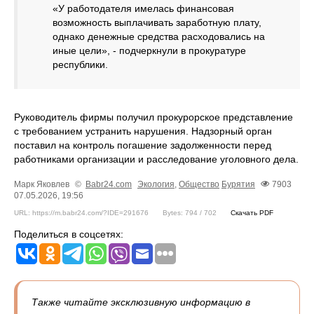
«У работодателя имелась финансовая
возможность выплачивать заработную плату,
однако денежные средства расходовались на
иные цели», - подчеркнули в прокуратуре
республики.
Руководитель фирмы получил прокурорское представление
с требованием устранить нарушения. Надзорный орган
поставил на контроль погашение задолженности перед
работниками организации и расследование уголовного дела.
Марк Яковлев
©
Babr24.com
Экология
,
Общество
Бурятия
7903
07.05.2026, 19:56
URL: https://m.babr24.com/?IDE=291676
Bytes: 794 / 702
Скачать PDF
Поделиться в соцсетях:
Также читайте эксклюзивную информацию в