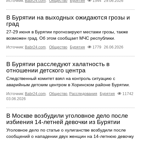
Источник:
Babr24.com
.
Общество
Бурятия
1544
29.06.2026
В Бурятии на выходных ожидаются грозы и
град
27-29 июня в Бурятии прогнозируют местами грозы, также
возможен град. Об этом сообщает МЧС республики.
Источник:
Babr24.com
.
Общество
Бурятия
1779
26.06.2026
В Бурятии расследуют халатность в
отношении детского центра
Следственный комитет взял на контроль ситуацию с
аварийным детским центром в Хоринском районе Бурятии.
Источник:
Babr24.com
.
Общество
,
Расследования
Бурятия
11742
03.06.2026
В Москве возбудили уголовное дело после
избиения 14‑летней девочки из Бурятии
Уголовное дело по статье о хулиганстве возбудили после
сообщений о нападении двух женщин на 14-летнюю девочку