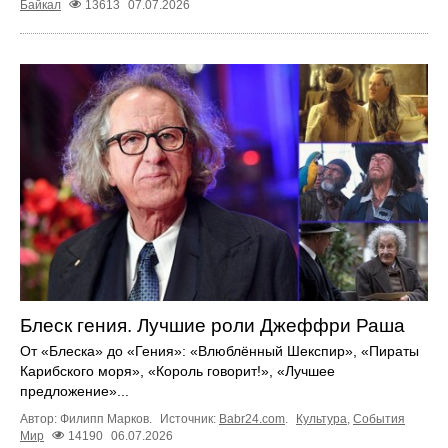
Байкал
13613
07.07.2026
Блеск гения. Лучшие роли Джеффри Раша
От «Блеска» до «Гения»: «Влюблённый Шекспир», «Пираты
Карибского моря», «Король говорит!», «Лучшее
предложение»...
Автор: Филипп Марков.
Источник:
Babr24.com
.
Культура
,
События
Мир
14190
06.07.2026