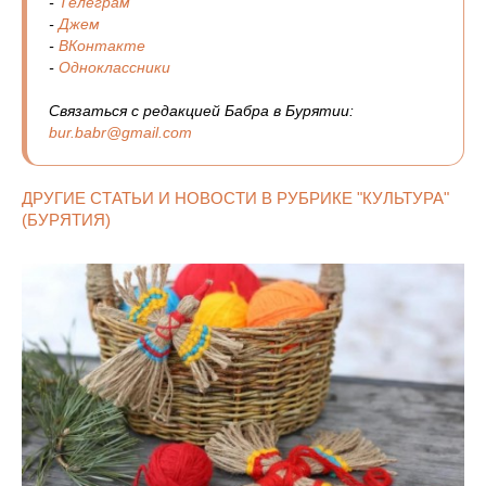
-
Телеграм
-
Джем
-
ВКонтакте
-
Одноклассники
Связаться с редакцией Бабра в Бурятии:
bur.babr@gmail.com
ДРУГИЕ СТАТЬИ И НОВОСТИ В РУБРИКЕ "КУЛЬТУРА"
(БУРЯТИЯ)