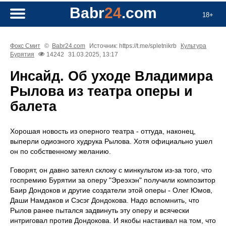
Babr
24
.com
18+
Фокс Смит
©
Babr24.com
Источник: https://t.me/spletnikrb
Культура
Бурятия
14242
31.03.2025, 13:17
Инсайд. Об уходе Владимира
Рылова из театра оперы и
балета
Хорошая новость из оперного театра - оттуда, наконец,
выперли одиозного худрука Рылова. Хотя официально ушел
он по собственному желанию.
Говорят, он давно затеял склоку с минкультом из-за того, что
госпремию Бурятии за оперу "Эреэхэн" получили композитор
Баир Дондоков и другие создатели этой оперы - Олег Юмов,
Даши Намдаков и Сэсэг Дондокова. Надо вспомнить, что
Рылов ранее пытался задвинуть эту оперу и всячески
интриговал против Дондокова. И якобы настаивал на том, что