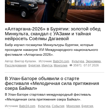
«Алтаргана-2026» в Бурятии: золотой обед
Минкульта, скандал с УАЗами и тайная
нейросеть Соёлмы Дагаевой
Бабр изучил госзакупки Минкультуры Бурятии, которые
проходили накануне XVI Международного национального
фестиваля «Алтаргана-2026».
Автор: Виктор Кулагин.
Источник:
Babr24.com
.
Культура
,
Экономика
,
Расследования
Бурятия
,
Иркутск
,
Монголия
35971
07.07.2026
В Улан-Баторе объявили о старте
фестиваля «Мелодичная сила притяжения
озера Байкал»
В Улан-Баторе стартовал международный фестиваль
«Мелодичная сила притяжения озера Байкал».
Источник:
Babr24.com
.
Культура
,
События
Монголия
,
Бурятия
,