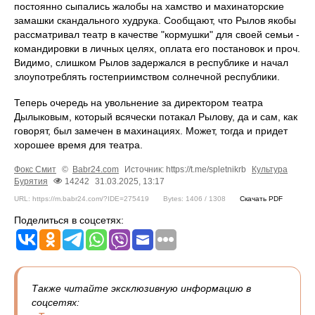
постоянно сыпались жалобы на хамство и махинаторские
замашки скандального худрука. Сообщают, что Рылов якобы
рассматривал театр в качестве "кормушки" для своей семьи -
командировки в личных целях, оплата его постановок и проч.
Видимо, слишком Рылов задержался в республике и начал
злоупотреблять гостеприимством солнечной республики.
Теперь очередь на увольнение за директором театра
Дылыковым, который всячески потакал Рылову, да и сам, как
говорят, был замечен в махинациях. Может, тогда и придет
хорошее время для театра.
Фокс Смит
©
Babr24.com
Источник: https://t.me/spletnikrb
Культура
Бурятия
14242
31.03.2025, 13:17
URL: https://m.babr24.com/?IDE=275419
Bytes: 1406 / 1308
Скачать PDF
Поделиться в соцсетях:
Также читайте эксклюзивную информацию в
соцсетях: