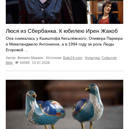
Люся из Сбербанка. К юбилею Ирен Жакоб
Она снималась у Кшиштофа Кесьлёвского, Оливера Паркера
и Микеланджело Антониони, а в 1994 году за роль Люды
Егоровой ...
Автор: Филипп Марков.
Источник:
Babr24.com
.
Культура
,
События
Мир
16099
15.07.2026