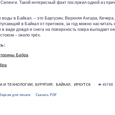
Селенги. Такой интересный факт послужил одной из прич
воды в Байкал, – это Баргузин, Верхняя Ангара, Кичера,
тупающий в Байкал от притоков, за год можно насчитать 
 в виде дождя и снега на поверхность озера выпадает о
стоком – около трёх.
сь:
кторины Бабра
абра
А И ТЕХНОЛОГИИ
БУРЯТИЯ
БАЙКАЛ
ИРКУТСК
45768
Версия для печати
Скачать PDF