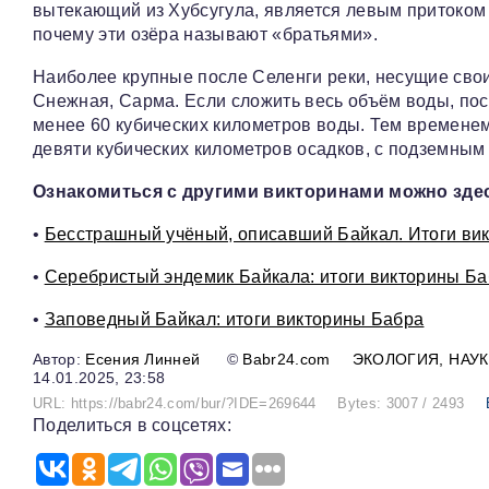
вытекающий из Хубсугула, является левым притоком 
почему эти озёра называют «братьями».
Наиболее крупные после Селенги реки, несущие свои 
Снежная, Сарма. Если сложить весь объём воды, пос
менее 60 кубических километров воды. Тем временем
девяти кубических километров осадков, с подземным 
Ознакомиться с другими викторинами можно зде
•
Бесстрашный учёный, описавший Байкал. Итоги ви
•
Серебристый эндемик Байкала: итоги викторины Б
•
Заповедный Байкал: итоги викторины Бабра
Есения Линней
©
Babr24.com
ЭКОЛОГИЯ
НАУК
14.01.2025, 23:58
URL: https://babr24.com/bur/?IDE=269644
Bytes: 3007 / 2493
Поделиться в соцсетях: