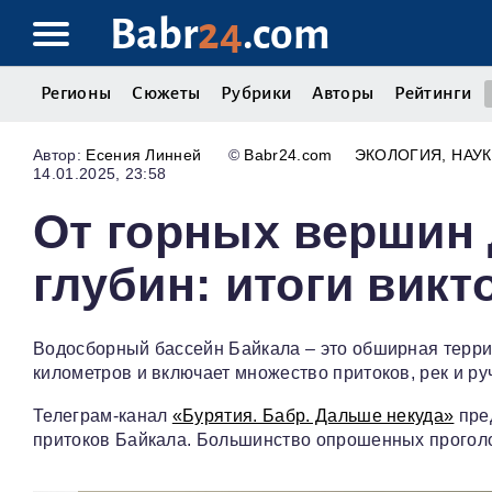
Babr
24
.com
Регионы
Сюжеты
Рубрики
Авторы
Рейтинги
Есения Линней
©
Babr24.com
ЭКОЛОГИЯ
НАУК
14.01.2025, 23:58
От горных вершин 
глубин: итоги вик
Водосборный бассейн Байкала – это обширная терри
километров и включает множество притоков, рек и ру
Телеграм-канал
«Бурятия. Бабр. Дальше некуда»
пре
притоков Байкала. Большинство опрошенных прогол