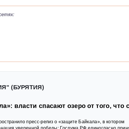
сетях:
Я" (БУРЯТИЯ)
а»: власти спасают озеро от того, что 
остранило пресс-релиз о «защите Байкала», в котором
тонация уверенной победы: Госдума РФ единогласно прин