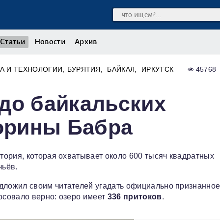
Статьи
Новости
Архив
А И ТЕХНОЛОГИИ
БУРЯТИЯ
БАЙКАЛ
ИРКУТСК
45768
до байкальских
торины Бабра
тория, которая охватывает около 600 тысяч квадратных
чьёв.
дложил своим читателей угадать официально признанное
осовало верно: озеро имеет
336 притоков
.