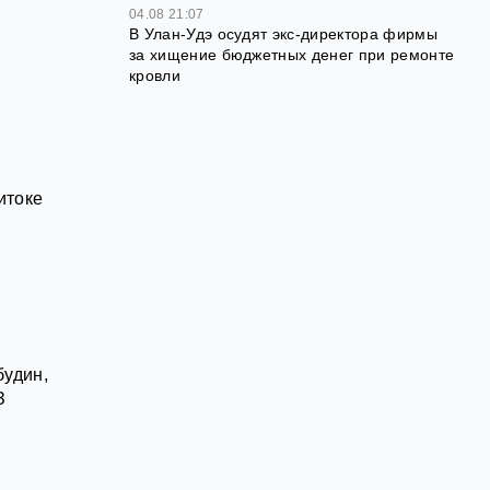
04.08 21:07
В Улан-Удэ осудят экс-директора фирмы
за хищение бюджетных денег при ремонте
кровли
итоке
будин,
З
а