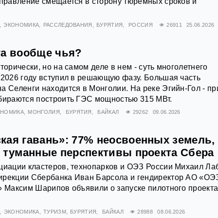
аправление смещается в сторону тюремных сроков и
ЭКОНОМИКА
РАССЛЕДОВАНИЯ
БУРЯТИЯ
РОССИЯ
26911
25.06.2026
га вообще чья?
торически, но на самом деле в нем - суть многолетнего
 2026 году вступил в решающую фазу. Большая часть
а Селенги находится в Монголии. На реке Эгийн-Гол - пр
обираются построить ГЭС мощностью 315 МВт.
ОНОМИКА
МОНГОЛИЯ
БУРЯТИЯ
БАЙКАЛ
29262
09.06.2026
кая гавань»: 77% неосвоенных земель,
и туманные перспективы проекта Сбера
циации кластеров, технопарков и ОЭЗ России Михаил Ла
ирекции Сбербанка Иван Барсола и гендиректор АО «ОЭ
» Максим Шарипов объявили о запуске пилотного проект
ЭКОНОМИКА
ТУРИЗМ
БУРЯТИЯ
БАЙКАЛ
28988
08.06.2026