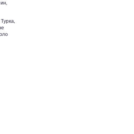
ин,
 Турка,
не
коло