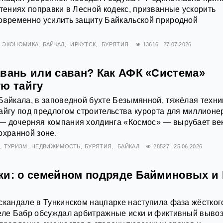
чтениях поправки в Лесной кодекс, призванные ускорить
новременно усилить защиту Байкальской природной
ЭКОНОМИКА
БАЙКАЛ
ИРКУТСК
БУРЯТИЯ
13616
27.07.2026
авань или саван? Как АФК «Система»
ую тайгу
Байкала, в заповедной бухте Безымянной, тяжёлая техни
айгу под предлогом строительства курорта для миллионе
— дочерняя компания холдинга «Космос» — вырубает ве
охранной зоне.
ТУРИЗМ
НЕДВИЖИМОСТЬ
БУРЯТИЯ
БАЙКАЛ
28527
25.06.2026
ки: о семейном подряде Байминовых и
скандале в Тункинском нацпарке наступила фаза жёстког
реле Бабр обсуждал арбитражные иски и фиктивный выво