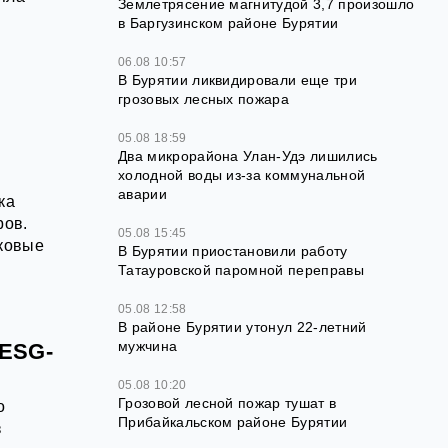
Землетрясение магнитудой 3,7 произошло
в Баргузинском районе Бурятии
06.08 10:57
В Бурятии ликвидировали еще три
грозовых лесных пожара
05.08 18:59
Два микрорайона Улан-Удэ лишились
холодной воды из-за коммунальной
аварии
ка
ров.
05.08 15:45
ковые
В Бурятии приостановили работу
Татауровской паромной переправы
05.08 12:58
В районе Бурятии утонул 22-летний
мужчина
 ESG-
05.08 10:20
Грозовой лесной пожар тушат в
о
Прибайкальском районе Бурятии
з