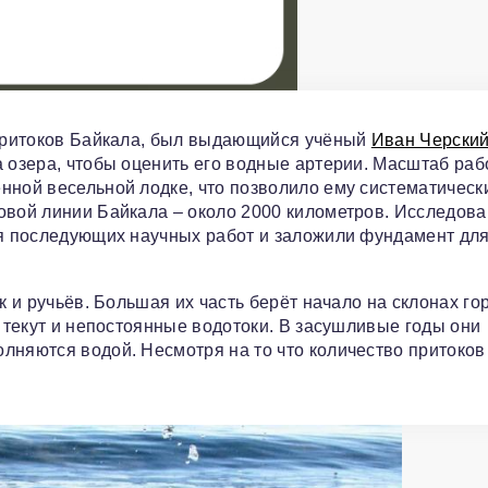
 притоков Байкала, был выдающийся учёный
Иван Черски
а озера, чтобы оценить его водные артерии. Масштаб раб
нной весельной лодке, что позволило ему систематическ
овой линии Байкала – около 2000 километров. Исследов
ля последующих научных работ и заложили фундамент дл
к и ручьёв. Большая их часть берёт начало на склонах го
м текут и непостоянные водотоки. В засушливые годы они
лняются водой. Несмотря на то что количество притоков