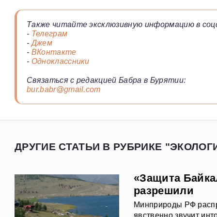
Также читайте эксклюзивную информацию в соц
-
Телеграм
-
Джем
-
ВКонтакте
-
Одноклассники
Связаться с редакцией Бабра в Бурятии:
bur.babr@gmail.com
ДРУГИЕ СТАТЬИ В РУБРИКЕ "ЭКОЛОГИ
«Защита Байкал
разрешили
Минприроды РФ распр
явственно звучит ин