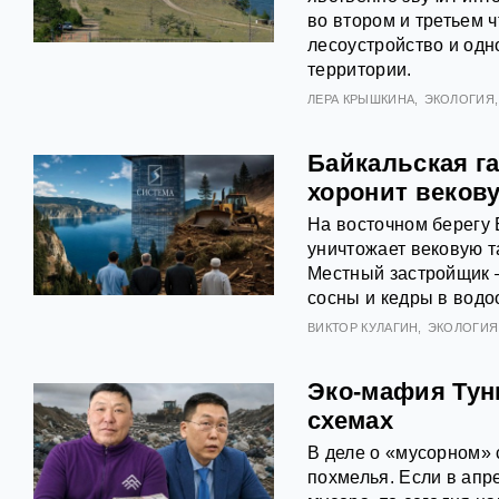
во втором и третьем 
лесоустройство и од
территории.
ЛЕРА КРЫШКИНА
ЭКОЛОГИЯ
Байкальская г
хоронит веков
На восточном берегу 
уничтожает вековую т
Местный застройщик 
сосны и кедры в водо
ВИКТОР КУЛАГИН
ЭКОЛОГИЯ
Эко-мафия Тун
схемах
В деле о «мусорном» 
похмелья. Если в ап