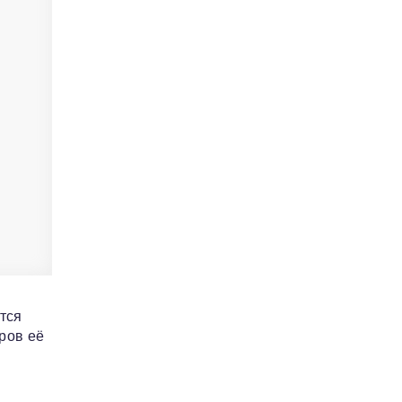
тся
ров её