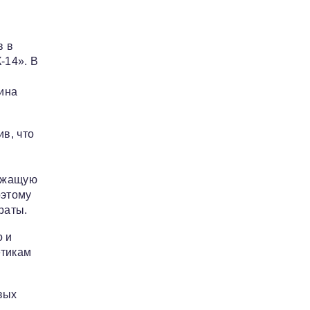
в в
-14». В
ина
в, что
лежащую
оэтому
раты.
о и
етикам
вых