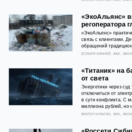
«ЭкоАльянс» в
регоператора 
«ЭкоАльянс» практиче
связь с клиентами. Д
обращений традицион
ЕСЕНИЯ ЛИННЕЙ
ЖКХ
ЭКО
«Титаник» на б
от света
Энергетики через суд
отключиться от элект
в сути конфликта. С м
миллиона рублей, но н
ВИКТОР КУЛАГИН
ЖКХ
ЭКО
«Россети Сибир