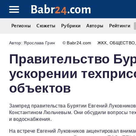
Babr
24
.com
Регионы
Сюжеты
Рубрики
Авторы
Рейтинги
Ярослава Грин
©
Babr24.com
ЖКХ
ОБЩЕСТВО
Правительство Бур
ускорении техпри
объектов
Зампред правительства Бурятии Евгений Луковников
Константином Люльчевым. Они обсудили вопросы тех
и водоснабжения.
На встрече Евгений Луковников акцентировал внимани