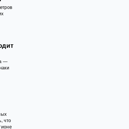
етров
их
одит
ва —
наки
ных
, что
егионе