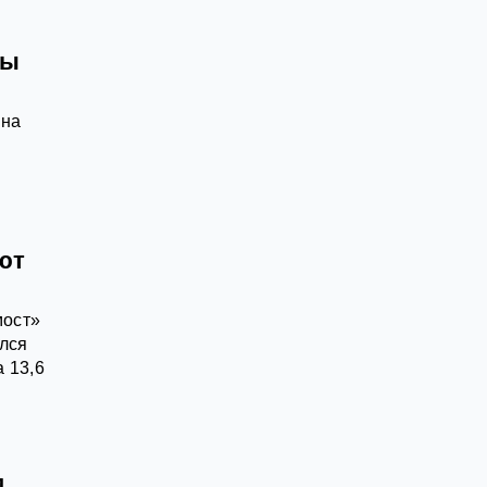
ты
 на
ют
мост»
ался
а 13,6
м