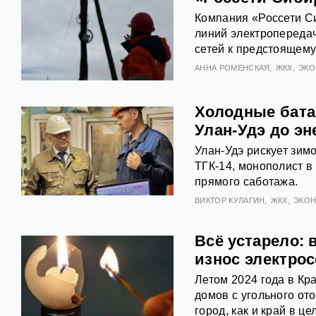
Компания «Россети С
линий электропередач
сетей к предстоящему
АННА РОМЕНСКАЯ
ЖКХ
ЭКО
Холодные бата
Улан-Удэ до эн
Улан-Удэ рискует зим
ТГК-14, монополист 
прямого саботажа.
ВИКТОР КУЛАГИН
ЖКХ
ЭКОН
Всё устарело:
износ электрос
Летом 2024 года в Кр
домов с угольного от
город, как и край в ц