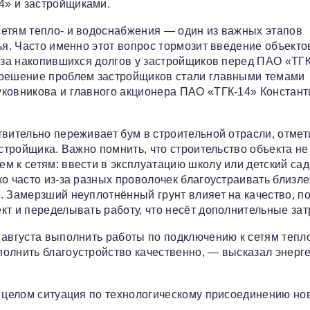
4» и застройщиками.
сетям тепло- и водоснабжения — один из важных этапов
ья. Часто именно этот вопрос тормозит введение объекто
з-за накопившихся долгов у застройщиков перед ПАО «ТГК
 решение проблем застройщиков стали главными темами
уковникова и главного акционера ПАО «ТГК-14» Констант
вительно переживает бум в строительной отрасли, отмети
астройщика. Важно помнить, что строительство объекта не
м к сетям: ввести в эксплуатацию школу или детский сад
ко часто из-за разных проволочек благоустраивать близ
. Замерзший неуплотнённый грунт влияет на качество, п
кт и переделывать работу, что несёт дополнительные зат
 августа выполнить работы по подключению к сетям тепл
олнить благоустройство качественно, — высказал энерг
в целом ситуация по технологическому присоединению но