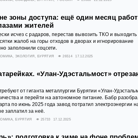
не зоны доступа: ещё один месяц рабо
глазами жителей
ски исчез с радаров, перестав вывозить ТКО и выходить
есятки жалоб на горы отходов в дворах и игнорирование
но заполонили соцсети.
НОМИКА
ЭКОЛОГИЯ
БУРЯТИЯ
26514
17.12.2025
атарейках. «Улан-Удэстальмост» отреза
 требуют от гиганта металлургии Бурятии «Улан-Удэсталь
ричества и перейти на автономное питание. Бабр разобр
арта по июнь 2025 года завод потратил электроэнергии н
е заплатил за неё.
НОМИКА
БУРЯТИЯ
25733
17.12.2025
ь»: подготовка к зиме на фоне пробле