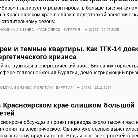
ибирь» планирует отремонтировать больше тысячи килом
 в Красноярском крае в связи с подготовкой электрическ
 отопительному сезону.
НОМИКА И БИЗНЕС
КРАСНОЯРСК
БУРЯТИЯ
21537
29.07.2025
реи и темные квартиры. Как ТГК-14 дов
ергетического кризиса
ой погрузиться в энергетический хаос. Виновник торжест
в сфере теплоснабжения Бурятии, демонстрирующий приз
ОМИКА И БИЗНЕС
ПОЛИТИКА
БУРЯТИЯ
24871
13.11.2024
 в Красноярском крае слишком большой
етей
асноярске обсуждали проект перевода около тысячи част
опления на электрическое. Однако уже осенью выяснилось
елом, к такому вряд ли готов. Ведь износ электросетей в р