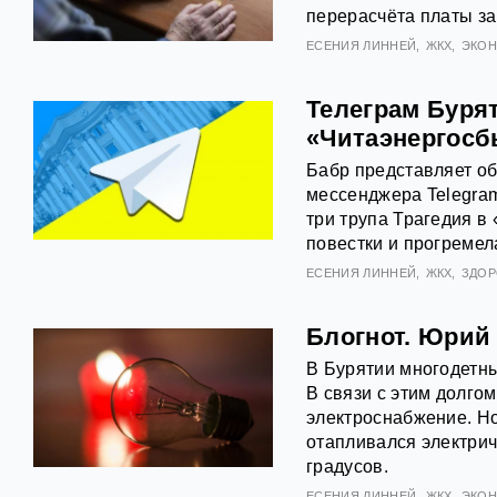
перерасчёта платы за
ЕСЕНИЯ ЛИННЕЙ
ЖКХ
ЭКО
Телеграм Буря
«Читаэнергосб
Бабр представляет об
мессенджера Telegram
три трупа Трагедия 
повестки и прогремела
ЕСЕНИЯ ЛИННЕЙ
ЖКХ
ЗДОР
Блогнот. Юрий
В Бурятии многодетны
В связи с этим долгом
электроснабжение. Но 
отапливался электрич
градусов.
ЕСЕНИЯ ЛИННЕЙ
ЖКХ
ЭКО