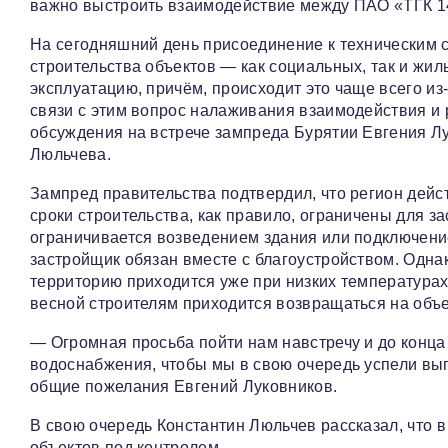
важно выстроить взаимодействие между ПАО «ТГК 1
На сегодняшний день присоединение к техническим 
строительства объектов — как социальных, так и жил
эксплуатацию, причём, происходит это чаще всего и
связи с этим вопрос налаживания взаимодействия и
обсуждения на встрече зампреда Бурятии Евгения Л
Люльчева.
Зампред правительства подтвердил, что регион дейст
сроки строительства, как правило, ограничены для з
ограничивается возведением здания или подключение
застройщик обязан вместе с благоустройством. Одна
территорию приходится уже при низких температурах
весной строителям приходится возвращаться на объе
— Огромная просьба пойти нам навстречу и до конца
водоснабжения, чтобы мы в свою очередь успели вып
общие пожелания Евгений Луковников.
В свою очередь Константин Люльчев рассказал, что 
объектов под контролем.