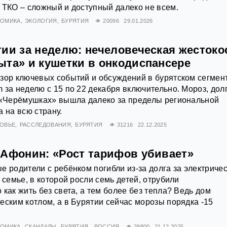
 ТКО – сложный и доступный далеко не всем.
НОМИКА
ЭКОЛОГИЯ
БУРЯТИЯ
20096
29.01.2026
тии за неделю: нечеловеческая жестоко
ыта» и кушетки в онкодиспансере
зор ключевых событий и обсуждений в бурятском сегмен
 за неделю с 15 по 22 декабря включительно. Мороз, дол
в «Черёмушках» вышла далеко за пределы региональной
 на всю страну.
ОВЬЕ
РАССЛЕДОВАНИЯ
БУРЯТИЯ
31216
22.12.2025
 Афонин: «Рост тарифов убивает»
е родители с ребёнком погибли из-за долга за электричес
 семье, в которой росли семь детей, отрубили
как жить без света, а тем более без тепла? Ведь дом
еским котлом, а в Бурятии сейчас морозы порядка -15
НОМИКА
СКАНДАЛЫ
БУРЯТИЯ
РОССИЯ
29800
21.12.2025