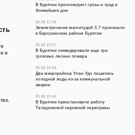
В Бурятии прогнозируют грозы и град в
ближайшие дни
06.08 12:58
Землетрясение магнитудой 3,7 произошло
сть
в Баргузинском районе Бурятии
06.08 10:57
те
В Бурятии ликвидировали еще три
ги и
грозовых лесных пожара
05.08 18:59
Два микрорайона Улан-Удэ лишились
холодной воды из-за коммунальной
аварии
05.08 15:45
тво.
В Бурятии приостановили работу
Татауровской паромной переправы