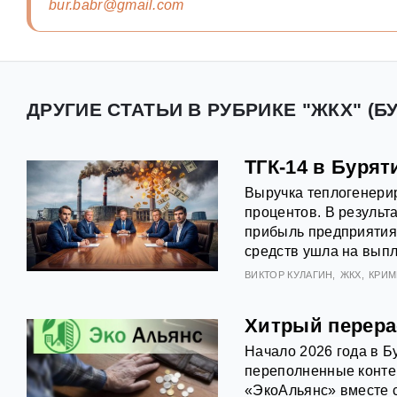
bur.babr@gmail.com
ДРУГИЕ СТАТЬИ В РУБРИКЕ "ЖКХ" (Б
ТГК-14 в Бурят
Выручка теплогенери
процентов. В результ
прибыль предприятия 
средств ушла на вып
ВИКТОР КУЛАГИН
ЖКХ
КРИМ
Хитрый перера
Начало 2026 года в Б
переполненные конте
«ЭкоАльянс» вместе с