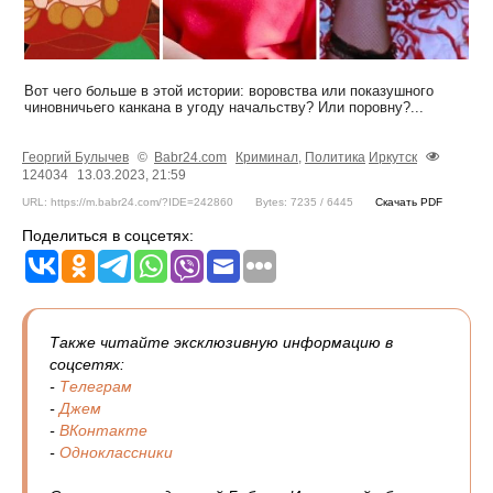
Вот чего больше в этой истории: воровства или показушного
чиновничьего канкана в угоду начальству? Или поровну?...
Георгий Булычев
©
Babr24.com
Криминал
,
Политика
Иркутск
124034
13.03.2023, 21:59
URL: https://m.babr24.com/?IDE=242860
Bytes: 7235 / 6445
Скачать PDF
Поделиться в соцсетях:
Также читайте эксклюзивную информацию в
соцсетях:
-
Телеграм
-
Джем
-
ВКонтакте
-
Одноклассники