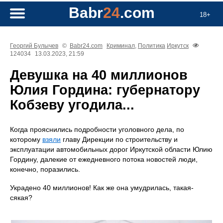
Babr
24
.com
18+
Георгий Булычев
©
Babr24.com
Криминал
,
Политика
Иркутск
124034
13.03.2023, 21:59
Девушка на 40 миллионов
Юлия Гордина: губернатору
Кобзеву угодила...
Когда прояснились подробности уголовного дела, по
которому
взяли
главу Дирекции по строительству и
эксплуатации автомобильных дорог Иркутской области Юлию
Гордину, далекие от ежедневного потока новостей люди,
конечно, поразились.
Украдено 40 миллионов! Как же она умудрилась, такая-
сякая?