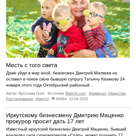
Месть с того света
Даже уйдя в мир иной, бизнесмен Дмитрий Матвеев не
оставил в покое свою бывшую супругу Татьяну Казакову 24
января этого года Октябрьский районный ...
Автор: Ярослава Грин.
Источник:
Babr24.com
.
Криминал
,
Общество
,
Расследования
Иркутск
64064
10.04.2025
Иркутскому бизнесмену Дмитрию Маценко
прокурор просит дать 17 лет
Известный иркутский бизнесмен Дмитрий Маценко, бывший
владелец сети супермаркетов «Спар», может получить 17