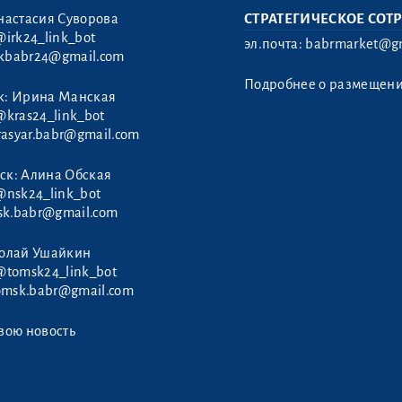
настасия Суворова
СТРАТЕГИЧЕСКОЕ СОТ
@irk24_link_bot
эл.почта:
babrmarket@gm
rkbabr24@gmail.com
Подробнее о размещен
к: Ирина Манская
@kras24_link_bot
rasyar.babr@gmail.com
ск: Алина Обская
@nsk24_link_bot
sk.babr@gmail.com
колай Ушайкин
@tomsk24_link_bot
omsk.babr@gmail.com
вою новость