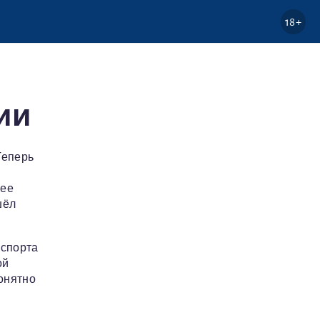
18+
ии
Теперь
нее
шёл
нспорта
ой
онятно