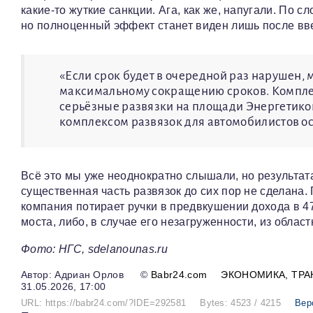
какие‑то жуткие санкции. Ага, как же, напугали. По 
но полноценный эффект станет виден лишь после вве
«Если срок будет в очередной раз нарушен, 
максимальному сокращению сроков. Комплекс 
серьёзные развязки на площади Энергетиков
комплексом развязок для автомобилистов ос
Всё это мы уже неоднократно слышали, но результата
существенная часть развязок до сих пор не сделана
компания потирает ручки в предвкушении дохода в 4
моста, либо, в случае его незагруженности, из обла
Фото: НГС, sdelanounas.ru
Адриан Орлов
©
Babr24.com
ЭКОНОМИКА
ТРА
31.05.2026, 17:00
URL: https://babr24.com/?IDE=292581
Bytes: 4523 / 4215
Вер