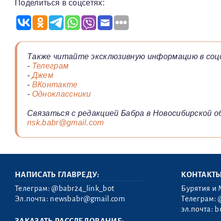
Поделиться в соцсетях:
Также читайте эксклюзивную информацию в соц
-
Телеграм
-
Джем
-
ВКонтакте
-
Одноклассники
Связаться с редакцией Бабра в Новосибирской о
nsk.babr@gmail.com
НАПИСАТЬ ГЛАВРЕДУ:
КОНТАКТ
Телеграм:
@babr24_link_bot
Бурятия и 
Эл.почта:
newsbabr@gmail.com
Телеграм:
эл.почта:
b