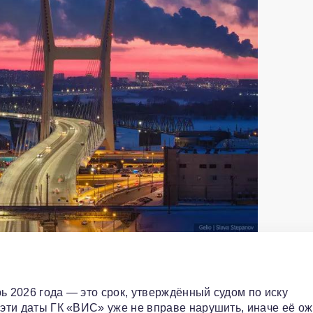
ь 2026 года — это срок, утверждённый судом по иску
ы эти даты ГК «ВИС» уже не вправе нарушить, иначе её о