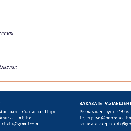
сетях:
бласти:
Ы
ЗАКАЗАТЬ РАЗМЕЩЕН
Монголия: Станислав Цырь
Рекламная группа "Эква
@bur24_link_bot
Телеграм:
@babrobot_bo
ur.babr@gmail.com
эл.почта:
eqquatoria@gm