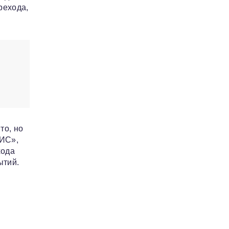
рехода,
то, но
ВИС»,
хода
ытий.