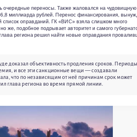
сь очередные переносы. Также жаловался на чудовищную
а 46,8 миллиарда рублей. Перенос финансирования, выну
 список оправданий. ГК «ВИС» взяла слишком много
чно же, подобное подрывает авторитет и самого губернат
 глава региона решил найти новые оправдания провали
уде доказал объективность продления сроков. Периоды
емия, и все эти санкционные вещи — создавали
ла, что по независящим от неё причинам срок может
ил глава региона во время прямой линии.