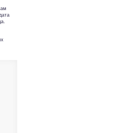
гам
дата
а.
ых