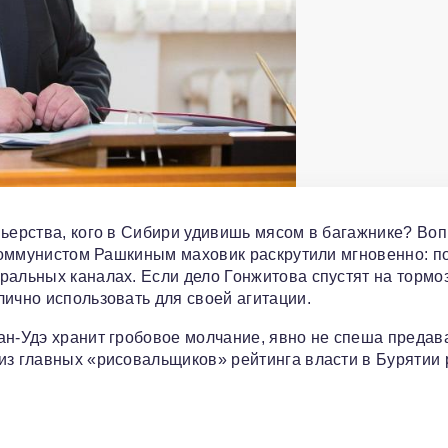
ньерства, кого в Сибири удивишь мясом в багажнике? Во
с коммунистом Рашкиным маховик раскрутили мгновенно: п
ральных каналах. Если дело Гонжитова спустят на тормоз
лично использовать для своей агитации.
ан-Удэ хранит гробовое молчание, явно не спеша предав
из главных «рисовальщиков» рейтинга власти в Бурятии 