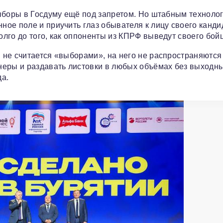
выборы в Госдуму ещё под запретом. Но штабным техноло
ое поле и приучить глаз обывателя к лицу своего канди
лго до того, как оппоненты из КПРФ выведут своего бойц
 не считается «выборами», на него не распространяются
неры и раздавать листовки в любых объёмах без выходн
да.