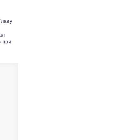
Главу
ал
» при