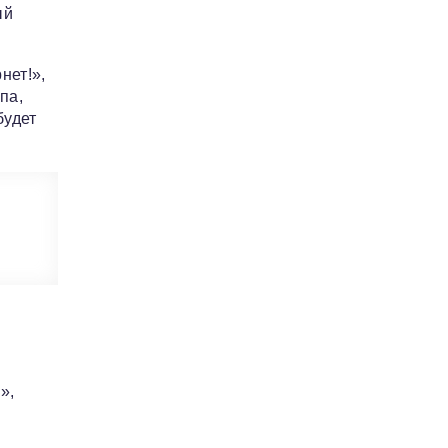
ый
нет!»,
па,
будет
»,