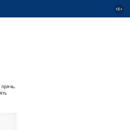
18+
 прячь.
ять