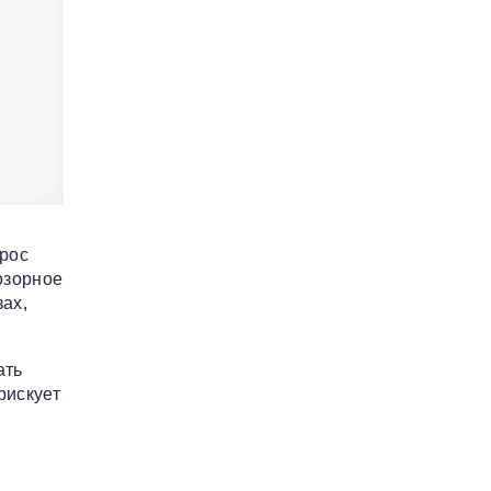
прос
озорное
ах,
ать
рискует