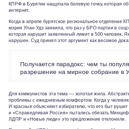
КПРФ в Бурятии нащупала болевую точку, которая о
интернет.
Когда в апреле бурятское региональное отделение К
мэрия Улан-Удэ заявила, что раз у БРО партии в соцс
которая нарушит заявленный лимит в 500 человек. Як
нарушен. Суд принял этот аргумент как весомое дока
Получается парадокс: чем ты попул
разрешение на мирное собрание в У
Для коммунистов эта тема — золотая жила. Абстрактн
проблемы с ежедневным комфортом. Когда у человека
И красные объясняют избирателю, что его быт рушит
и «Справедливая Россия» пытались обязать Минцифр
ЛДПР и «Новые люди» это предложение отклонили.