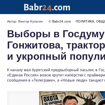
Babr
24
.com
Виктор Кулагин
©
Babr24.com
ПОЛИТИКА
ОБЩ
Выборы в Госдуму 
Гонжитова, тракто
и укропный попул
К началу мая бурятский предвыборный пасьянс в Госд
«Единая Россия» вовсю крутит напёрстки с праймери
сообщения в «Телеграме», а «Новые люди» танцуют на