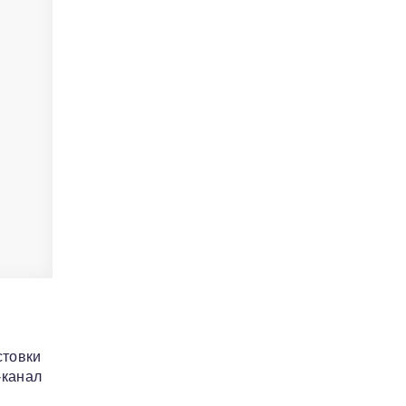
стовки
-канал