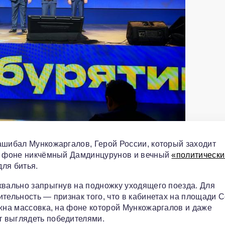
ашибал Мункожаргалов, Герой России, который заходит
го фоне никчёмный Дамдинцурунов и вечный
«политически
ля битья.
квально запрыгнув на подножку уходящего поезда. Для
тельность — признак того, что в кабинетах на площади 
ужна массовка, на фоне которой Мункожаргалов и даже
 выглядеть победителями.