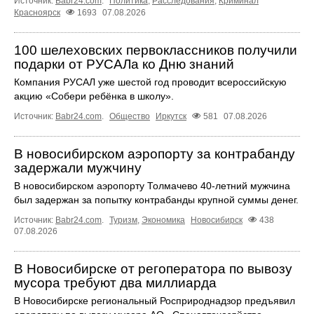
Источник:
Babr24.com
.
Политика
,
Расследования
,
Криминал
Красноярск
1693
07.08.2026
100 шелеховских первоклассников получили
подарки от РУСАЛа ко Дню знаний
Компания РУСАЛ уже шестой год проводит всероссийскую
акцию «Собери ребёнка в школу».
Источник:
Babr24.com
.
Общество
Иркутск
581
07.08.2026
В новосибирском аэропорту за контрабанду
задержали мужчину
В новосибирском аэропорту Толмачево 40-летний мужчина
был задержан за попытку контрабанды крупной суммы денег.
Источник:
Babr24.com
.
Туризм
,
Экономика
Новосибирск
438
07.08.2026
В Новосибирске от регоператора по вывозу
мусора требуют два миллиарда
В Новосибирске региональный Росприроднадзор предъявил