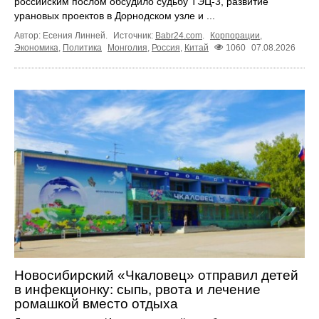
российским послом обсудило судьбу ТЭЦ‑3, развитие
урановых проектов в Дорнодском узле и ...
Автор: Есения Линней.
Источник:
Babr24.com
.
Корпорации
,
Экономика
,
Политика
Монголия
,
Россия
,
Китай
1060
07.08.2026
Новосибирский «Чкаловец» отправил детей
в инфекционку: сыпь, рвота и лечение
ромашкой вместо отдыха