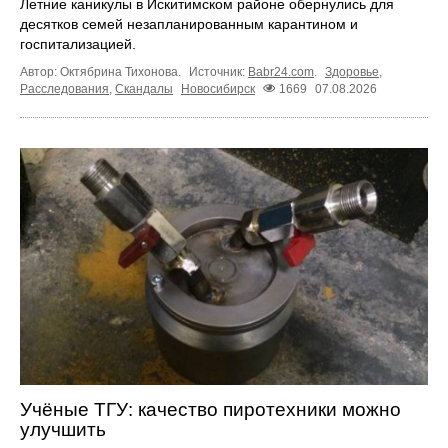
Летние каникулы в Искитимском районе обернулись для
десятков семей незапланированным карантином и
госпитализацией.
Автор: Октябрина Тихонова.
Источник:
Babr24.com
.
Здоровье
,
Расследования
,
Скандалы
Новосибирск
1669
07.08.2026
Учёные ТГУ: качество пиротехники можно
улучшить