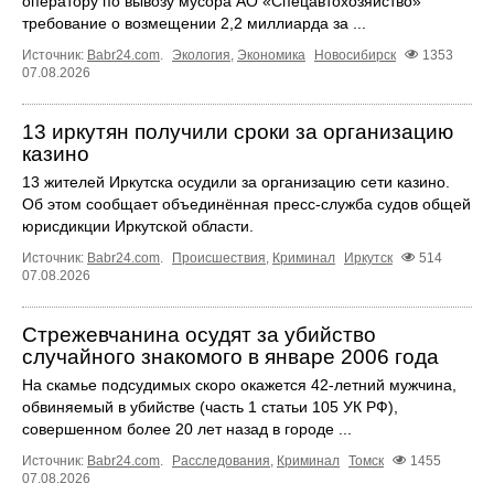
оператору по вывозу мусора АО «Спецавтохозяйство»
требование о возмещении 2,2 миллиарда за ...
Источник:
Babr24.com
.
Экология
,
Экономика
Новосибирск
1353
07.08.2026
13 иркутян получили сроки за организацию
казино
13 жителей Иркутска осудили за организацию сети казино.
Об этом сообщает объединённая пресс‑служба судов общей
юрисдикции Иркутской области.
Источник:
Babr24.com
.
Происшествия
,
Криминал
Иркутск
514
07.08.2026
Стрежевчанина осудят за убийство
случайного знакомого в январе 2006 года
На скамье подсудимых скоро окажется 42-летний мужчина,
обвиняемый в убийстве (часть 1 статьи 105 УК РФ),
совершенном более 20 лет назад в городе ...
Источник:
Babr24.com
.
Расследования
,
Криминал
Томск
1455
07.08.2026