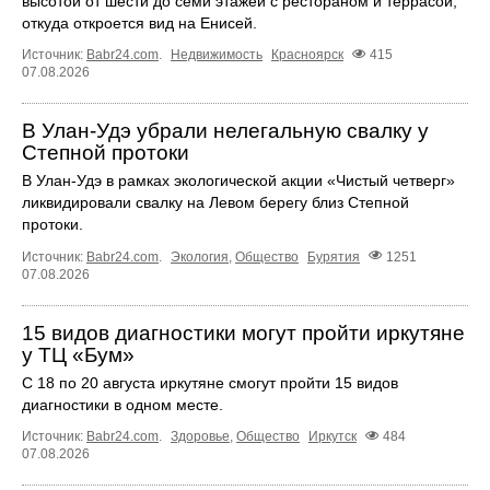
высотой от шести до семи этажей с рестораном и террасой,
откуда откроется вид на Енисей.
Источник:
Babr24.com
.
Недвижимость
Красноярск
415
07.08.2026
В Улан-Удэ убрали нелегальную свалку у
Степной протоки
В Улан-Удэ в рамках экологической акции «Чистый четверг»
ликвидировали свалку на Левом берегу близ Степной
протоки.
Источник:
Babr24.com
.
Экология
,
Общество
Бурятия
1251
07.08.2026
15 видов диагностики могут пройти иркутяне
у ТЦ «Бум»
С 18 по 20 августа иркутяне смогут пройти 15 видов
диагностики в одном месте.
Источник:
Babr24.com
.
Здоровье
,
Общество
Иркутск
484
07.08.2026