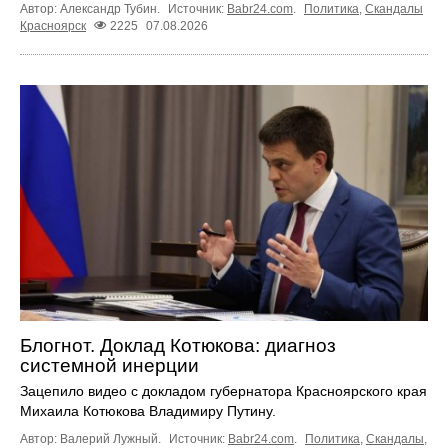
Автор: Александр Тубин.
Источник:
Babr24.com
.
Политика
,
Скандалы
Красноярск
2225
07.08.2026
Блогнот. Доклад Котюкова: диагноз
системной инерции
Зацепило видео с докладом губернатора Красноярского края
Михаила Котюкова Владимиру Путину.
Автор: Валерий Лужный.
Источник:
Babr24.com
.
Политика
,
Скандалы
,