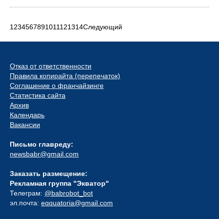
1
2
3
4
5
6
7
8
9
10
11
12
13
14
Следующий
Отказ от ответственности
Правила копирайта (перепечаток)
Соглашение о франчайзинге
Статистика сайта
Архив
Календарь
Вакансии
Письмо главреду:
newsbabr@gmail.com
Заказать размещение:
Рекламная группа "Экватор"
Телеграм:
@babrobot_bot
эл.почта:
eqquatoria@gmail.com