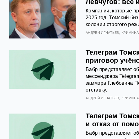
Левчугов: всё 
Компании, которые пр
2025 год. Томский би
колонии строгого реж
АНДРЕЙ ИГНАТЬЕВ
КРИМИНА
Телеграм Томск
приговор учён
Бабр представляет об
мессенджера Telegram
заммэра Глебовича П
отставку.
АНДРЕЙ ИГНАТЬЕВ
КРИМИНА
Телеграм Томск
и отказ от пом
Бабр представляет об