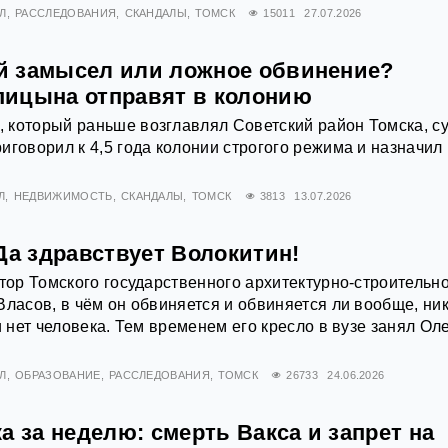
Л
РАССЛЕДОВАНИЯ
СКАНДАЛЫ
ТОМСК
15011
27.07.2026
 замысел или ложное обвинение?
ицына отправят в колонию
 который раньше возглавлял Советский район Томска, с
иговорил к 4,5 года колонии строгого режима и назначил
Л
НЕДВИЖИМОСТЬ
СКАНДАЛЫ
ТОМСК
3813
13.07.2026
Да здравствует Волокитин!
ктор Томского государственного архитектурно-строительн
Власов, в чём он обвиняется и обвиняется ли вообще, ник
и нет человека. Тем временем его кресло в вузе занял Ол
Л
ОБРАЗОВАНИЕ
РАССЛЕДОВАНИЯ
ТОМСК
26733
24.06.2026
а за неделю: смерть Вакса и запрет на