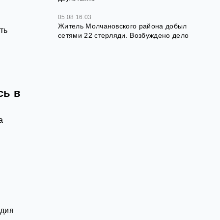
05.08 16:03
Житель Молчановского района добыл
ть
сетями 22 стерляди. Возбуждено дело
сь в
а
едия