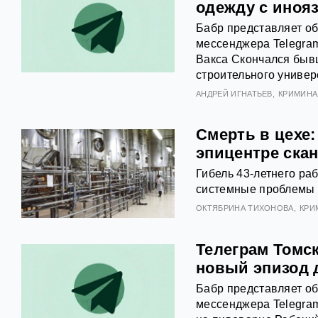
одежду с ино
Бабр представляет об
мессенджера Telegram
Вакса Скончался бывш
строительного универ
АНДРЕЙ ИГНАТЬЕВ
КРИМИНА
Смерть в цехе:
эпицентре ска
Гибель 43-летнего ра
системные проблемы 
ОКТЯБРИНА ТИХОНОВА
КРИ
Телеграм Томск
новый эпизод 
Бабр представляет об
мессенджера Telegram