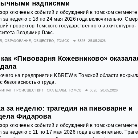
язычными надписями
зор ключевых событий и обсуждений в томском сегменте
 за неделю с 18 по 24 мая 2026 года включительно. Смер
ий проректор Томского государственного архитектурно-
ситета Владимир Вакс.
Л
ОБРАЗОВАНИЕ
ОБЩЕСТВО
ТОМСК
5325
25.05.2026
 как «Пивоварня Кожевниково» оказала
ндала
бочего на предприятии KBREW в Томской области вскрыл
с безопасностью труда.
МИНАЛ
ПРОИСШЕСТВИЯ
СКАНДАЛЫ
ТОМСК
6626
20.05.2026
а за неделю: трагедия на пивоварне и
дела Фидарова
зор ключевых событий и обсуждений в томском сегменте
 за неделю с 11 по 17 мая 2026 года включительно. Траг