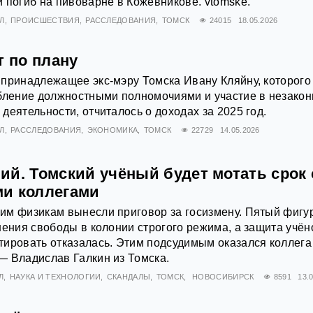
 погиб на пивоварне в Кожевникове. vtomske.
Л
ПРОИСШЕСТВИЯ
РАССЛЕДОВАНИЯ
ТОМСК
24015
18.05.2026
т по плану
принадлежащее экс-мэру Томска Ивану Кляйну, которого
ебление должностными полномочиями и участие в незако
деятельности, отчиталось о доходах за 2025 год.
Л
РАССЛЕДОВАНИЯ
ЭКОНОМИКА
ТОМСК
22729
14.05.2026
ий. Томский учёный будет мотать срок 
и коллегами
им физикам вынесли приговор за госизмену. Пятый фигу
шения свободы в колонии строгого режима, а защита учён
ировать отказалась. Этим подсудимым оказался коллега
— Владислав Галкин из Томска.
Л
НАУКА И ТЕХНОЛОГИИ
СКАНДАЛЫ
ТОМСК
НОВОСИБИРСК
8591
13.