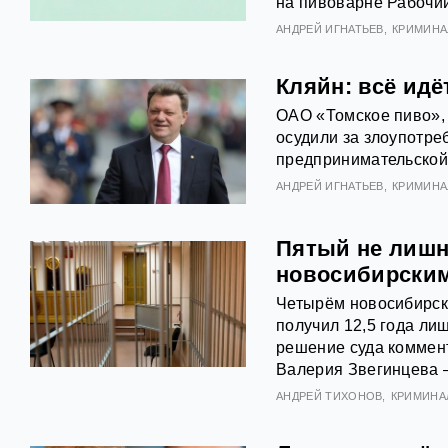
на пивоварне Рабочий
АНДРЕЙ ИГНАТЬЕВ
КРИМИНА
Кляйн: всё идё
ОАО «Томское пиво», 
осудили за злоупотр
предпринимательской 
АНДРЕЙ ИГНАТЬЕВ
КРИМИНА
Пятый не лишн
новосибирским
Четырём новосибирск
получил 12,5 года ли
решение суда коммент
Валерия Звегинцева 
АНДРЕЙ ТИХОНОВ
КРИМИНА