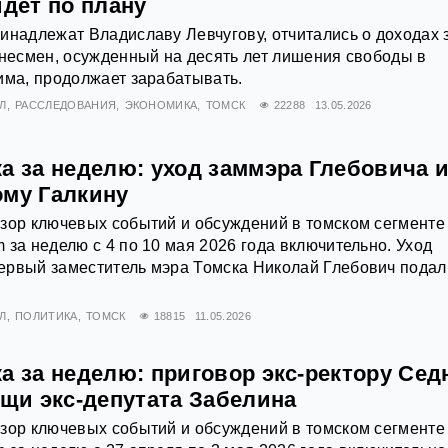
идёт по плану
инадлежат Владиславу Левчугову, отчитались о доходах 
знесмен, осужденный на десять лет лишения свободы в
има, продолжает зарабатывать.
Л
РАССЛЕДОВАНИЯ
ЭКОНОМИКА
ТОМСК
22288
13.05.2026
а за неделю: уход заммэра Глебовича 
ому Галкину
зор ключевых событий и обсуждений в томском сегменте
 за неделю с 4 по 10 мая 2026 года включительно. Уход
ервый заместитель мэра Томска Николай Глебович подал
Л
ПОЛИТИКА
ТОМСК
18815
11.05.2026
а за неделю: приговор экс-ректору Сед
ощи экс-депутата Забелина
зор ключевых событий и обсуждений в томском сегменте