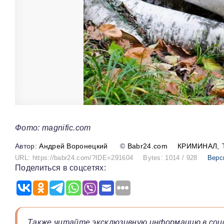
Фото: magnific.com
Андрей Воронецкий
©
Babr24.com
КРИМИНАЛ
URL: https://babr24.com/?IDE=291604
Bytes: 1014 / 928
Верс
Поделиться в соцсетях:
Также читайте эксклюзивную информацию в соц