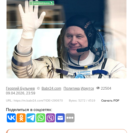
Георгий Булычев
©
Babr24.com
Политика
Иркутск
22504
09.04.2026, 23:59
URL: https://m.babr24.com/?IDE=290670
Bytes: 5272 / 4519
Скачать PDF
Поделиться в соцсетях: