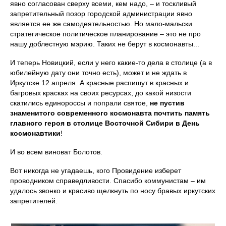
явно согласован сверху всеми, кем надо, – и тоскливый
запретительный позор городской администрации явно
является ее же самодеятельностью. Но мало-мальски
стратегическое политическое планирование – это не про
нашу доблестную мэрию. Таких не берут в космонавты...
И теперь Новицкий, если у него какие-то дела в столице (а в
юбилейную дату они точно есть), может и не ждать в
Иркутске 12 апреля. А красные распишут в красных и
багровых красках на своих ресурсах, до какой низости
скатились единороссы и попрали святое,
не пустив
знаменитого современного космонавта почтить память
главного героя в столице Восточной Сибири в День
космонавтики
!
И во всем виноват Болотов.
Вот никогда не угадаешь, кого Провидение изберет
проводником справедливости. Спасибо коммунистам – им
удалось звонко и красиво щелкнуть по носу бравых иркутских
запретителей.