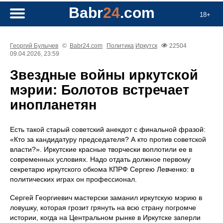
Babr
24
.com
18+
Георгий Булычев
©
Babr24.com
Политика
Иркутск
22504
09.04.2026, 23:59
Звездные войны иркутской
мэрии: Болотов встречает
инопланетян
Есть такой старый советский анекдот с финальной фразой:
«Кто за кандидатуру председателя? А кто против советской
власти?». Иркутские красные творчески воплотили ее в
современных условиях. Надо отдать должное первому
секретарю иркутского обкома КПРФ Сергею Левченко: в
политических играх он профессионал.
Сергей Георгиевич мастерски заманил иркутскую мэрию в
ловушку, которая грозит грянуть на всю страну погромче
истории, когда на Центральном рынке в Иркутске заперли