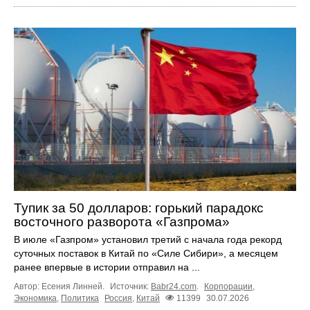
Тупик за 50 долларов: горький парадокс
восточного разворота «Газпрома»
В июле «Газпром» установил третий с начала года рекорд
суточных поставок в Китай по «Силе Сибири», а месяцем
ранее впервые в истории отправил на ...
Автор: Есения Линней.
Источник:
Babr24.com
.
Корпорации
,
Экономика
,
Политика
Россия
,
Китай
11399
30.07.2026