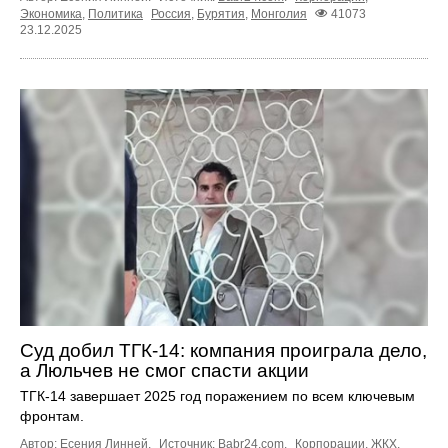
Экономика
,
Политика
Россия
,
Бурятия
,
Монголия
41073
23.12.2025
Суд добил ТГК-14: компания проиграла дело,
а Люльчев не смог спасти акции
ТГК-14 завершает 2025 год поражением по всем ключевым
фронтам.
Автор: Есения Линней.
Источник:
Babr24.com
.
Корпорации
,
ЖКХ
,