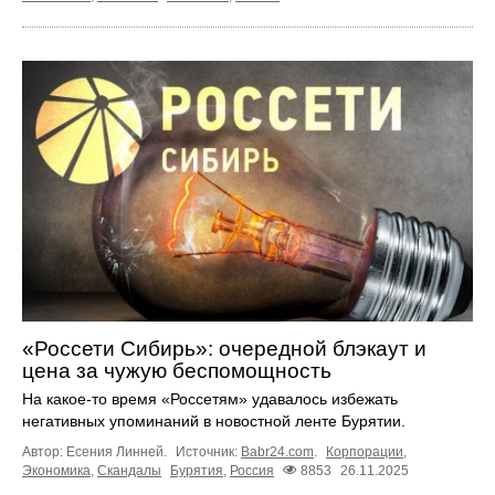
«Россети Сибирь»: очередной блэкаут и
цена за чужую беспомощность
На какое-то время «Россетям» удавалось избежать
негативных упоминаний в новостной ленте Бурятии.
Автор: Есения Линней.
Источник:
Babr24.com
.
Корпорации
,
Экономика
,
Скандалы
Бурятия
,
Россия
8853
26.11.2025