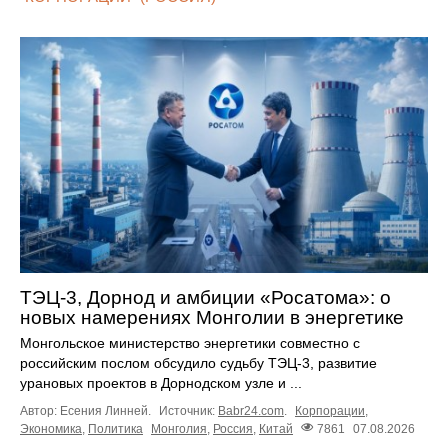
ТЭЦ-3, Дорнод и амбиции «Росатома»: о
новых намерениях Монголии в энергетике
Монгольское министерство энергетики совместно с
российским послом обсудило судьбу ТЭЦ‑3, развитие
урановых проектов в Дорнодском узле и ...
Автор: Есения Линней.
Источник:
Babr24.com
.
Корпорации
,
Экономика
,
Политика
Монголия
,
Россия
,
Китай
7861
07.08.2026