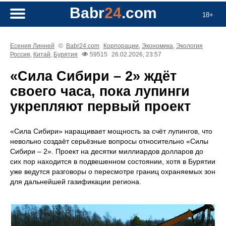
Babr
24
.com
18+
Есения Линней
©
Babr24.com
Корпорации
,
Экономика
,
Экология
Россия
,
Китай
,
Бурятия
59515
26.02.2026, 23:57
«Сила Сибири – 2» ждёт
своего часа, пока лупинги
укрепляют первый проект
«Сила Сибири» наращивает мощность за счёт лупингов, что
невольно создаёт серьёзные вопросы относительно «Силы
Сибири – 2». Проект на десятки миллиардов долларов до
сих пор находится в подвешенном состоянии, хотя в Бурятии
уже ведутся разговоры о пересмотре границ охраняемых зон
для дальнейшей газификации региона.