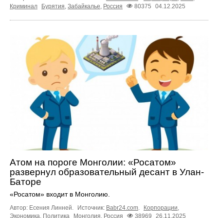
Криминал
Бурятия
,
Забайкалье
,
Россия
80375
04.12.2025
Атом на пороге Монголии: «Росатом»
развернул образовательный десант в Улан-
Баторе
«Росатом» входит в Монголию.
Автор: Есения Линней.
Источник:
Babr24.com
.
Корпорации
,
Экономика
,
Политика
Монголия
,
Россия
38969
26.11.2025