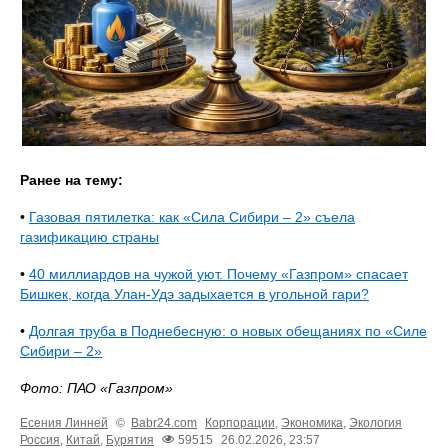
Ранее на тему:
•
Газовая пятилетка: как «Сила Сибири – 2» съела
газификацию страны
•
40 миллиардов на чужой уют. Почему «Газпром» спасает
Бишкек, когда Улан-Удэ задыхается в угольной гари?
•
Долгая труба в Поднебесную: о новых обещаниях по «Силе
Сибири – 2»
Фото: ПАО «Газпром»
Есения Линней
©
Babr24.com
Корпорации
,
Экономика
,
Экология
Россия
,
Китай
,
Бурятия
59515
26.02.2026, 23:57