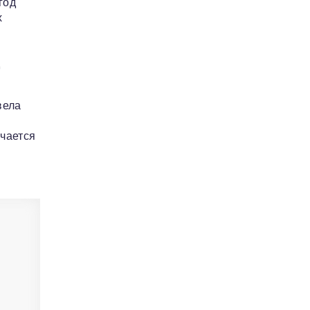
год
х
о
д
вела
чается