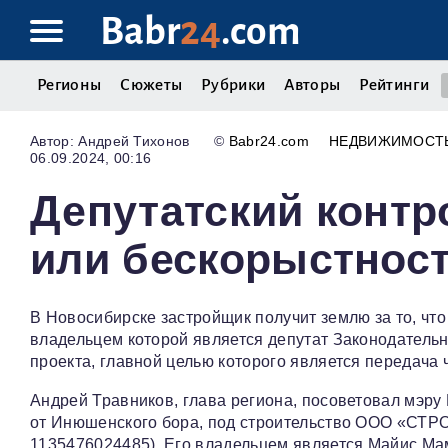
Babr
24
.com
Регионы
Сюжеты
Рубрики
Авторы
Рейтинги
Андрей Тихонов
©
Babr24.com
НЕДВИЖИМОСТ
06.09.2024, 00:16
Депутатский контр
или бескорыстнос
В Новосибирске застройщик получит землю за то, ч
владельцем которой является депутат Законодатель
проекта, главной целью которого является передача
Андрей Травников, глава региона, посоветовал мэру
от Инюшенского бора, под строительство ООО «СТ
1135476024485). Его владельцем является Майис Ма