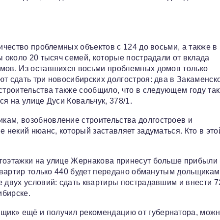
личество проблемных объектов с 124 до восьми, а также в
ы около 20 тысяч семей, которые пострадали от вклада
омов. Из оставшихся восьми проблемных домов только
ют сдать три новосибирских долгостроя: два в Закаменск
строительства также сообщило, что в следующем году та
я на улице Дуси Ковальчук, 378/1.
кам, возобновление строительства долгостроев и
е некий нюанс, который заставляет задуматься. Кто в это
огоэтажки на улице Жернакова принесут больше прибыли
 квартир только 440 будет передано обманутым дольщикам
 двух условий: сдать квартиры пострадавшим и внести 7
ибирске.
щик» ещё и получил рекомендацию от губернатора, мож