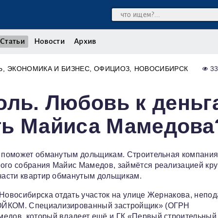
Статьи
Новости
Архив
Ь
ЭКОНОМИКА И БИЗНЕС
ОФИЦИОЗ
НОВОСИБИРСК
3
оль. Любовь к деньг
ть Майиса Мамедова
то поможет обманутым дольщикам. Строительная компания
ного собрания Майис Мамедов, займётся реализацией кр
 части квартир обманутым дольщикам.
 Новосибирска отдать участок на улице Жернакова, непод
РОЙКОМ. Специализированный застройщик» (ОГРН
медов, который владеет ещё и ГК «Первый строительный