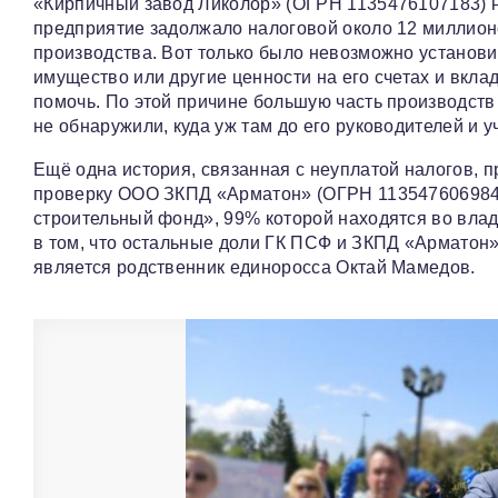
«Кирпичный завод Ликолор» (ОГРН 1135476107183) не
предприятие задолжало налоговой около 12 миллионов
производства. Вот только было невозможно установит
имущество или другие ценности на его счетах и вкла
помочь. По этой причине большую часть производств 
не обнаружили, куда уж там до его руководителей и у
Ещё одна история, связанная с неуплатой налогов, п
проверку ООО ЗКПД «Арматон» (ОГРН 1135476069849
строительный фонд», 99% которой находятся во вла
в том, что остальные доли ГК ПСФ и ЗКПД «Арматон
является родственник единоросса Октай Мамедов.