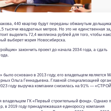
накова, 440 квартир будут переданы обманутым дольщик
5 тысячи квадратных метров. Но это не единственная за
тоит выделить 72,4 миллиона рублей для того, чтобы нак
орый выберет мэрия Новосибирска.
щик» закончить проект до начала 2034 года, а сдать
года.
ыло основано в 2013 году, его владельцем является М
ерных Ольга Геннадьевна. Главной специализацией орга
 2023 году выручка компании снизилась на 91% — «СТРО
я владельцем ГК «Первый строительный фонд». Однако 
ер, в 2019 году принадлежавшая единороссу компания