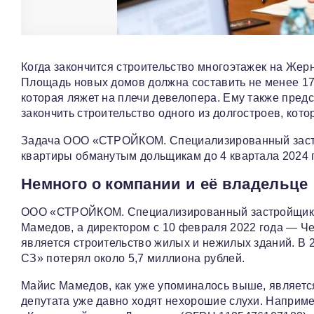
Когда закончится строительство многоэтажек на Жер
Площадь новых домов должна составить не менее 17,
которая ляжет на плечи девелопера. Ему также предс
закончить строительство одного из долгостроев, кот
Задача ООО «СТРОЙКОМ. Специализированный застрой
квартиры обманутым дольщикам до 4 квартала 2024 
Немного о компании и её владельце
ООО «СТРОЙКОМ. Специализированный застройщик» б
Мамедов, а директором с 10 февраля 2022 года — Ч
является строительство жилых и нежилых зданий. В
СЗ» потерял около 5,7 миллиона рублей.
Майис Мамедов, как уже упоминалось выше, являетс
депутата уже давно ходят нехорошие слухи. Наприм