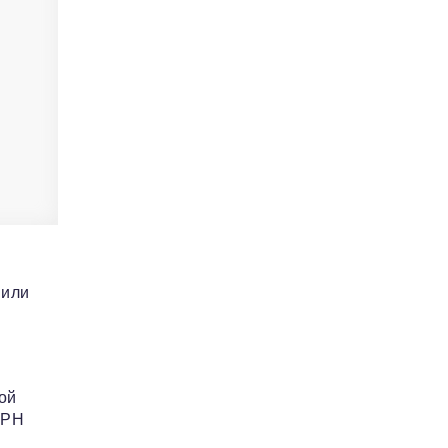
 или
ой
ГРН