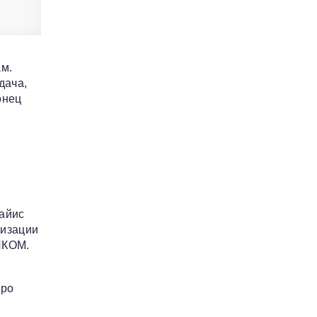
ам.
дача,
онец
айис
низации
ЙКОМ.
про