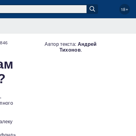
18+
3846
Автор текста:
Андрей
Тихонов
.
ам
?
,
упного
алеку
 фонд»