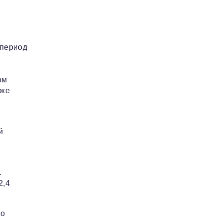
 период
ом
кже
й
.
2,4
но