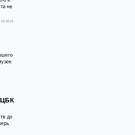
та не
.10.2023
ывшего
музее
БЦБК
тв до
перь