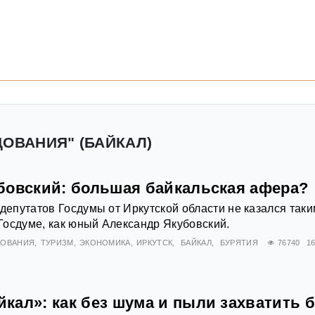
ДОВАНИЯ" (БАЙКАЛ)
бовский: большая байкальская афера?
 депутатов Госдумы от Иркутской области не казался так
осдуме, как юный Александр Якубовский.
ДОВАНИЯ
ТУРИЗМ
ЭКОНОМИКА
ИРКУТСК
БАЙКАЛ
БУРЯТИЯ
76740
16
кал»: как без шума и пыли захватить б