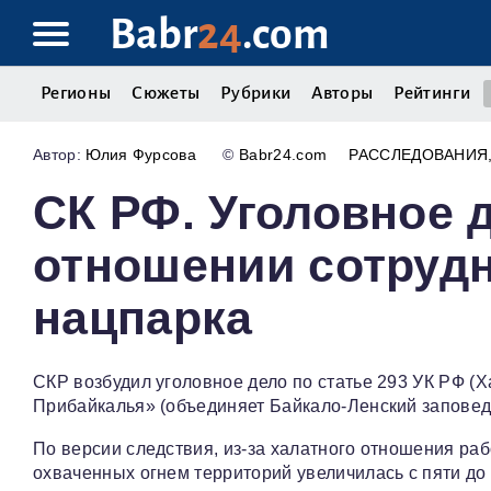
Babr
24
.com
Регионы
Сюжеты
Рубрики
Авторы
Рейтинги
Юлия Фурсова
©
Babr24.com
РАССЛЕДОВАНИЯ
СК РФ. Уголовное 
отношении сотруд
нацпарка
СКР возбудил уголовное дело по статье 293 УК РФ (
Прибайкалья» (объединяет Байкало-Ленский заповед
По версии следствия, из-за халатного отношения р
охваченных огнем территорий увеличилась с пяти до 