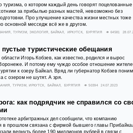
о туризма, о котором каждый день говорят поцелованные
хотники за прибылью разных мастей, невозможно без
одготовки. Про улучшение качества жизни местных тоже
но основной месседж всё же в другом.
ВАНИЯ
ТУРИЗМ
ЭКОЛОГИЯ
БАЙКАЛ
ИРКУТСК
БУРЯТИЯ
64581
28.07.
и пустые туристические обещания
 области Игорь Кобзев, как известно, родился и вырос
 Воронеже. И потому ему чуждо особое отношение жителе
Бурятии к озеру Байкал. Вряд ли губернатор Кобзев поним
а с озером не шутят. А зря.
ВАНИЯ
ТУРИЗМ
ИРКУТСК
БАЙКАЛ
БУРЯТИЯ
50394
24.07.2023
ога: как подрядчик не справился со с
ми
артотеке арбитражных дел сообщили, что компанию
ая в прошлом связана с фирмой бывшего главы Прибайка
зали вернуть более 190 миллионов рублей в связи с