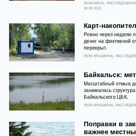
АННА МОЛЬ
РАССЛЕДОВАНИ
08.09.2023
Карт-накопите
Ровно через неделю 
денег на фиктивной о
перекрыт.
ЛЕРА КРЫШКИНА
РАССЛЕДО
Байкальск: ме
Масштабный отмыв ден
занималась структура
Байкальского ЦБК.
ЛЕРА КРЫШКИНА
РАССЛЕДО
Поправки в зак
важнее местны