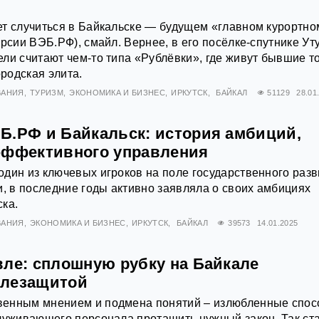
т случиться в Байкальске — будущем «главном курортно
рсии ВЭБ.РФ), смайл. Вернее, в его посёлке-спутнике Ут
ли считают чем-то типа «Рублёвки», где живут бывшие т
родская элита.
ВАНИЯ
ТУРИЗМ
ЭКОНОМИКА И БИЗНЕС
ИРКУТСК
БАЙКАЛ
51129
28.01
Б.РФ и Байкальск: история амбиций,
эффективного управления
дин из ключевых игроков на поле государственного разв
и, в последние годы активно заявляла о своих амбициях
ка.
ВАНИЯ
ЭКОНОМИКА И БИЗНЕС
ИРКУТСК
БАЙКАЛ
39573
14.01.2025
вле: сплошную рубку на Байкале
елезащитой
енным мнением и подмена понятий – излюбленные спо
луживающего персонала протащить нужный закон. Так ст