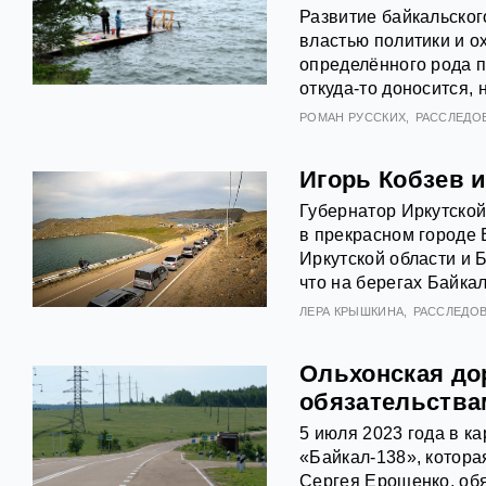
Развитие байкальског
властью политики и о
определённого рода п
откуда-то доносится, 
РОМАН РУССКИХ
РАССЛЕДО
Игорь Кобзев 
Губернатор Иркутской
в прекрасном городе
Иркутской области и 
что на берегах Байкал
ЛЕРА КРЫШКИНА
РАССЛЕДО
Ольхонская дор
обязательства
5 июля 2023 года в к
«Байкал-138», котор
Сергея Ерощенко, обя