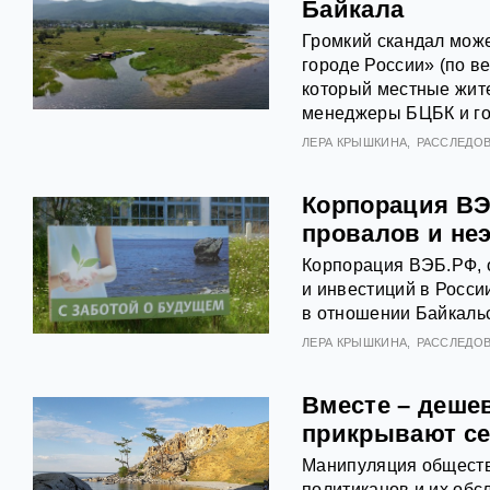
Байкала
Громкий скандал може
городе России» (по ве
который местные жите
менеджеры БЦБК и го
ЛЕРА КРЫШКИНА
РАССЛЕДО
Корпорация ВЭ
провалов и не
Корпорация ВЭБ.РФ, о
и инвестиций в Росси
в отношении Байкальс
ЛЕРА КРЫШКИНА
РАССЛЕДО
Вместе – деше
прикрывают с
Манипуляция обществ
политиканов и их обс