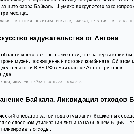
 защите озера Байкал». Шумиха вокруг этого законопроек
 три месяца.
ВАНИЯ
ЭКОЛОГИЯ
ПОЛИТИКА
ИРКУТСК
БАЙКАЛ
БУРЯТИЯ
138042
01
скусство надувательства от Антона
 области много раз слышали о том, что на территории б
троен музей, посвященный истории комбината. Об этом 
 деятельности ВЭБ.РФ в Байкальске Антон Григоров
а два.
ВАНИЯ
ИРКУТСК
БАЙКАЛ
85544
19.09.2023
ранение Байкала. Ликвидация отходов 
еский оператор за три года отмывания бюджетных средс
ся со способом утилизации лигнина на бывшем БЦБК. Те
утилизировать отходы.