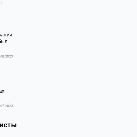
71
вании
был
.08.2023
ах
.07.2023
ристы