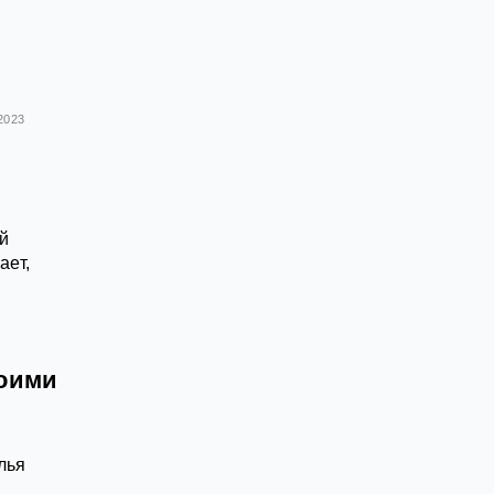
2023
й
ает,
воими
лья