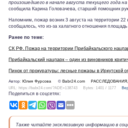
произошедшего в начале августа текущего года на
сообщила Карина Головачева, старший помощник рук
Напомним, пожар возник 3 августа на территории 22
сообщалось, что из-за халатного отношения площадь 
Ранее по теме:
СК РФ. Пожар на территории Прибайкальского нацпа
Прибайкальский нацпарк – один из виновников крити
Пинок от прокуратуры: лесные пожары в Иркутской об
Юлия Фурсова
©
Babr24.com
РАССЛЕДОВАНИЯ
URL: https://babr24.com/?ADE=138743
Bytes: 1401 / 1177
Вер
Поделиться в соцсетях:
Также читайте эксклюзивную информацию в соц