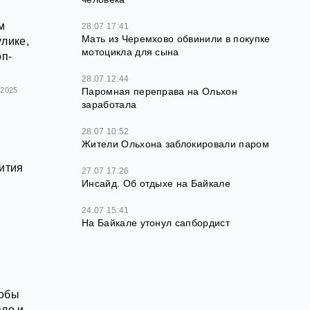
м
28.07 17:41
Мать из Черемхово обвинили в покупке
улике,
мотоцикла для сына
оп-
28.07 12:44
.2025
Паромная переправа на Ольхон
заработала
28.07 10:52
Жители Ольхона заблокировали паром
ития
27.07 17:26
Инсайд. Об отдыхе на Байкале
24.07 15:41
На Байкале утонул сапбордист
собы
ало и