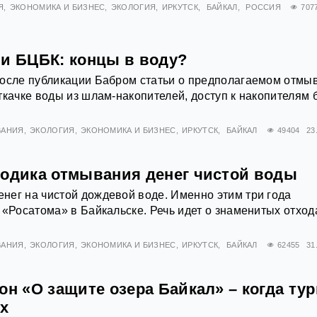
Я
ЭКОНОМИКА И БИЗНЕС
ЭКОЛОГИЯ
ИРКУТСК
БАЙКАЛ
РОССИЯ
707
ли БЦБК: концы в воду?
после публикации Бабром статьи о предполагаемом отмы
ткачке воды из шлам-накопителей, доступ к накопителям 
ВАНИЯ
ЭКОЛОГИЯ
ЭКОНОМИКА И БИЗНЕС
ИРКУТСК
БАЙКАЛ
49404
23
тодика отмывания денег чистой воды
ег на чистой дождевой воде. Именно этим три года
 «Росатома» в Байкальске. Речь идет о знаменитых отход
ВАНИЯ
ЭКОЛОГИЯ
ЭКОНОМИКА И БИЗНЕС
ИРКУТСК
БАЙКАЛ
62455
31
он «О защите озера Байкал» – когда ту
х