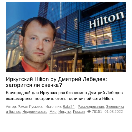
Иркутский Hilton by Дмитрий Лебедев:
загорится ли свечка?
В очередной для Иркутска раз бизнесмен Дмитрий Лебедев
вознамерился построить отель гостиничной сети Hilton.
Автор: Роман Русских.
Источник:
Babr24
.
Расследования
,
Экономика
и бизнес
,
Недвижимость
Мир
,
Иркутск
,
Россия
78151
01.03.2022