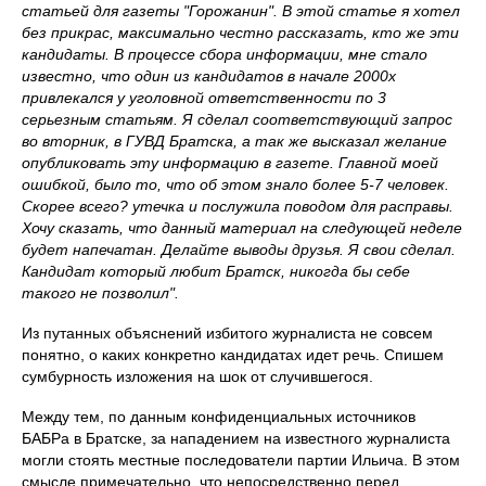
статьей для газеты "Горожанин". В этой статье я хотел
без прикрас, максимально честно рассказать, кто же эти
кандидаты. В процессе сбора информации, мне стало
известно, что один из кандидатов в начале 2000х
привлекался у уголовной ответственности по 3
серьезным статьям. Я сделал соответствующий запрос
во вторник, в ГУВД Братска, а так же высказал желание
опубликовать эту информацию в газете. Главной моей
ошибкой, было то, что об этом знало более 5-7 человек.
Скорее всего? утечка и послужила поводом для расправы.
Хочу сказать, что данный материал на следующей неделе
будет напечатан. Делайте выводы друзья. Я свои сделал.
Кандидат который любит Братск, никогда бы себе
такого не позволил".
Из путанных объяснений избитого журналиста не совсем
понятно, о каких конкретно кандидатах идет речь. Спишем
сумбурность изложения на шок от случившегося.
Между тем, по данным конфиденциальных источников
БАБРа в Братске, за нападением на известного журналиста
могли стоять местные последователи партии Ильича. В этом
смысле примечательно, что непосредственно перед