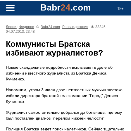
Babr
24
.com
18+
Леонид Федоров
©
Babr24.com
Расследования
33345
04.07.2013, 23:48
Коммунисты Братска
избивают журналистов?
Новые скандальные подробности всплывают в деле об
избиении известного журналиста из Братска Дениса
Кучменко.
Напомним, утром 3 июля двое неизвестных мужчин жестоко
избили директора братской телекомпании "Город" Дениса
Кучменко.
Журналист самостоятельно добрался до больницы, где ему
был поставлен диагноз "перелом нижней челюсти".
Полиция Братска ведет поиск налетчиков. Сейчас тщательно