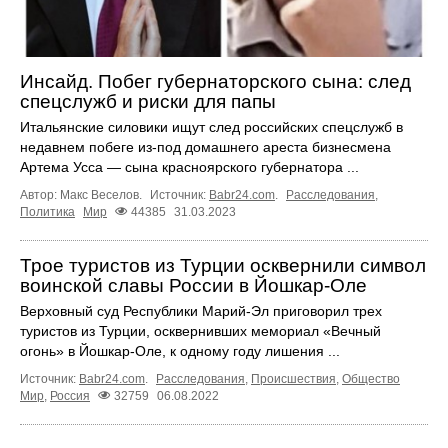
Инсайд. Побег губернаторского сына: след
спецслужб и риски для папы
Итальянские силовики ищут след российских спецслужб в
недавнем побеге из-под домашнего ареста бизнесмена
Артема Усса — сына красноярского губернатора ...
Автор: Макс Веселов.
Источник:
Babr24.com
.
Расследования
,
Политика
Мир
44385
31.03.2023
Трое туристов из Турции осквернили символ
воинской славы России в Йошкар-Оле
Верховный суд Республики Марий-Эл приговорил трех
туристов из Турции, осквернивших мемориал «Вечный
огонь» в Йошкар-Оле, к одному году лишения ...
Источник:
Babr24.com
.
Расследования
,
Происшествия
,
Общество
Мир
,
Россия
32759
06.08.2022