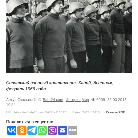
Советский военный контингент, Ханой, Вьетнам,
февраль 1966 года.
Артур Скальский
©
Babr24.com
История
Мир
6909
31.03.2013,
10:54
URL: https://m.babr24.com/?ADE=113617
Bytes: 7478 / 7415
Скачать PDF
Поделиться в соцсетях: