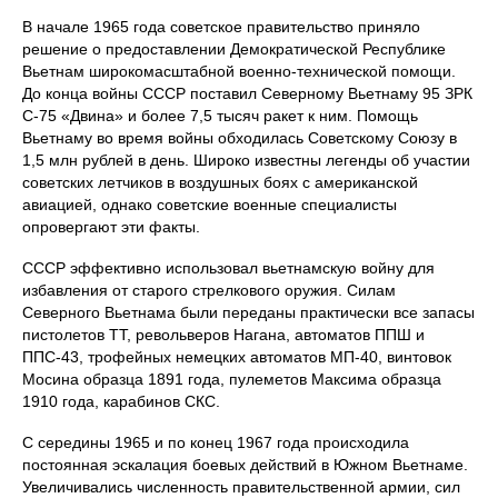
В начале 1965 года советское правительство приняло
решение о предоставлении Демократической Республике
Вьетнам широкомасштабной военно-технической помощи.
До конца войны СССР поставил Северному Вьетнаму 95 ЗРК
С-75 «Двина» и более 7,5 тысяч ракет к ним. Помощь
Вьетнаму во время войны обходилась Советскому Союзу в
1,5 млн рублей в день. Широко известны легенды об участии
советских летчиков в воздушных боях с американской
авиацией, однако советские военные специалисты
опровергают эти факты.
СССР эффективно использовал вьетнамскую войну для
избавления от старого стрелкового оружия. Силам
Северного Вьетнама были переданы практически все запасы
пистолетов ТТ, револьверов Нагана, автоматов ППШ и
ППС-43, трофейных немецких автоматов МП-40, винтовок
Мосина образца 1891 года, пулеметов Максима образца
1910 года, карабинов СКС.
С середины 1965 и по конец 1967 года происходила
постоянная эскалация боевых действий в Южном Вьетнаме.
Увеличивались численность правительственной армии, сил