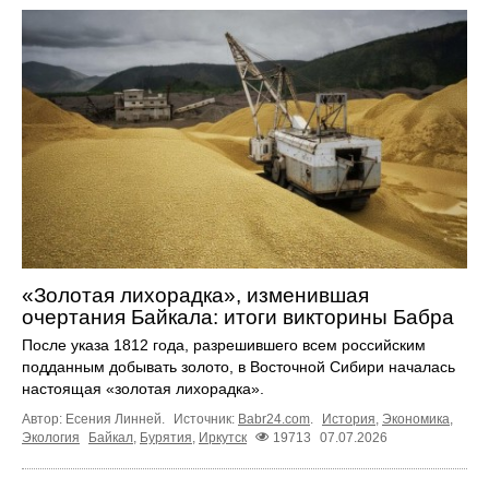
«Золотая лихорадка», изменившая
очертания Байкала: итоги викторины Бабра
После указа 1812 года, разрешившего всем российским
подданным добывать золото, в Восточной Сибири началась
настоящая «золотая лихорадка».
Автор: Есения Линней.
Источник:
Babr24.com
.
История
,
Экономика
,
Экология
Байкал
,
Бурятия
,
Иркутск
19713
07.07.2026