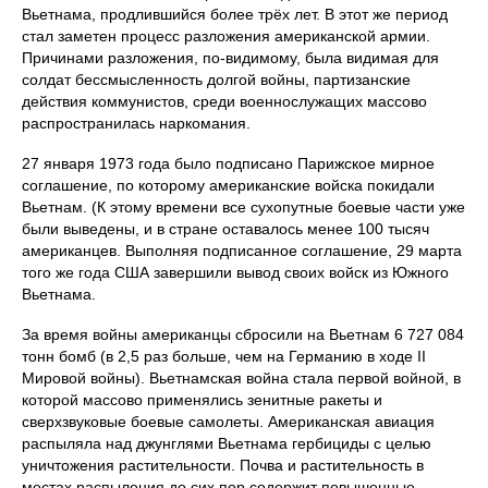
Вьетнама, продлившийся более трёх лет. В этот же период
стал заметен процесс разложения американской армии.
Причинами разложения, по-видимому, была видимая для
солдат бессмысленность долгой войны, партизанские
действия коммунистов, среди военнослужащих массово
распространилась наркомания.
27 января 1973 года было подписано Парижское мирное
соглашение, по которому американские войска покидали
Вьетнам. (К этому времени все сухопутные боевые части уже
были выведены, и в стране оставалось менее 100 тысяч
американцев. Выполняя подписанное соглашение, 29 марта
того же года США завершили вывод своих войск из Южного
Вьетнама.
За время войны американцы сбросили на Вьетнам 6 727 084
тонн бомб (в 2,5 раз больше, чем на Германию в ходе II
Мировой войны). Вьетнамская война стала первой войной, в
которой массово применялись зенитные ракеты и
сверхзвуковые боевые самолеты. Американская авиация
распыляла над джунглями Вьетнама гербициды с целью
уничтожения растительности. Почва и растительность в
местах распыления до сих пор содержит повышенные