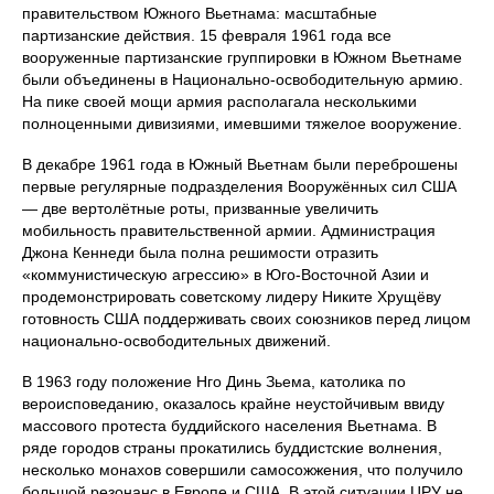
правительством Южного Вьетнама: масштабные
партизанские действия. 15 февраля 1961 года все
вооруженные партизанские группировки в Южном Вьетнаме
были объединены в Национально-освободительную армию.
На пике своей мощи армия располагала несколькими
полноценными дивизиями, имевшими тяжелое вооружение.
В декабре 1961 года в Южный Вьетнам были переброшены
первые регулярные подразделения Вооружённых сил США
— две вертолётные роты, призванные увеличить
мобильность правительственной армии. Администрация
Джона Кеннеди была полна решимости отразить
«коммунистическую агрессию» в Юго-Восточной Азии и
продемонстрировать советскому лидеру Никите Хрущёву
готовность США поддерживать своих союзников перед лицом
национально-освободительных движений.
В 1963 году положение Нго Динь Зьема, католика по
вероисповеданию, оказалось крайне неустойчивым ввиду
массового протеста буддийского населения Вьетнама. В
ряде городов страны прокатились буддистские волнения,
несколько монахов совершили самосожжения, что получило
большой резонанс в Европе и США. В этой ситуации ЦРУ не