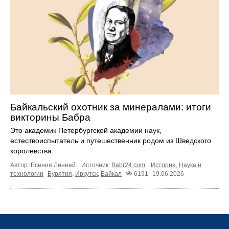
Байкальский охотник за минералами: итоги
викторины Бабра
Это академик Петербургской академии наук,
естествоиспытатель и путешественник родом из Шведского
королевства.
Автор: Есения Линней.
Источник:
Babr24.com
.
История
,
Наука и
технологии
Бурятия
,
Иркутск
,
Байкал
6191
19.06.2026