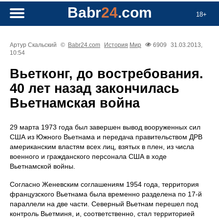
Babr
24
.com
18+
Артур Скальский
©
Babr24.com
История
Мир
6909
31.03.2013,
10:54
Вьетконг, до востребования.
40 лет назад закончилась
Вьетнамская война
29 марта 1973 года был завершен вывод вооруженных сил
США из Южного Вьетнама и передача правительством ДРВ
американским властям всех лиц, взятых в плен, из числа
военного и гражданского персонала США в ходе
Вьетнамской войны.
Согласно Женевским соглашениям 1954 года, территория
французского Вьетнама была временно разделена по 17-й
параллели на две части. Северный Вьетнам перешел под
контроль Вьетминя, и, соответственно, стал территорией