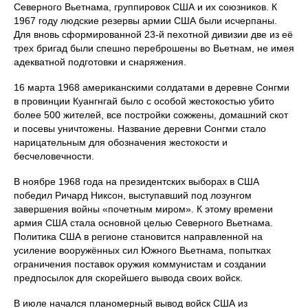
Северного Вьетнама, группировок США и их союзников. К
1967 году людские резервы армии США были исчерпаны.
Для вновь сформированной 23-й пехотной дивизии две из её
трех бригад были спешно переброшены во Вьетнам, не имея
адекватной подготовки и снаряжения.
16 марта 1968 американскими солдатами в деревне Сонгми
в провинции Куангнгай было с особой жестокостью убито
более 500 жителей, все постройки сожжены, домашний скот
и посевы уничтожены. Название деревни Сонгми стало
нарицательным для обозначения жестокости и
бесчеловечности.
В ноябре 1968 года на президентских выборах в США
победил Ричард Никсон, выступавший под лозунгом
завершения войны «почетным миром». К этому времени
армия США стала основной целью Северного Вьетнама.
Политика США в регионе становится направленной на
усиление вооружённых сил Южного Вьетнама, попытках
ограничения поставок оружия коммунистам и создании
предпосылок для скорейшего вывода своих войск.
В июле начался планомерный вывод войск США из