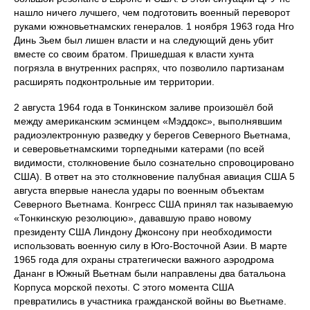
нашло ничего лучшего, чем подготовить военный переворот
руками южновьетнамских генералов. 1 ноября 1963 года Нго
Динь Зьем был лишен власти и на следующий день убит
вместе со своим братом. Пришедшая к власти хунта
погрязла в внутренних распрях, что позволило партизанам
расширять подконтрольные им территории.
2 августа 1964 года в Тонкинском заливе произошёл бой
между американским эсминцем «Мэддокс», выполнявшим
радиоэлектронную разведку у берегов Северного Вьетнама,
и северовьетнамскими торпедными катерами (по всей
видимости, столкновение было сознательно спровоцировано
США). В ответ на это столкновение палубная авиация США 5
августа впервые нанесла удары по военным объектам
Северного Вьетнама. Конгресс США принял так называемую
«Тонкинскую резолюцию», дававшую право новому
президенту США Линдону Джонсону при необходимости
использовать военную силу в Юго-Восточной Азии. В марте
1965 года для охраны стратегически важного аэродрома
Дананг в Южный Вьетнам были направлены два батальона
Корпуса морской пехоты. С этого момента США
превратились в участника гражданской войны во Вьетнаме.