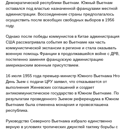
Демократической республики Вьетнам. Южный Вьетнам
оставался под властью назначенной французами местной
администрации. Воссоединение страны предполагалось
осуществить после всеобщих свободных выборов в 1956
году.
Однако после победы коммунистов в Китае администрация
США рассматривала события во Вьетнаме как часть
коммунистической экспансии в регионе и стала оказывать
военную помощь Франции в продолжавшейся войне с ДРВ,
постепенно заменяя французскую администрацию
американским военным присутствием.
16 июля 1955 года премьер-министр Южного Вьетнама Нго
Динь Зьем с подачи ЦРУ заявил, что отказывается от
выполнения Женевских соглашений и создает
антикоммунистическое государство в Южном Вьетнаме. По
результатам проведенного Зьемом референдума в Южном
Вьетнаме была отменена монархия и провозглашена
республика.
Руководство Северного Вьетнама избрало единственно
верную в условиях тропических джунглей тактику борьбы с