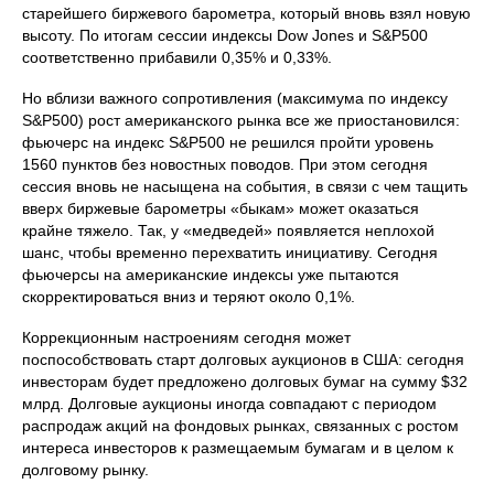
старейшего биржевого барометра, который вновь взял новую
высоту. По итогам сессии индексы Dow Jones и S&P500
соответственно прибавили 0,35% и 0,33%.
Но вблизи важного сопротивления (максимума по индексу
S&P500) рост американского рынка все же приостановился:
фьючерс на индекс S&P500 не решился пройти уровень
1560 пунктов без новостных поводов. При этом сегодня
сессия вновь не насыщена на события, в связи с чем тащить
вверх биржевые барометры «быкам» может оказаться
крайне тяжело. Так, у «медведей» появляется неплохой
шанс, чтобы временно перехватить инициативу. Сегодня
фьючерсы на американские индексы уже пытаются
скорректироваться вниз и теряют около 0,1%.
Коррекционным настроениям сегодня может
поспособствовать старт долговых аукционов в США: сегодня
инвесторам будет предложено долговых бумаг на сумму $32
млрд. Долговые аукционы иногда совпадают с периодом
распродаж акций на фондовых рынках, связанных с ростом
интереса инвесторов к размещаемым бумагам и в целом к
долговому рынку.