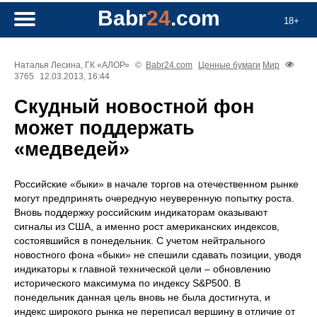
Babr
24
.com
18+
Наталья Лесина, ГК «АЛОР»
©
Babr24.com
Ценные бумаги
Мир
3765
12.03.2013, 16:44
Скудный новостной фон
может поддержать
«медведей»
Российские «быки» в начале торгов на отечественном рынке
могут предпринять очередную неуверенную попытку роста.
Вновь поддержку российским индикаторам оказывают
сигналы из США, а именно рост американских индексов,
состоявшийся в понедельник. С учетом нейтрального
новостного фона «быки» не спешили сдавать позиции, уводя
индикаторы к главной технической цели – обновлению
исторического максимума по индексу S&P500. В
понедельник данная цель вновь не была достигнута, и
индекс широкого рынка не переписал вершину в отличие от