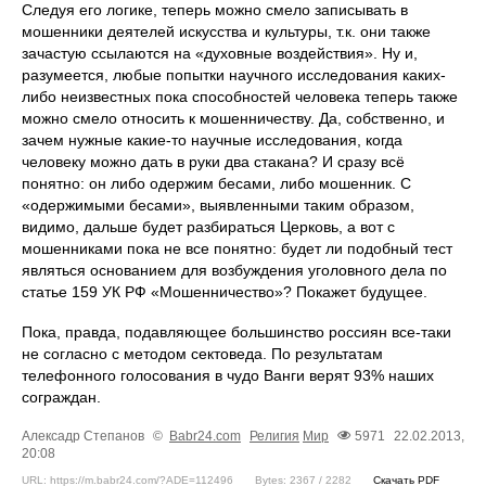
Следуя его логике, теперь можно смело записывать в
мошенники деятелей искусства и культуры, т.к. они также
зачастую ссылаются на «духовные воздействия». Ну и,
разумеется, любые попытки научного исследования каких-
либо неизвестных пока способностей человека теперь также
можно смело относить к мошенничеству. Да, собственно, и
зачем нужные какие-то научные исследования, когда
человеку можно дать в руки два стакана? И сразу всё
понятно: он либо одержим бесами, либо мошенник. C
«одержимыми бесами», выявленными таким образом,
видимо, дальше будет разбираться Церковь, а вот с
мошенниками пока не все понятно: будет ли подобный тест
являться основанием для возбуждения уголовного дела по
статье 159 УК РФ «Мошенничество»? Покажет будущее.
Пока, правда, подавляющее большинство россиян все-таки
не согласно с методом сектоведа. По результатам
телефонного голосования в чудо Ванги верят 93% наших
сограждан.
Алексадр Степанов
©
Babr24.com
Религия
Мир
5971
22.02.2013,
20:08
URL: https://m.babr24.com/?ADE=112496
Bytes: 2367 / 2282
Скачать PDF