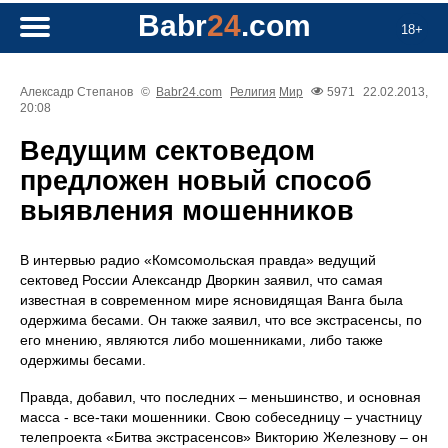
Babr
24
.com
18+
Алексадр Степанов
©
Babr24.com
Религия
Мир
5971
22.02.2013,
20:08
Ведущим сектоведом
предложен новый способ
выявления мошенников
В интервью радио «Комсомольская правда» ведущий
сектовед России Александр Дворкин заявил, что самая
известная в современном мире ясновидящая Ванга была
одержима бесами. Он также заявил, что все экстрасенсы, по
его мнению, являются либо мошенниками, либо также
одержимы бесами.
Правда, добавил, что последних – меньшинство, и основная
масса - все-таки мошенники. Свою собеседницу – участницу
телепроекта «Битва экстрасенсов» Викторию Железнову – он