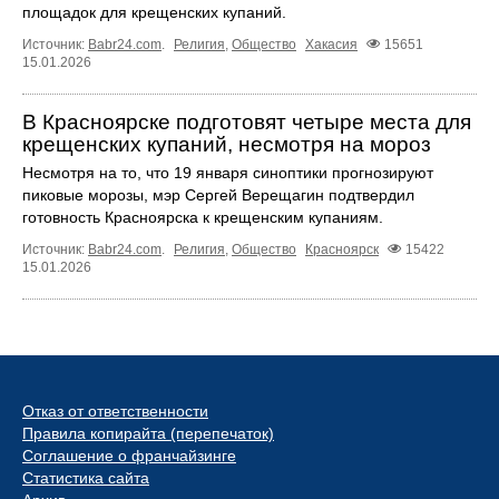
площадок для крещенских купаний.
Источник:
Babr24.com
.
Религия
,
Общество
Хакасия
15651
15.01.2026
В Красноярске подготовят четыре места для
крещенских купаний, несмотря на мороз
Несмотря на то, что 19 января синоптики прогнозируют
пиковые морозы, мэр Сергей Верещагин подтвердил
готовность Красноярска к крещенским купаниям.
Источник:
Babr24.com
.
Религия
,
Общество
Красноярск
15422
15.01.2026
Отказ от ответственности
Правила копирайта (перепечаток)
Соглашение о франчайзинге
Статистика сайта