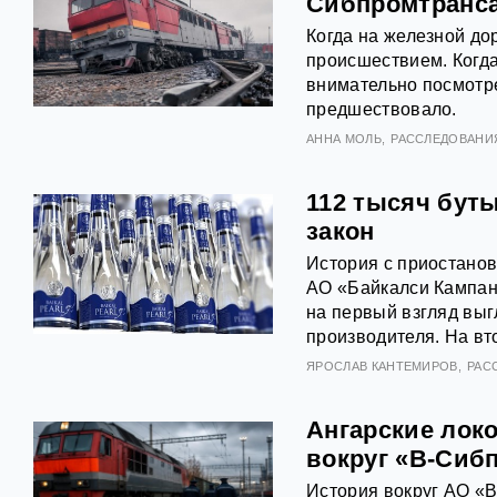
Сибпромтранса
Когда на железной до
происшествием. Когда
внимательно посмотрет
предшествовало.
АННА МОЛЬ
РАССЛЕДОВАНИ
112 тысяч буты
закон
История с приостанов
АО «Байкалси Кампан
на первый взгляд выг
производителя. На вт
ЯРОСЛАВ КАНТЕМИРОВ
РАС
Ангарские локо
вокруг «В-Сиб
История вокруг АО «