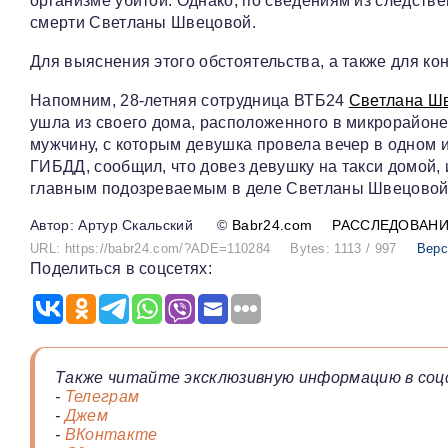
организме убитой. Однако, по сведениям из следстве
смерти Светланы Швецовой.
Для выяснения этого обстоятельства, а также для ко
Напомним, 28-летняя сотрудница ВТБ24
Светлана Ш
ушла из своего дома, расположенного в микрорайоне
мужчину, с которым девушка провела вечер в одном и
ГИБДД, сообщил, что довез девушку на такси домой, 
главным подозреваемым в деле Светланы Швецовой
Артур Скальский
©
Babr24.com
РАССЛЕДОВАН
URL: https://babr24.com/?ADE=110284
Bytes: 1113 / 997
Верс
Поделиться в соцсетях:
Также читайте эксклюзивную информацию в соц
-
Телеграм
-
Джем
-
ВКонтакте