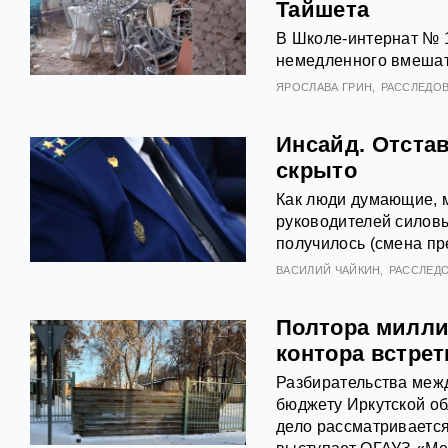
Тайшета
В Школе-интернат № 1
немедленного вмешат
ЯРОСЛАВА ГРИН
РАССЛЕДО
Инсайд. Отстав
скрыто
Как люди думающие, 
руководителей силовы
получилось (смена пре
ВАСИЛИЙ ЧАЙКИН
РАССЛЕД
Полтора милли
контора встрет
Разбирательства межд
бюджету Иркутской об
дело рассматривается