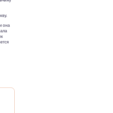
ричину
кву.
и она
кала
ик
яется