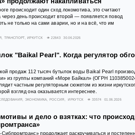
» продолжают накапливаться
роге происходит один сход локомотива, это считают
 через день происходит второй — появляется повод
ь не только на сами аварии, но и на всё, что им
Я
ТРАНСПОРТ
ИРКУТСК
22643
30.06.2026
лок "Baikal Pearl". Когда регулятор обг
кой продаж 112 тысяч бутылок воды Baikal Pearl произво
и» из группы компаний «Море Байкал» (ОГРН 110385002
лядит частным регуляторным сюжетом из жизни иркутско
орой взгляд она оказывается интереснее.
СЛЕДОВАНИЯ
ЭКОНОМИКА
РОССИЯ
ИРКУТСК
33574
01.06.2026
мотивы и дело о взятках: что происход
промтранса»
В-Сибпромтранс» продолжает раскручиваться и постепен