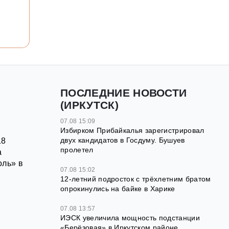
ПОСЛЕДНИЕ НОВОСТИ
(ИРКУТСК)
07.08 15:09
Избирком Прибайкалья зарегистрировал
двух кандидатов в Госдуму. Бушуев
18
пролетел
а
оль» в
07.08 15:02
12‑летний подросток с трёхлетним братом
опрокинулись на байке в Харике
07.08 13:57
ИЭСК увеличила мощность подстанции
«Берёзовая» в Иркутском районе