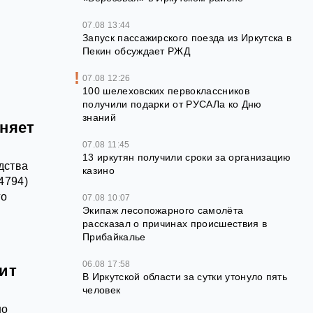
07.08 13:44
Запуск пассажирского поезда из Иркутска в
Пекин обсуждает РЖД
07.08 12:26
100 шелеховских первоклассников
получили подарки от РУСАЛа ко Дню
знаний
оняет
07.08 11:45
13 иркутян получили сроки за организацию
дства
казино
4794)
го
07.08 10:07
Экипаж лесопожарного самолёта
рассказал о причинах происшествия в
Прибайкалье
06.08 17:58
ит
В Иркутской области за сутки утонуло пять
человек
но