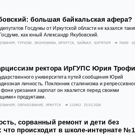
бовский: большая байкальская афера?
 депутатов Госдумы от Иркутской области не казался так
осдуме, как юный Александр Якубовский.
ДОВАНИЯ
ТУРИЗМ
ЭКОНОМИКА
ИРКУТСК
БАЙКАЛ
БУРЯТИЯ
76659
16
арциссизм ректора ИрГУПС Юрия Троф
сударственного университета путей сообщения Юрий
диозная личность. Поклонник сталинизма и репрессивно
 фоне урезания зарплат он хвалится перед своими
ущими» продуктами.
ДОВАНИЯ
ОБРАЗОВАНИЕ
ИРКУТСК
115452
25.02.2026
ость, сорванный ремонт и дети без
: что происходит в школе-интернате №1