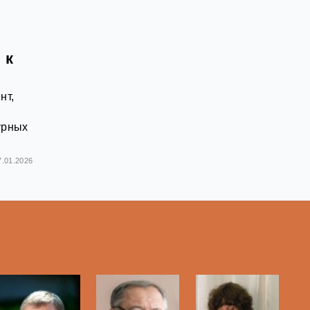
 к
нт,
урных
7.01.2026