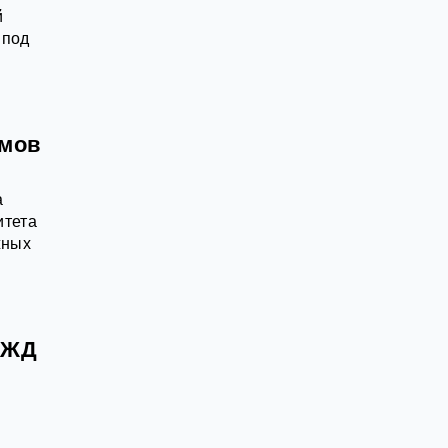
й
 под
имов
а
итета
жных
РЖД