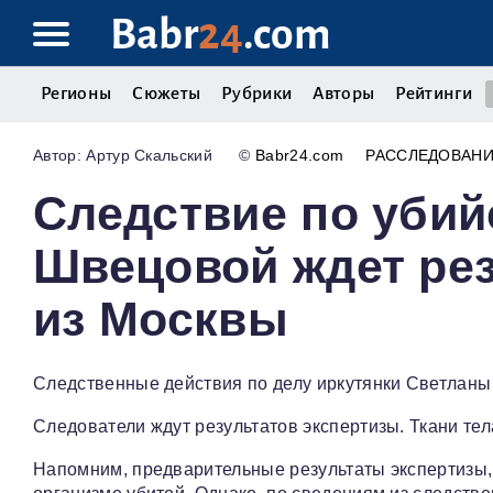
Babr
24
.com
Регионы
Сюжеты
Рубрики
Авторы
Рейтинги
Артур Скальский
©
Babr24.com
РАССЛЕДОВАН
Следствие по убий
Швецовой ждет рез
из Москвы
Следственные действия по делу иркутянки Светлан
Следователи ждут результатов экспертизы. Ткани тел
Напомним, предварительные результаты экспертизы,