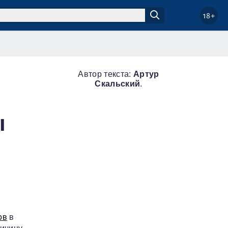
18+
Автор текста:
Артур
Скальский
.
ы
ов
в