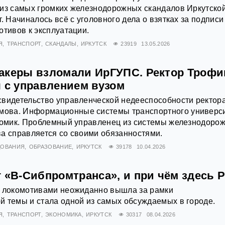
 из самых громких железнодорожных скандалов Иркутско
. Начиналось всё с уголовного дела о взятках за подписи
отивов к эксплуатации.
Я
ТРАНСПОРТ
СКАНДАЛЫ
ИРКУТСК
23919
13.05.2026
акеры взломали ИрГУПС. Ректор Троф
я с управлением вузом
свидетельство управленческой недееспособности ректор
ова. Информационные системы транспортного универс
 домик. Проблемный управленец из системы железнодоро
а справляется со своими обязанностями.
ДОВАНИЯ
ОБРАЗОВАНИЕ
ИРКУТСК
39178
10.04.2026
г «В-Сибпромтранса», и при чём здесь 
и локомотивами неожиданно вышла за рамки
 темы и стала одной из самых обсуждаемых в городе.
Я
ТРАНСПОРТ
ЭКОНОМИКА
ИРКУТСК
30317
08.04.2026