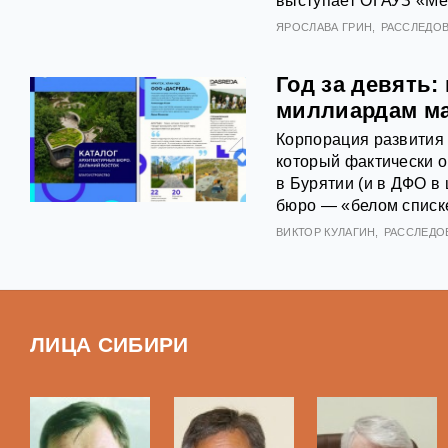
выступает ОГАУЗ «Ме
ЯРОСЛАВА ГРИН
РАССЛЕДО
Год за девять:
миллиардам ма
Корпорация развития 
который фактически о
в Бурятии (и в ДФО в
бюро — «белом списк
ВИКТОР КУЛАГИН
РАССЛЕДО
ЛИЦА СИБИРИ