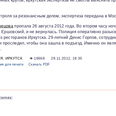
нных кругов, иркутская экспертиза не смогла выяснить п
нтроля за резонансным делом, экспертиза передана в Мос
вецова
пропала 26 августа 2012 года. Во втором часу ноч
 Ершовский, и не вернулась. Полиция оперативно разыс
з ресторанов Иркутска. 29-летний Денис Горлов, сотрудн
и проследил, чтобы она зашла в подъезд. Именно он явл
.
ИЯ
ИРКУТСК
18668
28.11.2012, 18:35
ия для печати
Скачать PDF
сетях: