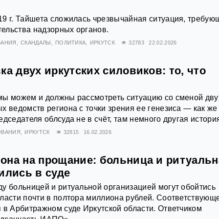
9 г. Тайшета сложилась чрезвычайная ситуация, требую
ельства надзорных органов.
ВАНИЯ
СКАНДАЛЫ
ПОЛИТИКА
ИРКУТСК
32783
22.02.2026
ка двух иркутских силовиков: то, что
мы можем и должны рассмотреть ситуацию со сменой дву
х ведомств региона с точки зрения ее генезиса — как же
дседателя облсуда не в счёт, там немного другая история
ОВАНИЯ
ИРКУТСК
32815
16.02.2026
она на прощание: больница и ритуальн
ились в суде
у больницей и ритуальной организацией могут обойтись
ласти почти в полтора миллиона рублей. Соответствующ
 в Арбитражном суде Иркутской области. Ответчиком