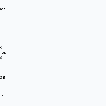
щая
х
 так
).
ая
ее