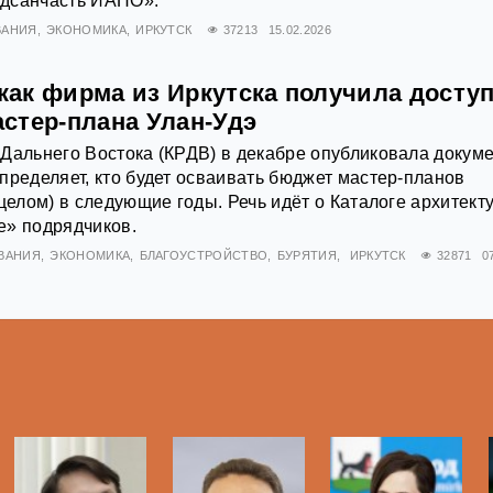
дсанчасть ИАПО».
ВАНИЯ
ЭКОНОМИКА
ИРКУТСК
37213
15.02.2026
 как фирма из Иркутска получила доступ
стер-плана Улан-Удэ
Дальнего Востока (КРДВ) в декабре опубликовала докуме
пределяет, кто будет осваивать бюджет мастер-планов
 целом) в следующие годы. Речь идёт о Каталоге архитект
е» подрядчиков.
ВАНИЯ
ЭКОНОМИКА
БЛАГОУСТРОЙСТВО
БУРЯТИЯ
ИРКУТСК
32871
0