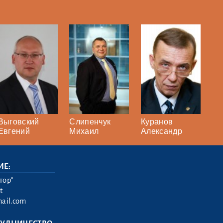
Выговский
Слипенчук
Куранов
Евгений
Михаил
Александр
ИЕ:
тор"
t
ail.com