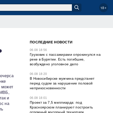
18+
ПОСЛЕДНИЕ НОВОСТИ
ь
06.08 18:56
Грузовик с пассажирами опрокинулся на
реке в Бурятии. Есть погибшие,
возбуждено уголовное дело
06.08 18:20
ьючерса
В Новосибирске мужчина предстанет
нке
перед судом за нарушение половой
к может
неприкосновенности
ММВБ,
так и
06.08 18:01
Проект за 7,5 миллиарда: под
рс на
Красноярском планируют построить
ть
огромный мусорный технопарк