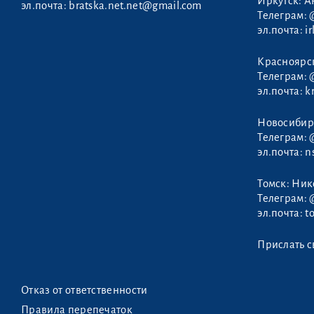
Иркутск: А
эл.почта:
bratska.net.net@gmail.com
Телеграм:
эл.почта:
i
Чекотова Нина
Красноярс
Телеграм:
эл.почта:
k
Новосибир
Телеграм:
эл.почта:
n
Томск: Ни
Телеграм:
эл.почта:
t
Прислать с
Отказ от ответственности
Правила перепечаток