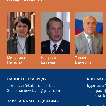
Мичурина
Канухин
Тюменцев
Наталья
Евгений
Валерий
НАПИСАТЬ ГЛАВРЕДУ:
КОНТАКТ
Телеграм:
@babr24_link_bot
Бурятия и 
Эл.почта:
newsbabr@gmail.com
Телеграм:
эл.почта:
b
ЗАКАЗАТЬ РАССЛЕДОВАНИЕ: