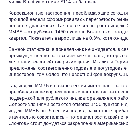
марки Brent ушел ниже $114 за баррель.
Коррекционные настроения, преобладающие сегодня 
прошлой недели сформировалась перегретость рынко
ценовых диапазонах. Так, после волны роста индекс 
ММВБ – от рубежа в 1450 пунктов. Во-вторых, сегодн
квартал. Показатель вырос лишь на 0,3%, хотя ожид
Важной статистики в понедельник не ожидается, в св
преимущественно на технические сигналы, которые
дня станут европейские размещения: Италия и Герма
предложены соответственно годовые и полугодовые о
инвесторов, тем более что новостной фон вокруг США
Так, индекс ММВБ в начале сессии имеет шанс на тес
преобладающие коррекционные настроения на внешн
поддержкой для рублевого индикатора является райо
Сопротивлениями остаются отметка 1450 пунктов и да
индекс ММВБ рос 5 сессий подряд, за которые приба
значительно сократилась – потенциал роста крайне 
«лонгов» стоит дождаться закрепления американских