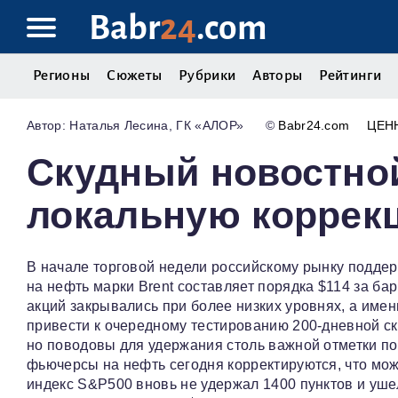
Babr
24
.com
Регионы
Сюжеты
Рубрики
Авторы
Рейтинги
Наталья Лесина, ГК «АЛОР»
©
Babr24.com
ЦЕН
Скудный новостно
локальную коррек
В начале торговой недели российскому рынку поддер
на нефть марки Brent составляет порядка $114 за ба
акций закрывались при более низких уровнях, а имен
привести к очередному тестированию 200-дневной ск
но поводовы для удержания столь важной отметки пок
фьючерсы на нефть сегодня корректируются, что мож
индекс S&P500 вновь не удержал 1400 пунктов и уше