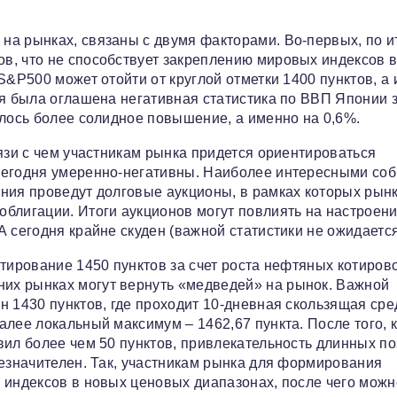
на рынках, связаны с двумя факторами. Во-первых, по и
в, что не способствует закреплению мировых индексов 
S&P500 может отойти от круглой отметки 1400 пунктов, а 
я была оглашена негативная статистика по ВВП Японии за
алось более солидное повышение, а именно на 0,6%.
язи с чем участникам рынка придется ориентироваться
 сегодня умеренно-негативны. Наиболее интересными со
ния проведут долговые аукционы, в рамках которых рынк
блигации. Итоги аукционов могут повлиять на настроен
 сегодня крайне скуден (важной статистики не ожидается
тирование 1450 пунктов за счет роста нефтяных котирово
их рынках могут вернуть «медведей» на рынок. Важной
н 1430 пунктов, где проходит 10-дневная скользящая сре
лее локальный максимум – 1462,67 пункта. После того, 
вил более чем 50 пунктов, привлекательность длинных п
незначителен. Так, участникам рынка для формирования
 индексов в новых ценовых диапазонах, после чего можн