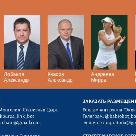
Лобанов
Квасов
Андреева
Александр
Александр
Мирра
Ы
ЗАКАЗАТЬ РАЗМЕЩЕН
Монголия: Станислав Цырь
Рекламная группа "Эква
@bur24_link_bot
Телеграм:
@babrobot_bo
ur.babr@gmail.com
эл.почта:
eqquatoria@gm