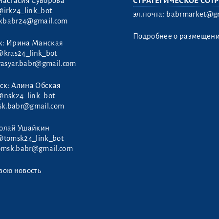
настасия Суворова
СТРАТЕГИЧЕСКОЕ СОТ
@irk24_link_bot
эл.почта:
babrmarket@gm
rkbabr24@gmail.com
Подробнее о размещен
к: Ирина Манская
@kras24_link_bot
rasyar.babr@gmail.com
ск: Алина Обская
@nsk24_link_bot
sk.babr@gmail.com
колай Ушайкин
@tomsk24_link_bot
omsk.babr@gmail.com
вою новость