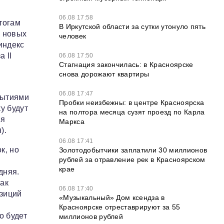
06.08 17:58
тогам
В Иркутской области за сутки утонуло пять
в новых
человек
индекс
 II
06.08 17:50
Стагнация закончилась: в Красноярске
снова дорожают квартиры
06.08 17:47
бытиями
Пробки неизбежны: в центре Красноярска
у будут
на полтора месяца сузят проезд по Карла
ия
Маркса
).
06.08 17:41
к, но
Золотодобытчики заплатили 30 миллионов
рублей за отравление рек в Красноярском
крае
дняя.
как
06.08 17:40
озиций
«Музыкальный» Дом ксендза в
Красноярске отреставрируют за 55
о будет
миллионов рублей