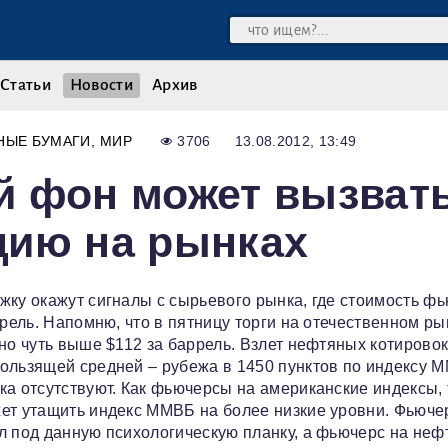
Статьи
Новости
Архив
НЫЕ БУМАГИ
МИР
3706
13.08.2012, 13:49
й фон может вызват
цию на рынках
жку окажут сигналы с сырьевого рынка, где стоимость ф
ррель. Напомню, что в пятницу торги на отечественном ры
но чуть выше $112 за баррель. Взлет нефтяных котирово
ользящей средней – рубежа в 1450 пунктов по индексу 
а отсутствуют. Как фьючерсы на американские индексы, 
ет утащить индекс ММВБ на более низкие уровни. Фьюче
л под данную психологическую планку, а фьючерс на неф