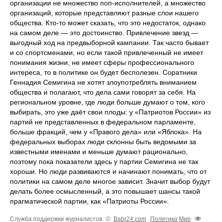
организации не множество поп-исполнителей, а множество
организаций, которые представляют разные слои нашего
общества. Кто-то может сказать, что это недостаток, однако
на самом деле — это достоинство. Привлечение звезд —
выгодный ход на предвыборной кампании. Так часто бывает
и со спортсменами, но если такой привлеченный не имеет
понимания жизни, не имеет сферы профессионального
интереса, то в политике он будет бесполезен. Соратники
Геннадия Семигина не хотят злоупотреблять вниманием
общества и полагают, что дела сами говорят за себя. На
региональном уровне, где люди больше думают о том, кого
выбирать, это уже даёт свои плоды: у «Патриотов России» из
партий не представленных в федеральном парламенте,
больше фракций, чем у «Правого дела» или «Яблока». На
федеральных выборах люди склонны быть ведомыми за
известными именами и меньше думают рационально,
поэтому пока показатели здесь у партии Семигина не так
хороши. Но люди развиваются и начинают понимать, что от
политики на самом деле многое зависит. Значит выбор будут
делать более осмысленный, а это повышает шансы такой
прагматической партии, как «Патриоты России».
Служба поддержки журналистов
©
Babr24.com
Политика
Мир