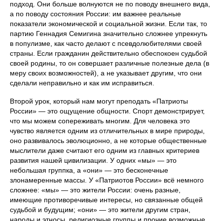
подход. Они больше волнуются не по поводу внешнего вида,
а по поводу состояния России: им важнее реальные
показатели экономической и социальной жизни. Если так, то
партию Геннадия Семигина значительно сложнее упрекнуть
в популизме, как часто делают с псевдолюбителями своей
страны. Если гражданин действительно обеспокоен судьбой
своей родины, то он совершает различные полезные дела (в
меру своих возможностей), а не указывает другим, что они
сделали неправильно и как им исправиться.
Второй урок, который нам могут преподать «Патриоты
России» — это ощущение общности. Спорт демонстрирует,
что мы можем сопереживать многим. Для человека это
чувство является одним из отличительных в мире природы,
оно развивалось эволюционно, а не которые общественные
мыслители даже считают его одним из главных критериев
развития нашей цивилизации. У одних «мы» — это
небольшая группка, а «они» — это бесконечные
злонамеренные массы. У «Патриотов России» всё немного
сложнее: «мы» — это жители России: очень разные,
имеющие противоречивые интересы, но связанные общей
судьбой и будущим; «они» — это жители другим стран,
народы и этносы, религиозные группы и прочие возможные