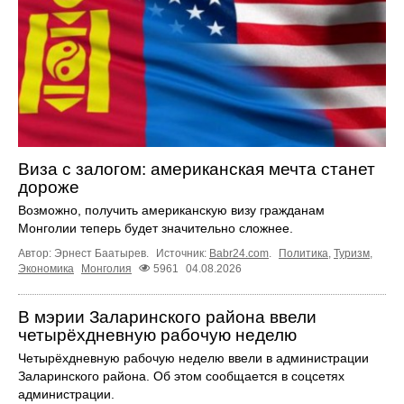
Виза с залогом: американская мечта станет
дороже
Возможно, получить американскую визу гражданам
Монголии теперь будет значительно сложнее.
Автор: Эрнест Баатырев.
Источник:
Babr24.com
.
Политика
,
Туризм
,
Экономика
Монголия
5961
04.08.2026
В мэрии Заларинского района ввели
четырёхдневную рабочую неделю
Четырёхдневную рабочую неделю ввели в администрации
Заларинского района. Об этом сообщается в соцсетях
администрации.