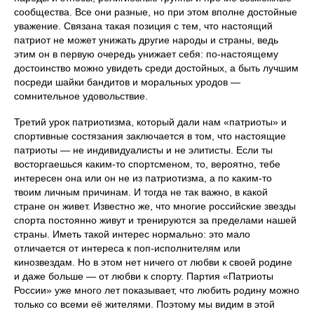
сообщества. Все они разные, но при этом вполне достойные
уважение. Связана такая позиция с тем, что настоящий
патриот не может унижать другие народы и страны, ведь
этим он в первую очередь унижает себя: по-настоящему
достоинство можно увидеть среди достойных, а быть лучшим
посреди шайки бандитов и моральных уродов —
сомнительное удовольствие.
Третий урок патриотизма, который дали нам «патриоты» и
спортивные состязания заключается в том, что настоящие
патриоты — не индивидуалисты и не элитисты. Если ты
восторгаешься каким-то спортсменом, то, вероятно, тебе
интересен она или он не из патриотизма, а по каким-то
твоим личным причинам. И тогда не так важно, в какой
стране он живет. Известно же, что многие российские звезды
спорта постоянно живут и тренируются за пределами нашей
страны. Иметь такой интерес нормально: это мало
отличается от интереса к поп-исполнителям или
кинозвездам. Но в этом нет ничего от любви к своей родине
и даже больше — от любви к спорту. Партия «Патриоты
России» уже много лет показывает, что любить родину можно
только со всеми её жителями. Поэтому мы видим в этой