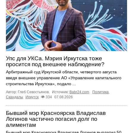
Упс для УКСа. Мэрия Иркутска тоже
просится под внешнее наблюдение?
Арбитражный суд Иркутской области, четвертого августа
введя внешнее управление АО «Управление капитального
строительства Иркутска», подало ...
Автор: Глеб Севостьянов.
Источник:
Babr24.com
.
Политика
,
Скандалы
Иркутск
334
07.08.2026
Бывший мэр Красноярска Владислав
Логинов частично погасил долг по
алиментам
Бывший мэр Красноярска Владислав Логинов выплатил 50