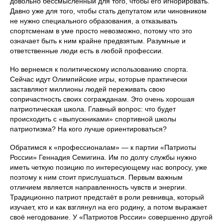
довольно бессмысленный для того, чтобы его игнорировать.
Давно уже для того, чтобы стать депутатом или чиновником
не нужно специального образования, а отказывать
спортсменам в уме просто невозможно, потому что это
означает быть к ним крайне предвзятым. Разумные и
ответственные люди есть в любой профессии.
Но вернемся к политическому использованию спорта.
Сейчас идут Олимпийские игры, которые практически
заставляют миллионы людей переживать свою
сопричастность своих согражданам. Это очень хорошая
патриотическая школа. Главный вопрос: что будет
происходить с «выпускниками» спортивной школы
патриотизма? На кого лучше ориентироваться?
Обратимся к «профессионалам» — к партии «Патриоты
России» Геннадия Семигина. Им по долгу службы нужно
иметь четкую позицию по интересующему нас вопросу, уже
поэтому к ним стоит прислушаться. Первым важным
отличием является направленность чувств и энергии.
Традиционно патриот предстаёт в роли ревнивца, который
изучает, кто и как взглянул на его родину, а потом выражает
своё негодование. У «Патриотов России» совершенно другой