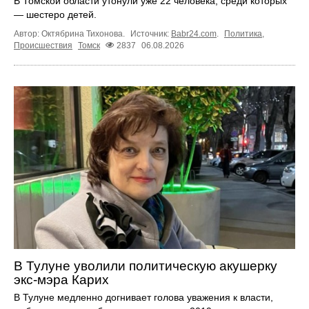
В Томской области утонули уже 22 человека, среди которых
— шестеро детей.
Автор: Октябрина Тихонова.
Источник:
Babr24.com
.
Политика
,
Происшествия
Томск
2837
06.08.2026
В Тулуне уволили политическую акушерку
экс-мэра Карих
В Тулуне медленно догнивает голова уважения к власти,