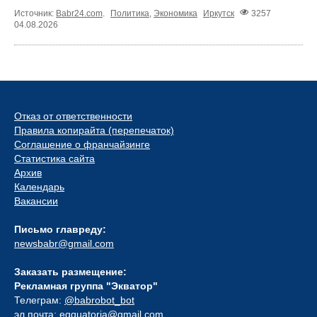
Источник:
Babr24.com
.
Политика
,
Экономика
Иркутск
3257
04.08.2026
Отказ от ответственности
Правила копирайта (перепечаток)
Соглашение о франчайзинге
Статистика сайта
Архив
Календарь
Вакансии
Письмо главреду:
newsbabr@gmail.com
Заказать размещение:
Рекламная группа "Экватор"
Телеграм:
@babrobot_bot
эл.почта:
eqquatoria@gmail.com