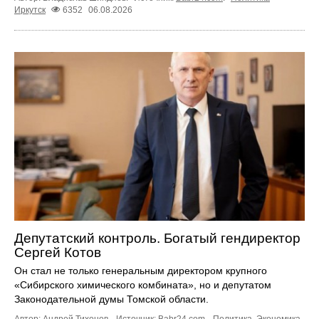
Иркутск
6352
06.08.2026
Депутатский контроль. Богатый гендиректор
Сергей Котов
Он стал не только генеральным директором крупного
«Сибирского химического комбината», но и депутатом
Законодательной думы Томской области.
Автор: Андрей Тихонов.
Источник:
Babr24.com
.
Политика
,
Экономика
,