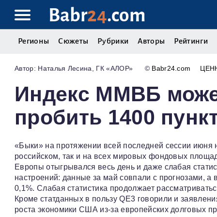
Babr
24
.com
Регионы
Сюжеты
Рубрики
Авторы
Рейтинги
Наталья Лесина, ГК «АЛОР»
©
Babr24.com
ЦЕН
Индекс ММВБ може
пробить 1400 пунк
«Быки» на протяжении всей последней сессии июня 
российском, так и на всех мировых фондовых площа
Европы отыгрывался весь день и даже слабая стати
настроений: данные за май совпали с прогнозами, а
0,1%. Слабая статистика продолжает рассматриватьс
Кроме статданных в пользу QE3 говорили и заявлени
роста экономики США из-за европейских долговых пр