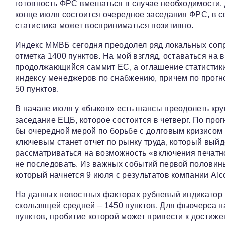
готовность ФРС вмешаться в случае необходимости. 
конце июля состоится очередное заседания ФРС, в с
статистика может восприниматься позитивно.
Индекс ММВБ сегодня преодолел ряд локальных сопр
отметка 1400 пунктов. На мой взгляд, оставаться на 
продолжающийся саммит ЕС, а оглашение статистики
индексу менеджеров по снабжению, причем по прогно
50 пунктов.
В начале июля у «быков» есть шансы преодолеть кру
заседание ЕЦБ, которое состоится в четверг. По прог
бы очередной мерой по борьбе с долговым кризисом
ключевым станет отчет по рынку труда, который выйде
рассматриваться на возможность «включения печатно
не последовать. Из важных событий первой половин
который начнется 9 июля с результатов компании Alc
На данных новостных факторах рублевый индикатор м
скользящей средней – 1450 пунктов. Для фьючерса 
пунктов, пробитие которой может привести к достиже