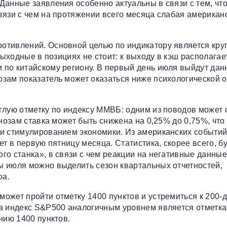
Данные заявления особенно актуальны в связи с тем, что
вязи с чем на протяжении всего месяца слабая американ
отивлений. Основной целью по индикатору является кру
выходные в позициях не стоит: к выходу в кэш располагае
 по китайскому региону. В первый день июля выйдут дан
зам показатель может оказаться ниже психологической о
глую отметку по индексу ММВБ: одним из поводов может 
нозам ставка может быть снижена на 0,25% до 0,75%, что
 и стимулированием экономики. Из американских событи
т в первую пятницу месяца. Статистика, скорее всего, б
го станка», в связи с чем реакции на негативные данны
ы июля можно выделить сезон квартальных отчетностей,
oa.
ожет пройти отметку 1400 пунктов и устремиться к 200-
на индекс S&P500 аналогичным уровнем является отметка
нию 1400 пунктов.