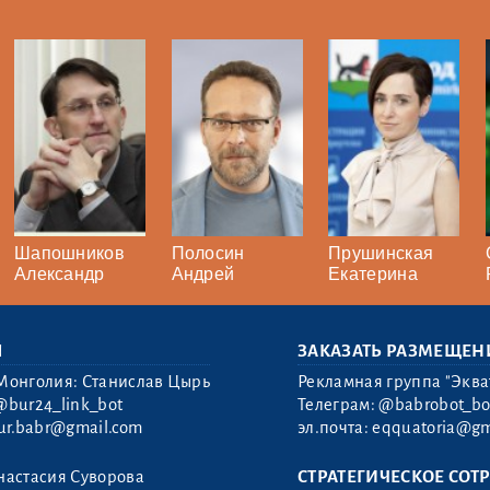
Шапошников
Полосин
Прушинская
Александр
Андрей
Екатерина
Ы
ЗАКАЗАТЬ РАЗМЕЩЕН
Монголия: Станислав Цырь
Рекламная группа "Эква
@bur24_link_bot
Телеграм:
@babrobot_bo
ur.babr@gmail.com
эл.почта:
eqquatoria@gm
настасия Суворова
СТРАТЕГИЧЕСКОЕ СОТ