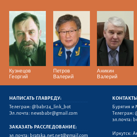
Кузнецов
Петров
Аникин
Георгий
Валерий
Валерий
НАПИСАТЬ ГЛАВРЕДУ:
КОНТАКТ
Телеграм:
@babr24_link_bot
Бурятия и 
Эл.почта:
newsbabr@gmail.com
Телеграм:
эл.почта:
b
ЗАКАЗАТЬ РАССЛЕДОВАНИЕ:
Иркутск: А
эл.почта:
bratska.net.net@gmail.com