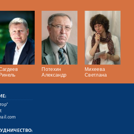
Сагдеев
Потехин
Михеева
Ринель
Александр
Светлана
ИЕ:
тор"
t
ail.com
РУДНИЧЕСТВО: