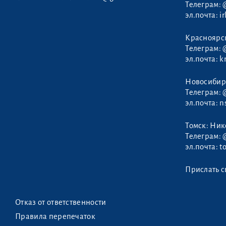
Телеграм:
эл.почта:
i
Колесов Роман
Красноярс
Телеграм:
эл.почта:
k
Новосибир
Телеграм:
эл.почта:
n
Томск: Ни
Телеграм:
эл.почта:
t
Прислать с
Отказ от ответственности
Правила перепечаток