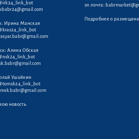
@irk24_link_bot
эл.почта:
babrmarket@gm
rkbabr24@gmail.com
Подробнее о размещен
к: Ирина Манская
@kras24_link_bot
rasyar.babr@gmail.com
ск: Алина Обская
@nsk24_link_bot
sk.babr@gmail.com
колай Ушайкин
@tomsk24_link_bot
omsk.babr@gmail.com
вою новость