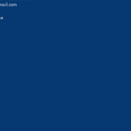
ail.com
ии