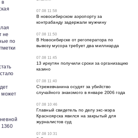
 в
ская
07.08 11:58
В новосибирском аэропорту за
контрабанду задержали мужчину
глая
т не
07.08 11:50
В Новосибирске от регоператора по
ные по
вывозу мусора требует два миллиарда
тметки
07.08 11:45
13 иркутян получили сроки за организацию
стать
казино
 стало
й
07.08 11:40
Стрежевчанина осудят за убийство
удет
случайного знакомого в январе 2006 года
е может
07.08 10:46
Главный свидетель по делу экс-мэра
Красноярска явился на закрытый для
дневной
журналистов суд
 1360
07.08 10:31