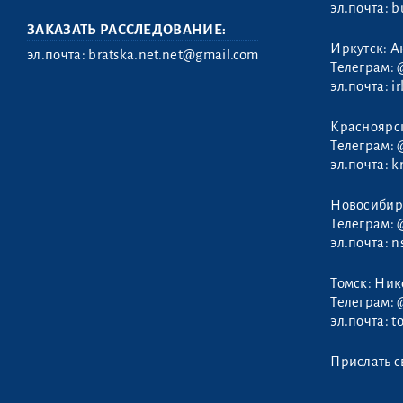
эл.почта:
b
ЗАКАЗАТЬ РАССЛЕДОВАНИЕ:
Иркутск: А
эл.почта:
bratska.net.net@gmail.com
Телеграм:
эл.почта:
i
Мащицкий
Красноярс
Виталий
Телеграм:
эл.почта:
k
Новосибир
Телеграм:
эл.почта:
n
Томск: Ни
Телеграм:
эл.почта:
t
Прислать с