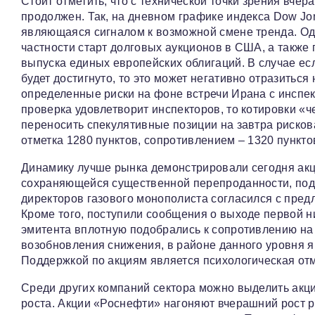
Стоит отметить, что с технической точки зрения вче
продолжен. Так, на дневном графике индекса Dow J
являющаяся сигналом к возможной смене тренда. Одн
частности старт долговых аукционов в США, а такж
выпуска единых европейских облигаций. В случае ес
будет достигнуто, то это может негативно отразитьс
определенные риски на фоне встречи Ирана с инспе
проверка удовлетворит инспекторов, то котировки «ч
переносить спекулятивные позиции на завтра риско
отметка 1280 пунктов, сопротивлением – 1320 пункто
Динамику лучше рынка демонстрировали сегодня акц
сохраняющейся существенной перепроданности, подде
директоров газового монополиста согласился с пред
Кроме того, поступили сообщения о выходе первой ни
эмитента вплотную подобрались к сопротивлению на
возобновления снижения, в районе данного уровня 
Поддержкой по акциям является психологическая отм
Среди других компаний сектора можно выделить акц
роста. Акции «Роснефти» нагоняют вчерашний рост 