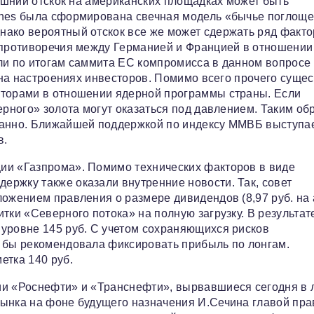
рашний отскок на американских площадках может быть
ones была сформирована свечная модель «бычье поглоще
ако вероятный отскок все же может сдержать ряд факто
е противоречия между Германией и Францией в отношении
ли по итогам саммита ЕС компромисса в данном вопросе
я на настроениях инвесторов. Помимо всего прочего суще
кторами в отношении ядерной программы страны. Если
ерного» золота могут оказаться под давлением. Таким об
ванно. Ближайшей поддержкой по индексу ММВБ выступа
в.
ии «Газпрома». Помимо технических факторов в виде
ржку также оказали внутренние новости. Так, совет
ложением правления о размере дивидендов (8,97 руб. на 
тки «Северного потока» на полную загрузку. В результат
 уровне 145 руб. С учетом сохраняющихся рисков
я бы рекомендовала фиксировать прибыль по лонгам.
етка 140 руб.
ии «Роснефти» и «Транснефти», вырвавшиеся сегодня в
рынка на фоне будущего назначения И.Сечина главой пр