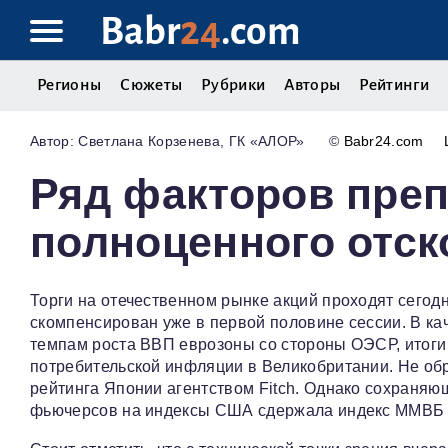
Babr
24
.com
Регионы
Сюжеты
Рубрики
Авторы
Рейтинги
Светлана Корзенева, ГК «АЛОР»
©
Babr24.com
Ряд факторов преп
полноценного отск
Торги на отечественном рынке акций проходят сегодн
скомпенсирован уже в первой половине сессии. В ка
темпам роста ВВП еврозоны со стороны ОЭСР, итоги
потребительской инфляции в Великобритании. Не об
рейтинга Японии агентством Fitch. Однако сохраняю
фьючерсов на индексы США сдержала индекс ММВБ о