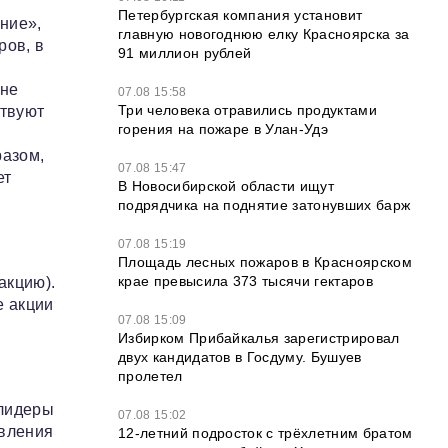
Петербургская компания установит
ние»,
главную новогоднюю елку Красноярска за
ров, в
91 миллион рублей
 не
07.08 15:58
Три человека отравились продуктами
ствуют
горения на пожаре в Улан-Удэ
разом,
07.08 15:47
ет
В Новосибирской области ищут
подрядчика на поднятие затонувших барж
07.08 15:19
Площадь лесных пожаров в Красноярском
крае превысила 373 тысячи гектаров
акцию).
е акции
07.08 15:09
Избирком Прибайкалья зарегистрировал
двух кандидатов в Госдуму. Бушуев
пролетел
 лидеры
07.08 15:02
авления
12‑летний подросток с трёхлетним братом