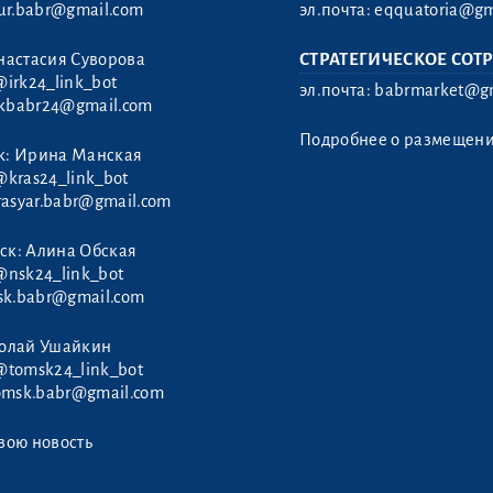
ur.babr@gmail.com
эл.почта:
eqquatoria@gm
настасия Суворова
СТРАТЕГИЧЕСКОЕ СОТ
@irk24_link_bot
эл.почта:
babrmarket@gm
rkbabr24@gmail.com
Подробнее о размещен
к: Ирина Манская
@kras24_link_bot
rasyar.babr@gmail.com
ск: Алина Обская
@nsk24_link_bot
sk.babr@gmail.com
колай Ушайкин
@tomsk24_link_bot
omsk.babr@gmail.com
вою новость