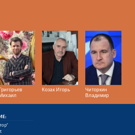
Григорьев
Козак Игорь
Читоркин
Михаил
Владимир
ИЕ:
тор"
t