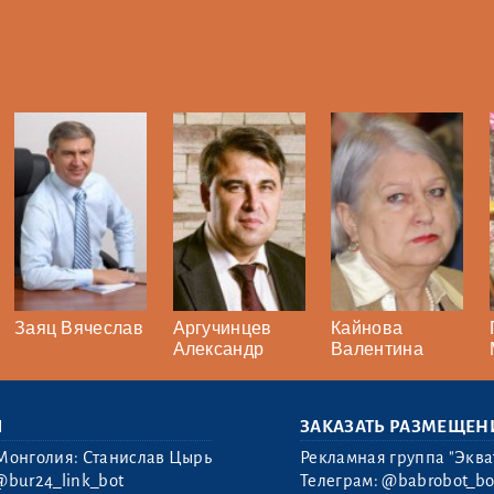
Заяц Вячеслав
Аргучинцев
Кайнова
Александр
Валентина
Ы
ЗАКАЗАТЬ РАЗМЕЩЕН
Монголия: Станислав Цырь
Рекламная группа "Эква
@bur24_link_bot
Телеграм:
@babrobot_bo