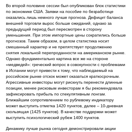
Во второй половине сессии был опубликован блок статистики
по экономике США. Заявки на пособие по безработице
оказались лишь немного лучше прогноза. Дефицит баланса
внешней торговли вырос больше ожиданий, однако за
предыдущий период был пересмотрен в сторону
уменьшения. При этом импортные цены сократились больше
прогнозов. Таким образом, в целом статистика носит
смешанный характер и не препятствует продолжению
снятия локальной перепроданности на американском рынке.
Однако фундаментально картина все же на стороне
«медведей»: греческий вопрос в совокупности с проблемами
в Испании могут привести к тому, что наблюдаемый на
российском рынке отскок может оказаться краткосрочным.
Агрессивные инвесторы могут рискнуть перенести длинные
позиции, менее рисковым инвесторам я бы рекомендовала
зафиксировать прибыль по спекулятивным лонгам.
Ближайшим сопротивлением по рублевому индикатору
может выступить отметка 1420 пунктов, далее – 10-дневная
скользящая (1425 пунктов). В качестве поддержки может
выступить психологический рубеж 1400 пунктов.
Динамику лучше рынка сегодня демонстрировали акции