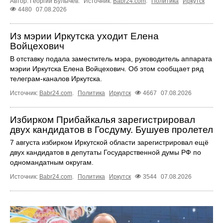
Автор: Георгий Булычев.
Источник:
Babr24.com
.
Политика
Иркутск
4480
07.08.2026
Из мэрии Иркутска уходит Елена
Войцехович
В отставку подала заместитель мэра, руководитель аппарата
мэрии Иркутска Елена Войцехович. Об этом сообщает ряд
телеграм‑каналов Иркутска.
Источник:
Babr24.com
.
Политика
Иркутск
4667
07.08.2026
Избирком Прибайкалья зарегистрировал
двух кандидатов в Госдуму. Бушуев пролетел
7 августа избирком Иркутской области зарегистрировал ещё
двух кандидатов в депутаты Государственной думы РФ по
одномандатным округам.
Источник:
Babr24.com
.
Политика
Иркутск
3544
07.08.2026