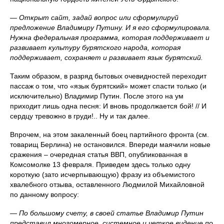
—
Открыт сайт, задай вопрос или сформулируй
предложение Владимиру Путину. И я его сформулировала.
Нужна федеральная программа, которая поддерживает и
развивает культуру бурятского народа, которая
поддерживает, сохраняет и развивает язык бурятский.
Таким образом, в разряд бытовых очевидностей переходит
пассаж о том, что «язык бурятский» может спасти только (и
исключительно) Владимир Путин. После этого на ум
приходит лишь одна песня: И вновь продолжается бой! // И
сердцу тревожно в груди!.. Ну и так далее.
Впрочем, на этом закаленный боец партийного фронта (см.
товарищ Берлина) не остановился. Впереди маячили новые
сражения – очередная статья ВВП, опубликованная в
Комсомолке 13 февраля. Приведем здесь только одну
короткую (зато исчерпывающую) фразу из объемистого
хвалебного отзыва, оставленного Людмилой Михайловной
по данному вопросу:
—
По большому счету, в своей статье Владимир Путин
представил многомерное, системное и четкое видение по