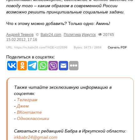
поводу того – каким образом в современной России
возможно решить принципиальные социальные задачи.
Что к этому можно добавить? Только одно: Аминь!
Андрeй Темнов
©
Babr24.com
Политика
Иркутск
20745
15.02.2012, 17:16
URL: https://m.babr24.com/?ADE=102696
Bytes: 3473 / 2864
Скачать PDF
Поделиться в соцсетях:
Также читайте эксклюзивную информацию в
соцсетях:
-
Телеграм
-
Джем
-
ВКонтакте
-
Одноклассники
Связаться с редакцией Бабра в Иркутской области:
irkbabr24@gmail.com