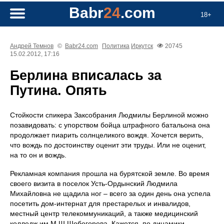
Babr
24
.com
18+
Андрeй Темнов
©
Babr24.com
Политика
Иркутск
20745
15.02.2012, 17:16
Берлина вписалась за
Путина. Опять
Стойкости спикера Заксобрания Людмилы Берлиной можно
позавидовать: с упорством бойца штрафного батальона она
продолжает пиарить солнцеликого вождя. Хочется верить,
что вождь по достоинству оценит эти труды. Или не оценит,
на то он и вождь.
Рекламная компания прошла на бурятской земле. Во время
своего визита в поселок Усть-Ордынский Людмила
Михайловна не щадила ног – всего за один день она успела
посетить дом-интернат для престарелых и инвалидов,
местный центр телекоммуникаций, а также медицинский
колледж им.М.Ш.Шобогорова. Кажется, по динамики