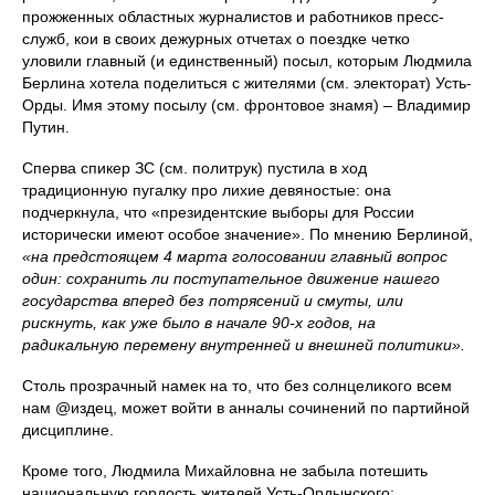
прожженных областных журналистов и работников пресс-
служб, кои в своих дежурных отчетах о поездке четко
уловили главный (и единственный) посыл, которым Людмила
Берлина хотела поделиться с жителями (см. электорат) Усть-
Орды. Имя этому посылу (см. фронтовое знамя) – Владимир
Путин.
Сперва спикер ЗС (см. политрук) пустила в ход
традиционную пугалку про лихие девяностые: она
подчеркнула, что «президентские выборы для России
исторически имеют особое значение». По мнению Берлиной,
«на предстоящем 4 марта голосовании главный вопрос
один: сохранить ли поступательное движение нашего
государства вперед без потрясений и смуты, или
рискнуть, как уже было в начале 90-х годов, на
радикальную перемену внутренней и внешней политики».
Столь прозрачный намек на то, что без солнцеликого всем
нам @издец, может войти в анналы сочинений по партийной
дисциплине.
Кроме того, Людмила Михайловна не забыла потешить
национальную гордость жителей Усть-Ордынского: