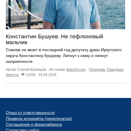
Константин Бушуев. Не тефлоновый
мальчик
Совсем не везет в последний год депутату думы Иркутского
округа Константину Бушуеву. Липнут к нему и липнут
неприятности.
Автор: Сергей Кузнецов.
Источник:
Babr24.com
.
Политика
,
Скандалы
Иркутск
12091
03.08.2026
Отказ от ответственности
Правила копирайта (перепечаток)
Соглашение о франчайзинге
Статистика сайта