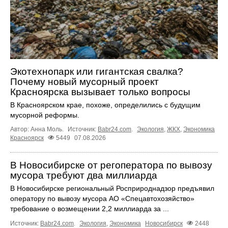
Экотехнопарк или гигантская свалка?
Почему новый мусорный проект
Красноярска вызывает только вопросы
В Красноярском крае, похоже, определились с будущим
мусорной реформы.
Автор: Анна Моль.
Источник:
Babr24.com
.
Экология
,
ЖКХ
,
Экономика
Красноярск
5449
07.08.2026
В Новосибирске от регоператора по вывозу
мусора требуют два миллиарда
В Новосибирске региональный Росприроднадзор предъявил
оператору по вывозу мусора АО «Спецавтохозяйство»
требование о возмещении 2,2 миллиарда за ...
Источник:
Babr24.com
.
Экология
,
Экономика
Новосибирск
2448