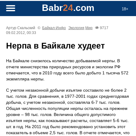
Babr
24
.com
18+
Артур Скальский
©
Байкал-Инфо
Экология
Мир
9717
09.02.2012, 00:33
Нерпа в Байкале худеет
На Байкале снизилось количество добываемой нерпы. В
отчете министерства природных ресурсов и экологии РФ
отмечается, что в 2010 году всего было добыто 1 тысяча 572
экземпляра нерпы.
С учетом незаконной добычи изъятие составило не более 2
тыс. голов. Для сравнения, в 1977-2001 годах среднегодовая
добыча, с учетом незаконной, составляла 6-7 тыс. голов.
Общая численность популяции нерпы осталась на прежнем
уровне – 98 тыс. голов. Величина общего допустимого
изъятия нерпы, как показывают расчеты, составляет 5-6 тыс.
шт. в год. На 2011 год было рекомендовано установить этот
показатель в объеме 2,5 тыс. голов. В отчете отмечается, что