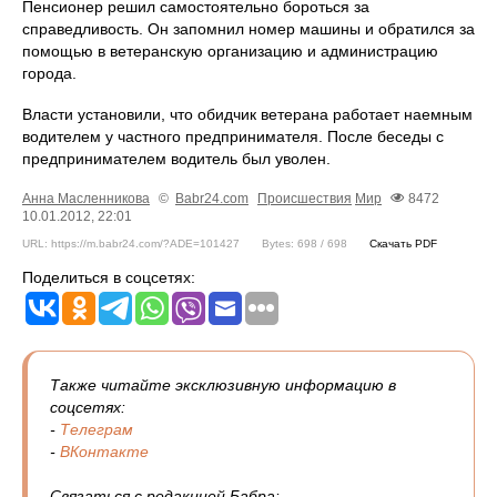
Пенсионер решил самостоятельно бороться за
справедливость. Он запомнил номер машины и обратился за
помощью в ветеранскую организацию и администрацию
города.
Власти установили, что обидчик ветерана работает наемным
водителем у частного предпринимателя. После беседы с
предпринимателем водитель был уволен.
Анна Масленникова
©
Babr24.com
Происшествия
Мир
8472
10.01.2012, 22:01
URL: https://m.babr24.com/?ADE=101427
Bytes: 698 / 698
Скачать PDF
Поделиться в соцсетях:
Также читайте эксклюзивную информацию в
соцсетях:
-
Телеграм
-
ВКонтакте
Связаться с редакцией Бабра: