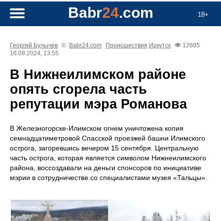
Babr
24
.com
18+
Георгий Булычев
©
Babr24.com
Происшествия
Иркутск
12605
16.09.2024, 13:55
В Нижнеилимском районе
опять сгорела часть
репутации мэра Романова
В Железногорске-Илимском огнем уничтожена копия
семнадцатиметровой Спасской проезжей башни Илимского
острога, загоревшись вечером 15 сентября. Центральную
часть острога, которая является символом Нижнеилимского
района, воссоздавали на деньги спонсоров по инициативе
мэрии в сотрудничестве со специалистами музея «Тальцы».