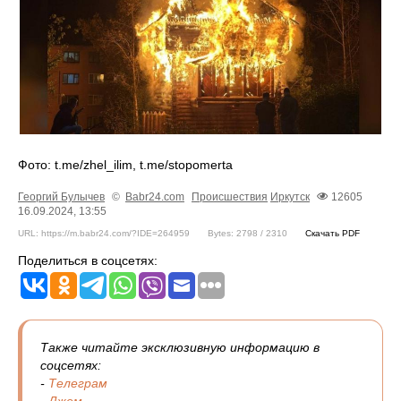
Фото: t.me/zhel_ilim, t.me/stopomerta
Георгий Булычев
©
Babr24.com
Происшествия
Иркутск
12605
16.09.2024, 13:55
URL: https://m.babr24.com/?IDE=264959
Bytes: 2798 / 2310
Скачать PDF
Поделиться в соцсетях:
Также читайте эксклюзивную информацию в
соцсетях:
-
Телеграм
-
Джем