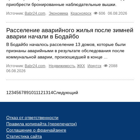
приобрести бронированные наблюдательные вышки.
Источник:
Babr24.com
.
Экономика
Красноярск
606
06.08.2026
Расселение аварийного жилья после зимней
аварии начали в Бодайбо
В Бодайбо началось расселение 13 домов, которые были
признаны аварийными в результате обследования после
коммунальной аварии, произошедшей в конце ...
Источник:
Babr24.com
.
Недвижимость
,
ЖКХ
Иркутск
2088
06.08.2026
1
2
3
4
5
6
7
8
9
10
11
12
13
14
Следующий
Отказ от ответственности
Правила копирайта (перепечаток)
Соглашение о франчайзинге
Статистика сайта