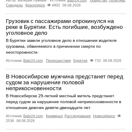
Автор: Валерий Лужный.
Источник:
Babr24.com
.
Общество
,
Политика
,
Скандалы
Красноярск
4902
06.08.2026
Грузовик с пассажирами опрокинулся на
реке в Бурятии. Есть погибшие, возбуждено
уголовное дело
В Бурятии завели уголовное дело в отношении водителя
грузовика, обвиняемого в причинении смерти по
неосторожности.
Источник:
Babr24.com
.
Происшествия
Бурятия
733
06.08.2026
В Новосибирске мужчина предстанет перед
судом за нарушение половой
неприкосновенности
В Новосибирске 29-летний местный житель предстанет
перед судом за нарушение половой неприкосновенности в
отношении девочек девяти-двенадцати лет.
Источник:
Babr24.com
.
Криминал
,
Расследования
Новосибирск
2536
06.08.2026