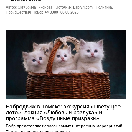
Автор: Октябрина Тихонова.
Источник:
Babr24.com
.
Политика
,
Происшествия
Томск
3080
06.08.2026
Бабродвиж в Томске: экскурсия «Цветущее
лето», лекция «Любовь и разлука» и
программа «Воздушные призраки»
Бабр представляет список самых интересных мероприятий
Томска на предстоящую неделю.