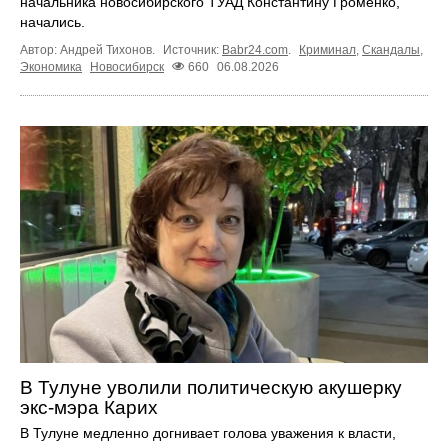
начальника новосибирского ТУАД Константину Громенко,
начались.
Автор: Андрей Тихонов.
Источник:
Babr24.com
.
Криминал
,
Скандалы
,
Экономика
Новосибирск
660
06.08.2026
В Тулуне уволили политическую акушерку
экс-мэра Карих
В Тулуне медленно догнивает голова уважения к власти,