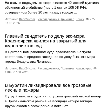
На скамье подсудимых скоро окажется 42-летний мужчина,
обвиняемый в убийстве (часть 1 статьи 105 УК РФ),
совершенном более 20 лет назад в городе ...
Источник:
Babr24.com
.
Расследования
,
Криминал
Томск
975
07.08.2026
Главный свидетель по делу экс-мэра
Красноярска явился на закрытый для
журналистов суд
В Центральном районном суде Красноярска 6 августа
состоялось очередное заседание по делу бывшего мэра
города Владислава Логинова.
Источник:
Babr24.com
.
Расследования
,
Политика
Красноярск
1184
07.08.2026
В Бурятии ликвидировали все грозовые
лесные пожары
К утру 7 августа в Бурятии потушили грозовой лесной пожар
в Прибайкальском районе на площади четыре гектара.
Других очагов в лесах региона пока нет.