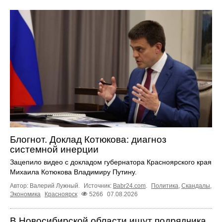
Блогнот. Доклад Котюкова: диагноз
системной инерции
Зацепило видео с докладом губернатора Красноярского края
Михаила Котюкова Владимиру Путину.
Автор: Валерий Лужный.
Источник:
Babr24.com
.
Политика
,
Скандалы
,
Экономика
Красноярск
5266
07.08.2026
В Новосибирской области ищут подрядчика