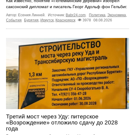
Как известно, понятие «Потёмкинские деревни» изобрёл
саксонский дипломат и писатель Георг Адольф фон Гельбиг.
Автор: Есения Линней.
Источник:
Babr24.com
.
Политика
,
Экономика
,
События
Бурятия
,
Иркутск
,
Красноярск
3978
08.08.2026
Третий мост через Уду: питерское
«Возрождение» отложило сдачу до 2028
года