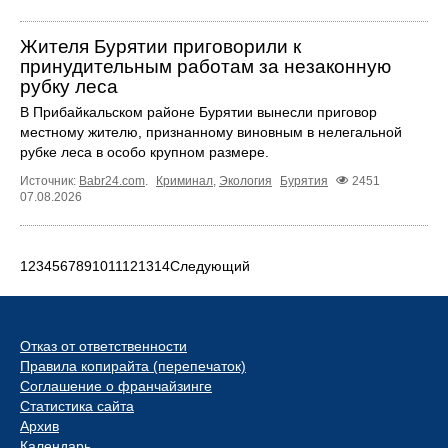
Жителя Бурятии приговорили к
принудительным работам за незаконную
рубку леса
В Прибайкальском районе Бурятии вынесли приговор
местному жителю, признанному виновным в нелегальной
рубке леса в особо крупном размере.
Источник:
Babr24.com
.
Криминал
,
Экология
Бурятия
2451
07.08.2026
1
2
3
4
5
6
7
8
9
10
11
12
13
14
Следующий
Отказ от ответственности
Правила копирайта (перепечаток)
Соглашение о франчайзинге
Статистика сайта
Архив
Календарь