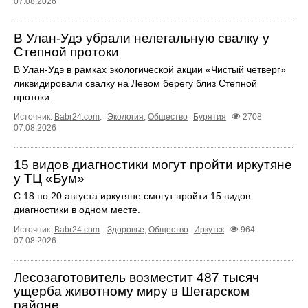
07.08.2026
В Улан-Удэ убрали нелегальную свалку у
Степной протоки
В Улан-Удэ в рамках экологической акции «Чистый четверг»
ликвидировали свалку на Левом берегу близ Степной
протоки.
Источник:
Babr24.com
.
Экология
,
Общество
Бурятия
2708
07.08.2026
15 видов диагностики могут пройти иркутяне
у ТЦ «Бум»
С 18 по 20 августа иркутяне смогут пройти 15 видов
диагностики в одном месте.
Источник:
Babr24.com
.
Здоровье
,
Общество
Иркутск
964
07.08.2026
Лесозаготовитель возместит 487 тысяч
ущерба животному миру в Шегарском
районе