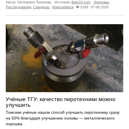
Автор: Октябрина Тихонова.
Источник:
Babr24.com
.
Здоровье
,
Расследования
,
Скандалы
Новосибирск
5268
07.08.2026
Учёные ТГУ: качество пиротехники можно
улучшить
Томские учёные нашли способ улучшить пиротехнику сразу
на 50% благодаря улучшению основы — металлического
порошка.