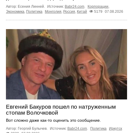
Автор: Есения Линней.
Источник:
Babr24.com
.
Корпорации
,
Экономика
,
Политика
Монголия
,
Россия
,
Китай
5179
07.08.2026
Евгений Бакуров пошел по натруженным
стопам Волочковой
Вот сложно даже как-то оценить это сообщение.
Автор: Георгий Булычев.
Источник:
Babr24.com
.
Политика
Иркутск