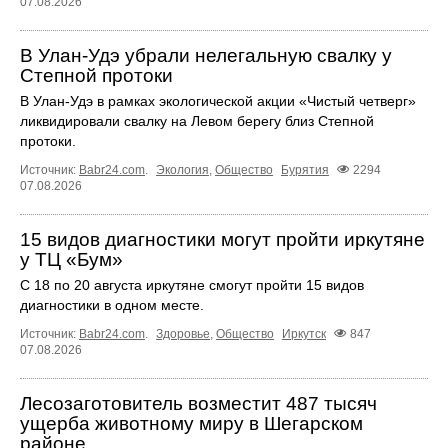
07.08.2026
В Улан-Удэ убрали нелегальную свалку у
Степной протоки
В Улан-Удэ в рамках экологической акции «Чистый четверг»
ликвидировали свалку на Левом берегу близ Степной
протоки.
Источник:
Babr24.com
.
Экология
,
Общество
Бурятия
2294
07.08.2026
15 видов диагностики могут пройти иркутяне
у ТЦ «Бум»
С 18 по 20 августа иркутяне смогут пройти 15 видов
диагностики в одном месте.
Источник:
Babr24.com
.
Здоровье
,
Общество
Иркутск
847
07.08.2026
Лесозаготовитель возместит 487 тысяч
ущерба животному миру в Шегарском
районе