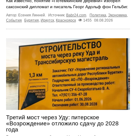
Как известно, понятие «Потёмкинские деревни» изобрёл
саксонский дипломат и писатель Георг Адольф фон Гельбиг.
Автор: Есения Линней.
Источник:
Babr24.com
.
Политика
,
Экономика
,
События
Бурятия
,
Иркутск
,
Красноярск
1455
08.08.2026
Третий мост через Уду: питерское
«Возрождение» отложило сдачу до 2028
года