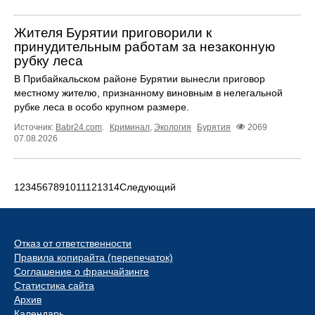
Жителя Бурятии приговорили к
принудительным работам за незаконную
рубку леса
В Прибайкальском районе Бурятии вынесли приговор
местному жителю, признанному виновным в нелегальной
рубке леса в особо крупном размере.
Источник:
Babr24.com
.
Криминал
,
Экология
Бурятия
2069
07.08.2026
1
2
3
4
5
6
7
8
9
10
11
12
13
14
Следующий
Отказ от ответственности
Правила копирайта (перепечаток)
Соглашение о франчайзинге
Статистика сайта
Архив
Календарь