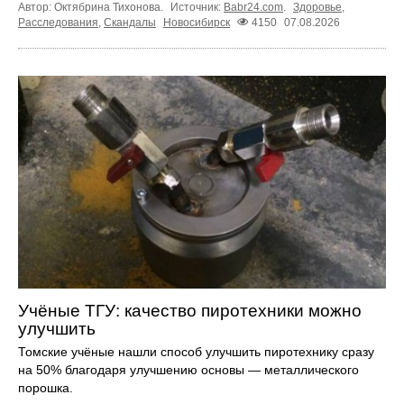
Автор: Октябрина Тихонова.
Источник:
Babr24.com
.
Здоровье
,
Расследования
,
Скандалы
Новосибирск
4150
07.08.2026
Учёные ТГУ: качество пиротехники можно
улучшить
Томские учёные нашли способ улучшить пиротехнику сразу
на 50% благодаря улучшению основы — металлического
порошка.