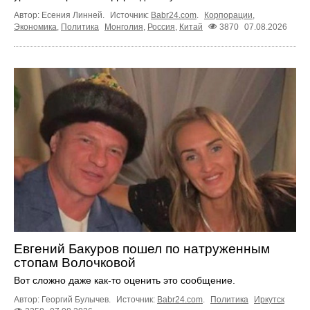
Автор: Есения Линней.
Источник:
Babr24.com
.
Корпорации
,
Экономика
,
Политика
Монголия
,
Россия
,
Китай
3870
07.08.2026
Евгений Бакуров пошел по натруженным
стопам Волочковой
Вот сложно даже как-то оценить это сообщение.
Автор: Георгий Булычев.
Источник:
Babr24.com
.
Политика
Иркутск