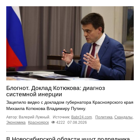
Блогнот. Доклад Котюкова: диагноз
системной инерции
Зацепило видео с докладом губернатора Красноярского края
Михаила Котюкова Владимиру Путину.
Автор: Валерий Лужный.
Источник:
Babr24.com
.
Политика
,
Скандалы
,
Экономика
Красноярск
4222
07.08.2026
В Новосибирской области ищут подрядчика