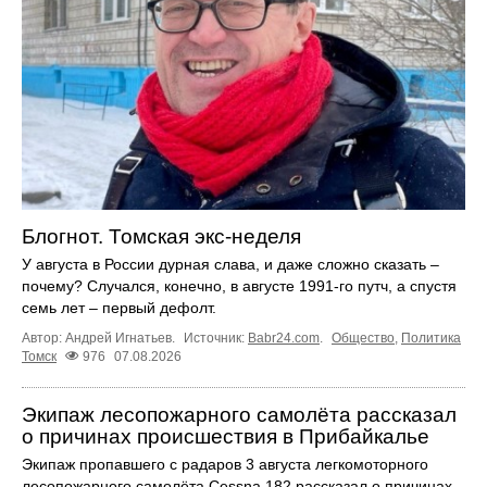
Блогнот. Томская экс-неделя
У августа в России дурная слава, и даже сложно сказать –
почему? Случался, конечно, в августе 1991-го путч, а спустя
семь лет – первый дефолт.
Автор: Андрей Игнатьев.
Источник:
Babr24.com
.
Общество
,
Политика
Томск
976
07.08.2026
Экипаж лесопожарного самолёта рассказал
о причинах происшествия в Прибайкалье
Экипаж пропавшего с радаров 3 августа легкомоторного
лесопожарного самолёта Cessna 182 рассказал о причинах