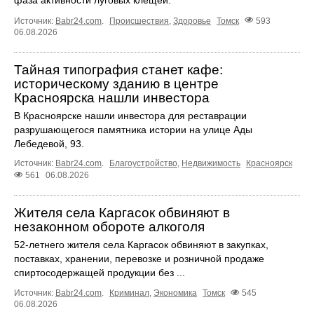
фаза активности луговых клещей.
Источник:
Babr24.com
.
Происшествия
,
Здоровье
Томск
593
06.08.2026
Тайная типография станет кафе:
историческому зданию в центре
Красноярска нашли инвестора
В Красноярске нашли инвестора для реставрации
разрушающегося памятника истории на улице Ады
Лебедевой, 93.
Источник:
Babr24.com
.
Благоустройство
,
Недвижимость
Красноярск
561
06.08.2026
Жителя села Каргасок обвиняют в
незаконном обороте алкоголя
52-летнего жителя села Каргасок обвиняют в закупках,
поставках, хранении, перевозке и розничной продаже
спиртосодержащей продукции без ...
Источник:
Babr24.com
.
Криминал
,
Экономика
Томск
545
06.08.2026