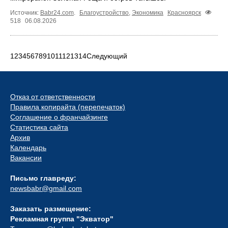
Источник:
Babr24.com
.
Благоустройство
,
Экономика
Красноярск
518
06.08.2026
1
2
3
4
5
6
7
8
9
10
11
12
13
14
Следующий
Отказ от ответственности
Правила копирайта (перепечаток)
Соглашение о франчайзинге
Статистика сайта
Архив
Календарь
Вакансии
Письмо главреду:
newsbabr@gmail.com
Заказать размещение:
Рекламная группа "Экватор"