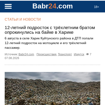
Babr
24
.com
18+
СТАТЬИ И НОВОСТИ
12‑летний подросток с трёхлетним братом
опрокинулись на байке в Харике
6 августа в селе Харик Куйтунского района в ДТП попали
12‑летний подросток на мотоцикле и его трёхлетний
пассажир.
Источник:
Babr24.com
.
Происшествия
,
Транспорт
Иркутск
7
07.08.2026