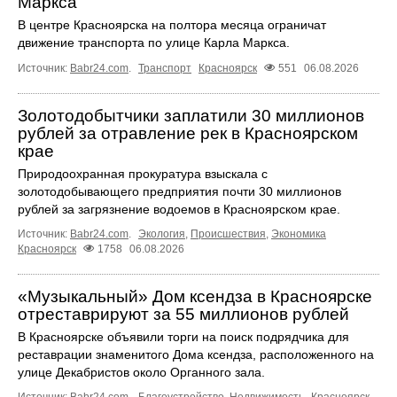
Маркса
В центре Красноярска на полтора месяца ограничат
движение транспорта по улице Карла Маркса.
Источник:
Babr24.com
.
Транспорт
Красноярск
551
06.08.2026
Золотодобытчики заплатили 30 миллионов
рублей за отравление рек в Красноярском
крае
Природоохранная прокуратура взыскала с
золотодобывающего предприятия почти 30 миллионов
рублей за загрязнение водоемов в Красноярском крае.
Источник:
Babr24.com
.
Экология
,
Происшествия
,
Экономика
Красноярск
1758
06.08.2026
«Музыкальный» Дом ксендза в Красноярске
отреставрируют за 55 миллионов рублей
В Красноярске объявили торги на поиск подрядчика для
реставрации знаменитого Дома ксендза, расположенного на
улице Декабристов около Органного зала.
Источник:
Babr24.com
.
Благоустройство
,
Недвижимость
Красноярск