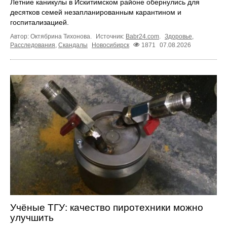
Летние каникулы в Искитимском районе обернулись для
десятков семей незапланированным карантином и
госпитализацией.
Автор: Октябрина Тихонова.
Источник:
Babr24.com
.
Здоровье
,
Расследования
,
Скандалы
Новосибирск
1871
07.08.2026
Учёные ТГУ: качество пиротехники можно
улучшить