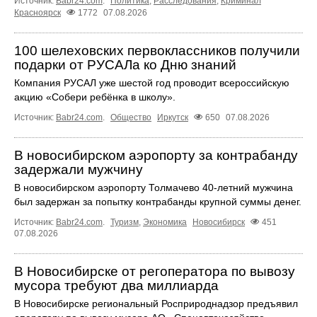
Источник:
Babr24.com
.
Политика
,
Расследования
,
Криминал
Красноярск
1772
07.08.2026
100 шелеховских первоклассников получили
подарки от РУСАЛа ко Дню знаний
Компания РУСАЛ уже шестой год проводит всероссийскую
акцию «Собери ребёнка в школу».
Источник:
Babr24.com
.
Общество
Иркутск
650
07.08.2026
В новосибирском аэропорту за контрабанду
задержали мужчину
В новосибирском аэропорту Толмачево 40-летний мужчина
был задержан за попытку контрабанды крупной суммы денег.
Источник:
Babr24.com
.
Туризм
,
Экономика
Новосибирск
451
07.08.2026
В Новосибирске от регоператора по вывозу
мусора требуют два миллиарда
В Новосибирске региональный Росприроднадзор предъявил