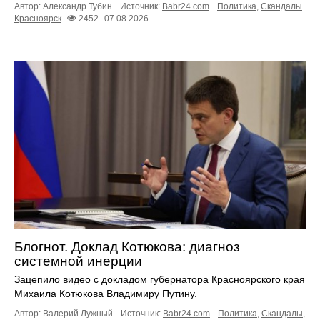
Автор: Александр Тубин.
Источник:
Babr24.com
.
Политика
,
Скандалы
Красноярск
2452
07.08.2026
Блогнот. Доклад Котюкова: диагноз
системной инерции
Зацепило видео с докладом губернатора Красноярского края
Михаила Котюкова Владимиру Путину.
Автор: Валерий Лужный.
Источник:
Babr24.com
.
Политика
,
Скандалы
,