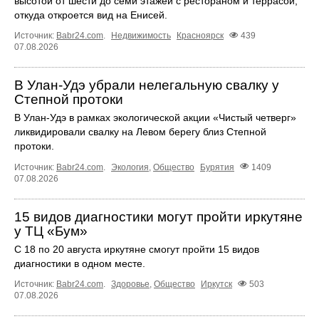
высотой от шести до семи этажей с рестораном и террасой,
откуда откроется вид на Енисей.
Источник:
Babr24.com
.
Недвижимость
Красноярск
439
07.08.2026
В Улан-Удэ убрали нелегальную свалку у
Степной протоки
В Улан-Удэ в рамках экологической акции «Чистый четверг»
ликвидировали свалку на Левом берегу близ Степной
протоки.
Источник:
Babr24.com
.
Экология
,
Общество
Бурятия
1409
07.08.2026
15 видов диагностики могут пройти иркутяне
у ТЦ «Бум»
С 18 по 20 августа иркутяне смогут пройти 15 видов
диагностики в одном месте.
Источник:
Babr24.com
.
Здоровье
,
Общество
Иркутск
503
07.08.2026