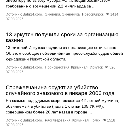
оператору по вывозу мусора АО «Спецавтохозяйство»
требование о возмещении 2,2 миллиарда за ...
Источник:
Babr24.com
.
Экология
,
Экономика
Новосибирск
1414
07.08.2026
13 иркутян получили сроки за организацию
казино
13 жителей Иркутска осудили за организацию сети казино.
Об этом сообщает объединённая пресс‑служба судов общей
юрисдикции Иркутской области.
Источник:
Babr24.com
.
Происшествия
,
Криминал
Иркутск
526
07.08.2026
Стрежевчанина осудят за убийство
случайного знакомого в январе 2006 года
На скамье подсудимых скоро окажется 42-летний мужчина,
обвиняемый в убийстве (часть 1 статьи 105 УК РФ),
совершенном более 20 лет назад в городе ...
Источник:
Babr24.com
.
Расследования
,
Криминал
Томск
1518
07.08.2026