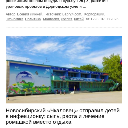
российским послом обсудило судьбу ТЭЦ‑3, развитие
урановых проектов в Дорнодском узле и ...
Автор: Есения Линней.
Источник:
Babr24.com
.
Корпорации
,
Экономика
,
Политика
Монголия
,
Россия
,
Китай
1298
07.08.2026
Новосибирский «Чкаловец» отправил детей
в инфекционку: сыпь, рвота и лечение
ромашкой вместо отдыха