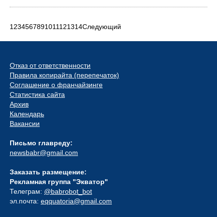
1
2
3
4
5
6
7
8
9
10
11
12
13
14
Следующий
Отказ от ответственности
Правила копирайта (перепечаток)
Соглашение о франчайзинге
Статистика сайта
Архив
Календарь
Вакансии
Письмо главреду:
newsbabr@gmail.com
Заказать размещение:
Рекламная группа "Экватор"
Телеграм:
@babrobot_bot
эл.почта:
eqquatoria@gmail.com