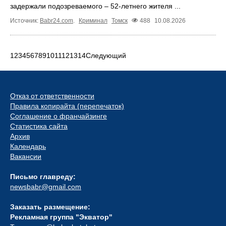
задержали подозреваемого – 52-летнего жителя ...
Источник:
Babr24.com
.
Криминал
Томск
488
10.08.2026
1
2
3
4
5
6
7
8
9
10
11
12
13
14
Следующий
Отказ от ответственности
Правила копирайта (перепечаток)
Соглашение о франчайзинге
Статистика сайта
Архив
Календарь
Вакансии
Письмо главреду:
newsbabr@gmail.com
Заказать размещение:
Рекламная группа "Экватор"