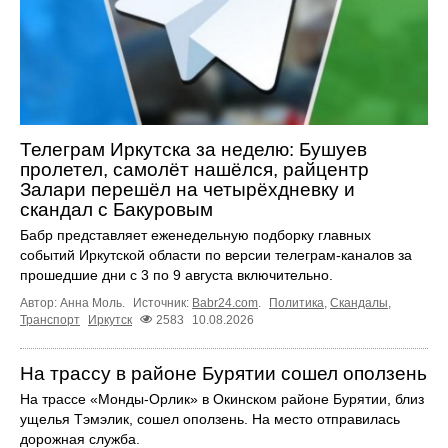
Телеграм Иркутска за неделю: Бушуев
пролетел, самолёт нашёлся, райцентр
Залари перешёл на четырёхдневку и
скандал с Бакуровым
Бабр представляет еженедельную подборку главных
событий Иркутской области по версии телеграм-каналов за
прошедшие дни с 3 по 9 августа включительно.
Автор: Анна Моль.
Источник:
Babr24.com
.
Политика
,
Скандалы
,
Транспорт
Иркутск
2583
10.08.2026
На трассу в районе Бурятии сошел оползень
На трассе «Монды-Орлик» в Окинском районе Бурятии, близ
ущелья Тэмэлик, сошел оползень. На место отправилась
дорожная служба.