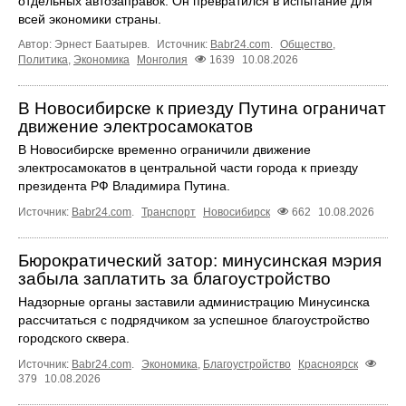
отдельных автозаправок. Он превратился в испытание для
всей экономики страны.
Автор: Эрнест Баатырев.
Источник:
Babr24.com
.
Общество
,
Политика
,
Экономика
Монголия
1639
10.08.2026
В Новосибирске к приезду Путина ограничат
движение электросамокатов
В Новосибирске временно ограничили движение
электросамокатов в центральной части города к приезду
президента РФ Владимира Путина.
Источник:
Babr24.com
.
Транспорт
Новосибирск
662
10.08.2026
Бюрократический затор: минусинская мэрия
забыла заплатить за благоустройство
Надзорные органы заставили администрацию Минусинска
рассчитаться с подрядчиком за успешное благоустройство
городского сквера.
Источник:
Babr24.com
.
Экономика
,
Благоустройство
Красноярск
379
10.08.2026