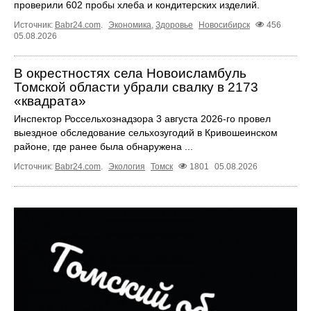
проверили 602 пробы хлеба и кондитерских изделий.
Источник:
Babr24.com
.
Экономика
,
Здоровье
Новосибирск
456
05.08.2026
В окрестностях села Новоисламбуль
Томской области убрали свалку в 2173
«квадрата»
Инспектор Россельхознадзора 3 августа 2026-го провел
выездное обследование сельхозугодий в Кривошеинском
районе, где ранее была обнаружена ...
Источник:
Babr24.com
.
Экология
Томск
1801
05.08.2026