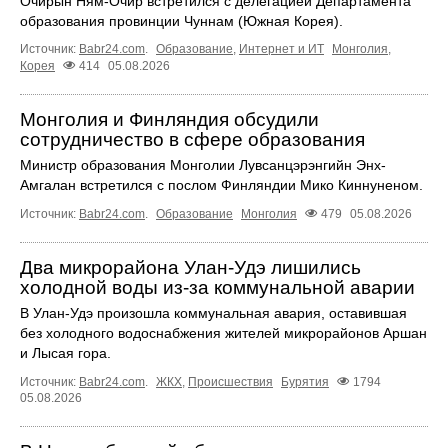
Очирын Ням-Очир встретился с делегацией Департамента
образования провинции Чуннам (Южная Корея).
Источник:
Babr24.com
.
Образование
,
Интернет и ИТ
Монголия
,
Корея
414
05.08.2026
Монголия и Финляндия обсудили
сотрудничество в сфере образования
Министр образования Монголии Лувсанцэрэнгийн Энх-
Амгалан встретился с послом Финляндии Мико Киннуненом.
Источник:
Babr24.com
.
Образование
Монголия
479
05.08.2026
Два микрорайона Улан-Удэ лишились
холодной воды из-за коммунальной аварии
В Улан-Удэ произошла коммунальная авария, оставившая
без холодного водоснабжения жителей микрорайонов Аршан
и Лысая гора.
Источник:
Babr24.com
.
ЖКХ
,
Происшествия
Бурятия
1794
05.08.2026