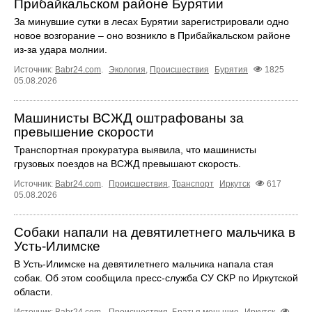
Прибайкальском районе Бурятии
За минувшие сутки в лесах Бурятии зарегистрировали одно
новое возгорание – оно возникло в Прибайкальском районе
из-за удара молнии.
Источник:
Babr24.com
.
Экология
,
Происшествия
Бурятия
1825
05.08.2026
Машинисты ВСЖД оштрафованы за
превышение скорости
Транспортная прокуратура выявила, что машинисты
грузовых поездов на ВСЖД превышают скорость.
Источник:
Babr24.com
.
Происшествия
,
Транспорт
Иркутск
617
05.08.2026
Собаки напали на девятилетнего мальчика в
Усть‑Илимске
В Усть‑Илимске на девятилетнего мальчика напала стая
собак. Об этом сообщила пресс‑служба СУ СКР по Иркутской
области.