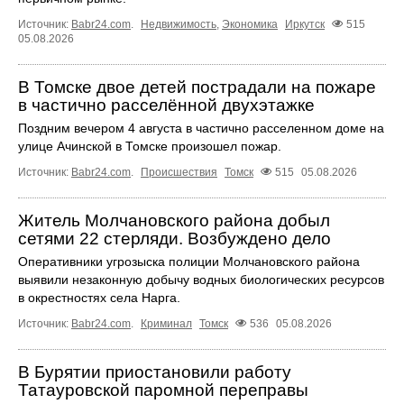
Источник:
Babr24.com
.
Недвижимость
,
Экономика
Иркутск
515
05.08.2026
В Томске двое детей пострадали на пожаре
в частично расселённой двухэтажке
Поздним вечером 4 августа в частично расселенном доме на
улице Ачинской в Томске произошел пожар.
Источник:
Babr24.com
.
Происшествия
Томск
515
05.08.2026
Житель Молчановского района добыл
сетями 22 стерляди. Возбуждено дело
Оперативники угрозыска полиции Молчановского района
выявили незаконную добычу водных биологических ресурсов
в окрестностях села Нарга.
Источник:
Babr24.com
.
Криминал
Томск
536
05.08.2026
В Бурятии приостановили работу
Татауровской паромной переправы