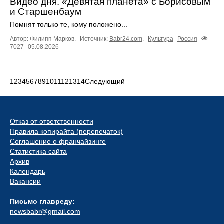
Видео дня. «Девятая планета» с Борисовым
и Старшенбаум
Помнят только те, кому положено...
Автор: Филипп Марков.
Источник:
Babr24.com
.
Культура
Россия
7027
05.08.2026
1
2
3
4
5
6
7
8
9
10
11
12
13
14
Следующий
Отказ от ответственности
Правила копирайта (перепечаток)
Соглашение о франчайзинге
Статистика сайта
Архив
Календарь
Вакансии
Письмо главреду:
newsbabr@gmail.com